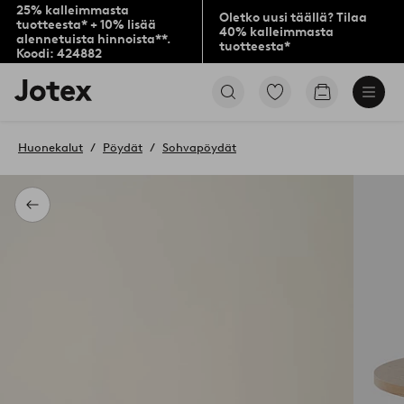
25% kalleimmasta
Oletko uusi täällä? Tilaa
tuotteesta* + 10% lisää
40% kalleimmasta
alennetuista hinnoista**.
tuotteesta*
Koodi: 424882
Jotex-
Siirry
Siirry
logo
merkittyihin
ostoskoriin
–
suosikkituotteisiin
siirry
Huonekalut
Pöydät
Sohvapöydät
aloitussivulle
Takaisin