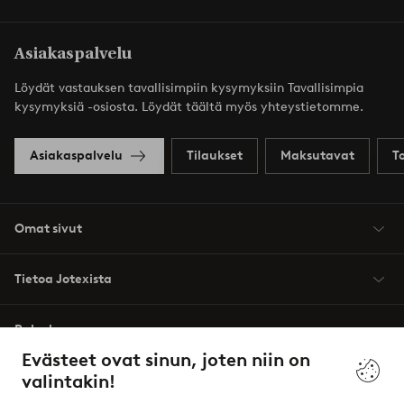
Asiakaspalvelu
Löydät vastauksen tavallisimpiin kysymyksiin Tavallisimpia
kysymyksiä -osiosta. Löydät täältä myös yhteystietomme.
Asiakaspalvelu
Tilaukset
Maksutavat
T
Omat sivut
Tietoa Jotexista
Palvelumme
Evästeet ovat sinun, joten niin on
valintakin!
Ehdot