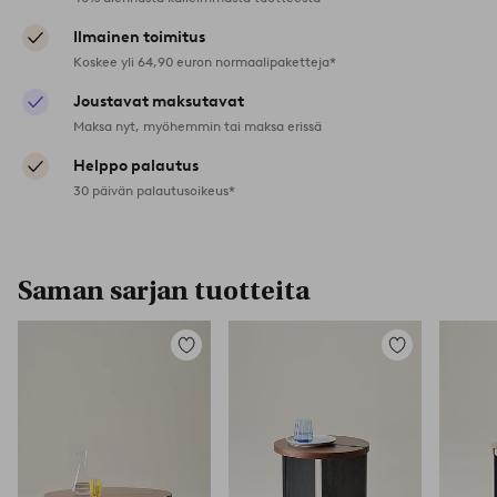
Ilmainen toimitus
Koskee yli 64,90 euron normaalipaketteja*
Joustavat maksutavat
Maksa nyt, myöhemmin tai maksa erissä
Helppo palautus
30 päivän palautusoikeus*
Saman sarjan tuotteita
Lisää
Lisää
suosikkeihin
suosikkeihin