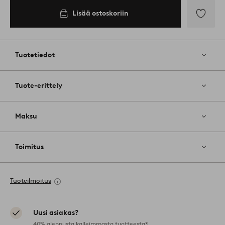
Lisää ostoskoriin
Lisää
suosikkeih
Tuotetiedot
Tuote-erittely
Maksu
Toimitus
Tuoteilmoitus
Uusi asiakas?
40% alennusta kalleimmasta tuotteesta*