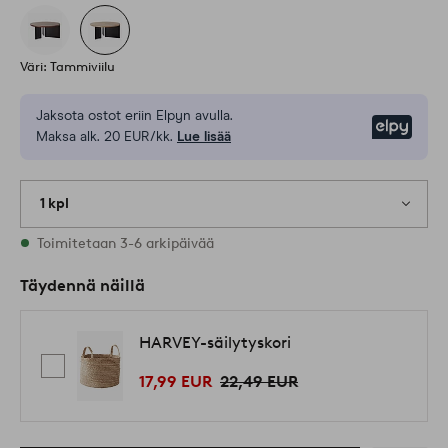
Väri: Tammiviilu
Jaksota ostot eriin Elpyn avulla.
Elpy
Maksa alk. 20 EUR/kk.
Lue lisää
1 kpl
Varastossa
Toimitetaan 3-6 arkipäivää
Täydennä näillä
HARVEY-säilytyskori
17,99 EUR
22,49 EUR