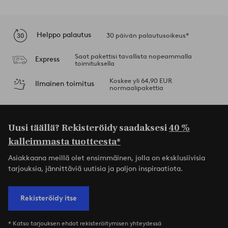
Helppo palautus
30 päivän palautusoikeus*
Saat pakettisi tavallista nopeammalla
Express
toimituksella
Koskee yli 64,90 EUR
Ilmainen toimitus
normaalipakettia
Uusi täällä? Rekisteröidy saadaksesi
40 %
kalleimmasta tuotteesta*
Asiakkaana meillä olet ensimmäinen, jolla on eksklusiivisia
tarjouksia, jännittäviä uutisia ja paljon inspiraatiota.
Rekisteröidy itse
* Katso tarjouksen ehdot rekisteröitymisen yhteydessä