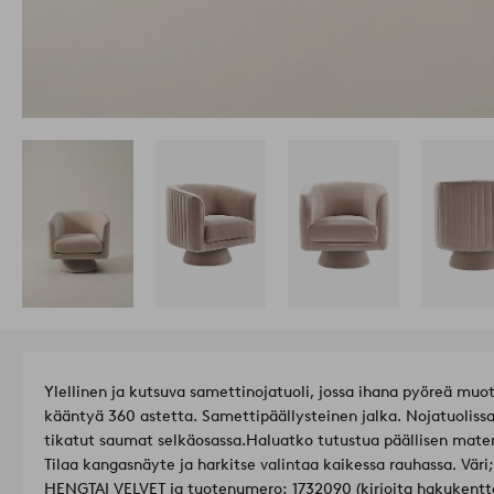
Ylellinen ja kutsuva samettinojatuoli, jossa ihana pyöreä muoto
kääntyä 360 astetta. Samettipäällysteinen jalka. Nojatuolissa
tikatut saumat selkäosassa.
Haluatko tutustua päällisen materia
Tilaa kangasnäyte ja harkitse valintaa kaikessa rauhassa. Väri
HENGTAI VELVET ja tuotenumero: 1732090 (kirjoita hakukenttä