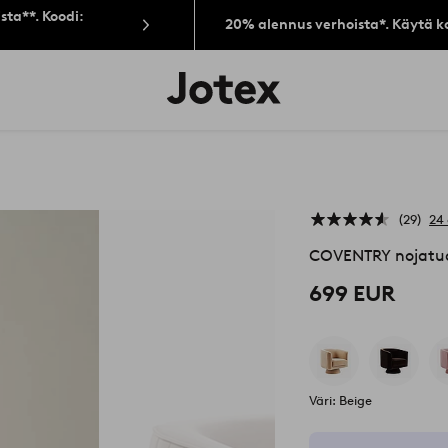
sta**. Koodi:
20% alennus verhoista*. Käytä k
Jotex-
logo
–
siirry
aloitussivulle
29
24 
COVENTRY nojatuo
699 EUR
Väri: Beige