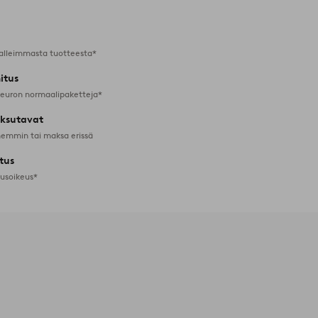
alleimmasta tuotteesta*
itus
 euron normaalipaketteja*
ksutavat
emmin tai maksa erissä
tus
tusoikeus*