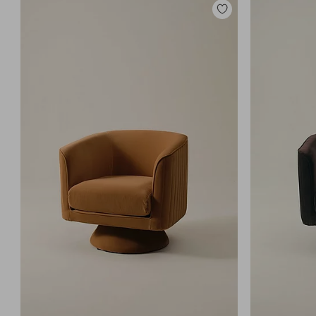
Lisää
suosikkeihin