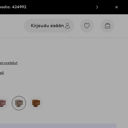
oodia: 424992
Sulje
Kirjaudu sisään
Siirry
Siirry
merkittyihin
ostoskori
suosikkituotteisiin
arvostelut
li