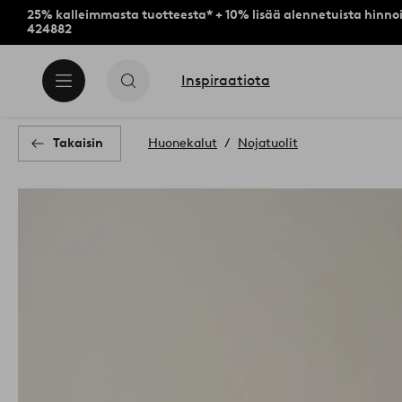
25% kalleimmasta tuotteesta* + 10% lisää alennetuista hinnoi
424882
Inspiraatiota
Takaisin
Huonekalut
Nojatuolit