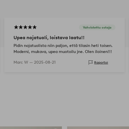
Vahvistettu ostaja
Upea nojatuoli, loistava laatu!!
Pidin nojatuolista niin paljon, että tilasin heti toisen.
Moderni, mukava, upea muotoilu jne. Olen iloinen!!!
Marc W —
2025-08-21
Raportoi