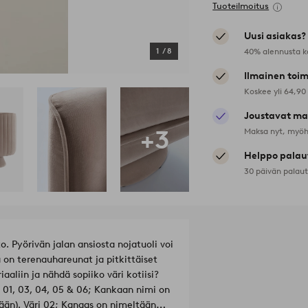
Tuoteilmoitus
Uusi asiakas?
40% alennusta k
1
/
8
Ilmainen toim
Koskee yli 64,90
Joustavat ma
+3
Maksa nyt, myöh
Helppo palau
30 päivän palau
. Pyörivän jalan ansiosta nojatuoli voi
 on terenauhareunat ja pitkittäiset
aliin ja nähdä sopiiko väri kotiisi?
; 01, 03, 04, 05 & 06; Kankaan nimi on
än). Väri 02; Kangas on nimeltään