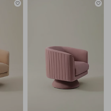
Lisää
Lisää
suosikkeihin
suosikkei