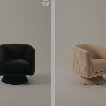
Lisää
suosikkeihin