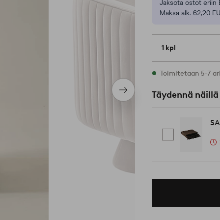
Jaksota ostot eriin 
Maksa alk. 62,20 E
1 kpl
Varastossa
Toimitetaan 5-7 ar
Seuraava
Täydennä näillä
tuote
SA