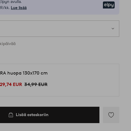
Elpyn avulla.
Elpy
UR/kk.
Lue lisää
kipäivää
RA huopa 130x170 cm
29,74 EUR
34,99 EUR
Lisää ostoskoriin
Lisää
suosikkeihin