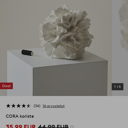
Deal
1
/
6
34
16 arvostelut
CORA koriste
35,99 EUR
44,99 EUR