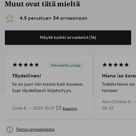
Muut ovat tätä mieltä
4.5
perustuen
34
arvosanaan
Näytä kaikki arvostelut (16)
Vahvistettu ostaja
Täydellinen!
Hieno iso koral
Se on juuri niin kaunis kuin kuvassa.
Todella hieno iso
Sopi täydellisesti kirjahyllyyn.
hintaan
Ann-Christin K 
Linda K —
2025-10-17
05-27
Raportoi
Tietoa arvosanoista