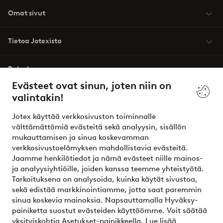
Omat sivut
Tietoa Jotexista
Palvelumme
Evästeet ovat sinun, joten niin on
valintakin!
Ehdot
Jotex käyttää verkkosivuston toiminnalle
Ystävät
välttämättömiä evästeitä sekä analyysin, sisällön
mukauttamisen ja sinua koskevamman
verkkosivustoelämyksen mahdollistavia evästeitä.
Jaamme henkilötiedot ja nämä evästeet niille mainos-
Turvalliset maksut – maksa nyt tai erissä
ja analyysiyhtiöille, joiden kanssa teemme yhteistyötä.
Tarkoituksena on analysoida, kuinka käytät sivustoa,
Haluatko tietää
lisää maksuvaihtoehdoistamme
?
sekä edistää markkinointiamme, jotta saat paremmin
elpy
sinua koskevia mainoksia. Napsauttamalla Hyväksy-
painiketta suostut evästeiden käyttöömme. Voit säätää
yksityiskohtia Asetukset-painikkeella.
Lue lisää