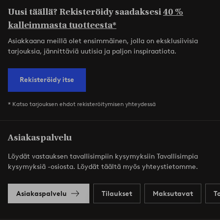
Uusi täällä? Rekisteröidy saadaksesi
40 %
kalleimmasta tuotteesta*
Asiakkaana meillä olet ensimmäinen, jolla on eksklusiivisia
tarjouksia, jännittäviä uutisia ja paljon inspiraatiota.
Rekisteröidy itse
* Katso tarjouksen ehdot rekisteröitymisen yhteydessä
Asiakaspalvelu
Löydät vastauksen tavallisimpiin kysymyksiin Tavallisimpia
kysymyksiä -osiosta. Löydät täältä myös yhteystietomme.
Asiakaspalvelu
Tilaukset
Maksutavat
T