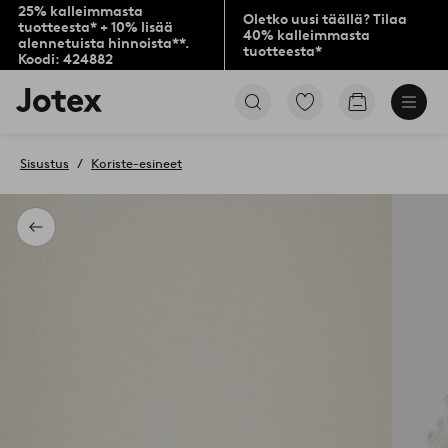
25% kalleimmasta
Oletko uusi täällä? Tilaa
tuotteesta* + 10% lisää
40% kalleimmasta
alennetuista hinnoista**.
tuotteesta*
Koodi: 424882
Jotex-
Siirry
Siirry
logo
merkittyihin
ostoskoriin
–
suosikkituotteisiin
siirry
Sisustus
Koriste-esineet
aloitussivulle
Takaisin