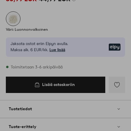
Väri: Luonnonvalkoinen
Jaksota ostot eriin Elpyn avulla.
Elpy
Maksa alk. 6 EUR/kk.
Lue lisää
Varastossa
Toimitetaan 3-6 arkipäivää
Lisää ostoskoriin
Lisää
ostoskoriin
Lisää
suosikkeih
Tuotetiedot
Tuote-erittely