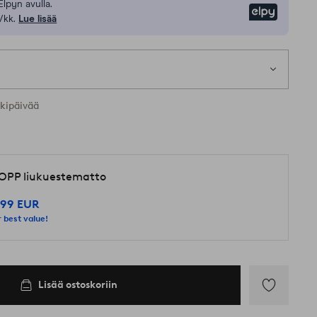
Elpyn avulla.
Elpy
/kk.
Lue lisää
1 k
kia kokoja
rkipäivää
OPP liukuestematto
,99 EUR
 best value!
Lisää ostoskoriin
Lisää