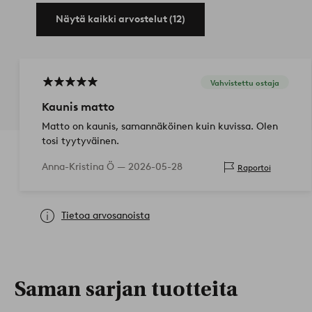
Näytä kaikki arvostelut (12)
Vahvistettu ostaja
Kaunis matto
Matto on kaunis, samannäköinen kuin kuvissa. Olen
tosi tyytyväinen.
Anna-Kristina Ö —
2026-05-28
Raportoi
Tietoa arvosanoista
Saman sarjan tuotteita