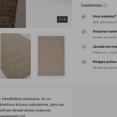
Tuoteilmoitus
Uusi asiakas?
1
/
5
40% alennusta k
Ilmainen toim
Koskee yli 64,90
Joustavat ma
Maksa nyt, myöh
Helppo palau
30 päivän palau
t trendikästä sisustusta. Se on
 kiehtova kirjava vaikutelma, joka tuo
nnollinen lämpö antaa mukavan
ohuoneeseen tai