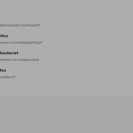
suosikkeihin
alleimmasta tuotteesta*
itus
 euron normaalipaketteja*
ksutavat
emmin tai maksa erissä
tus
tusoikeus*