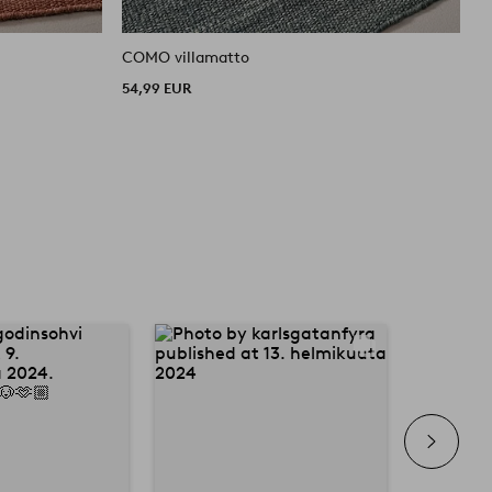
COMO villamatto
C
54,99 EUR
5