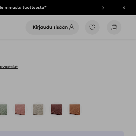
lleimmasta tuotteesta*
Sulje
Kirjaudu sisään
Siirry
Siirry
merkittyihin
ostoskori
suosikkituotteisiin
arvostelut