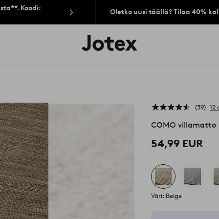
sta**. Koodi:
Oletko uusi täällä? Tilaa 40% ka
Jotex-
logo
–
siirry
aloitussivulle
39
12 
COMO villamatto
54,99 EUR
Väri: Beige