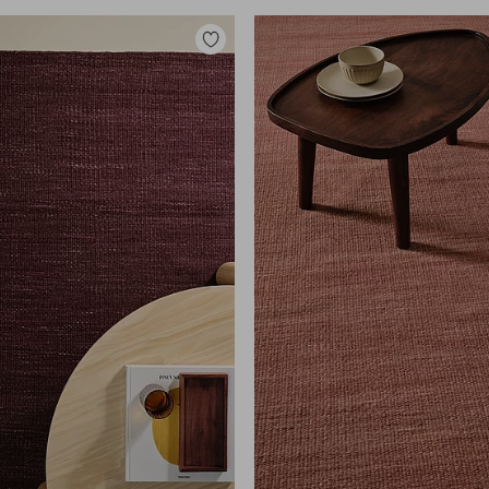
Lisää
suosikkeihin