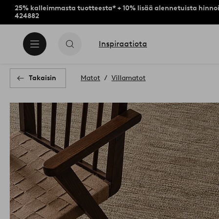
25% kalleimmasta tuotteesta* + 10% lisää alennetuista hinnoi
424882
Inspiraatiota
Takaisin
Matot
Villamatot