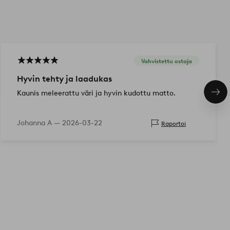
Vahvistettu ostaja
Hyvin tehty ja laadukas
Kaunis meleerattu väri ja hyvin kudottu matto.
Seu
tuo
Johanna A —
2026-03-22
Raportoi