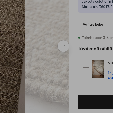
Jaksota ostot eriin 
Maksa alk. 7,60 EUR
Valitse koko
Varastossa on kaik
Toimitetaan 3-6 a
Seuraava
Täydennä näillä
tuote
ST
14
Our