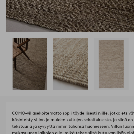
COMO-villasekoitematto sopii täydellisesti niille, jotka etsivä
käsintehty villan ja muiden kuitujen sekoituksesta, ja siinä on
tekstuuria ja syvyyttä mihin tahansa huoneeseen. Villan luo
mukavuuden jalkojen alle, mikä tekee siitä kutsuvan lisän ol