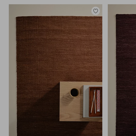
Lisää
suosikkeihin