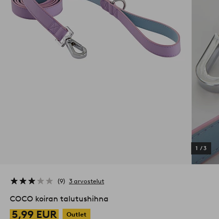
1
/
3
9
3 arvostelut
COCO koiran talutushihna
5,99 EUR
Outlet