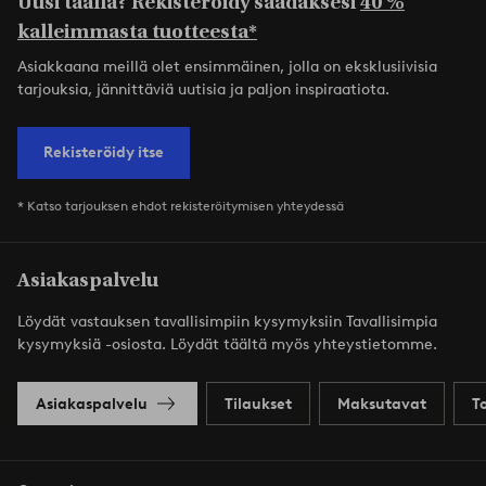
Uusi täällä? Rekisteröidy saadaksesi
40 %
kalleimmasta tuotteesta*
Asiakkaana meillä olet ensimmäinen, jolla on eksklusiivisia
tarjouksia, jännittäviä uutisia ja paljon inspiraatiota.
Rekisteröidy itse
* Katso tarjouksen ehdot rekisteröitymisen yhteydessä
Asiakaspalvelu
Löydät vastauksen tavallisimpiin kysymyksiin Tavallisimpia
kysymyksiä -osiosta. Löydät täältä myös yhteystietomme.
Asiakaspalvelu
Tilaukset
Maksutavat
T