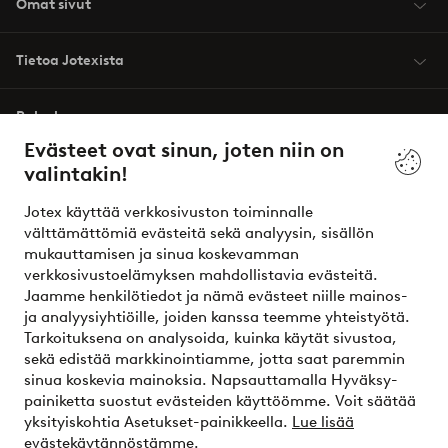
Omat sivut
Tietoa Jotexista
Palvelumme
Evästeet ovat sinun, joten niin on
valintakin!
Ehdot
Jotex käyttää verkkosivuston toiminnalle
Ystävät
välttämättömiä evästeitä sekä analyysin, sisällön
mukauttamisen ja sinua koskevamman
verkkosivustoelämyksen mahdollistavia evästeitä.
Jaamme henkilötiedot ja nämä evästeet niille mainos-
Turvalliset maksut – maksa nyt tai erissä
ja analyysiyhtiöille, joiden kanssa teemme yhteistyötä.
Tarkoituksena on analysoida, kuinka käytät sivustoa,
Haluatko tietää
lisää maksuvaihtoehdoistamme
?
sekä edistää markkinointiamme, jotta saat paremmin
elpy
sinua koskevia mainoksia. Napsauttamalla Hyväksy-
painiketta suostut evästeiden käyttöömme. Voit säätää
yksityiskohtia Asetukset-painikkeella.
Lue lisää
evästekäytännöstämme.