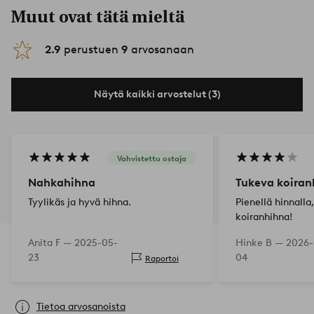
Muut ovat tätä mieltä
2.9
perustuen
9
arvosanaan
Näytä kaikki arvostelut (3)
Vahvistettu ostaja
Nahkahihna
Tukeva koiran
Tyylikäs ja hyvä hihna.
Pienellä hinnalla
koiranhihna!
Anita F —
2025-05-
Hinke B —
2026-
23
04
Raportoi
Tietoa arvosanoista