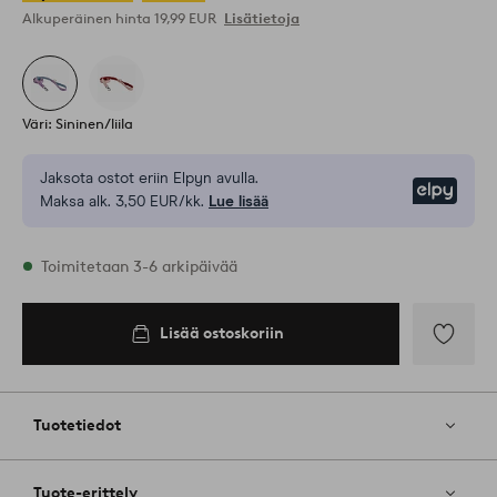
Alkuperäinen hinta
19,99 EUR
Lisätietoja
Väri: Sininen/liila
Jaksota ostot eriin Elpyn avulla.
Elpy
Maksa alk. 3,50 EUR/kk.
Lue lisää
Varastossa
Toimitetaan 3-6 arkipäivää
Lisää ostoskoriin
Lisää
ostoskoriin
Lisää
suosikkeih
Tuotetiedot
Tuote-erittely