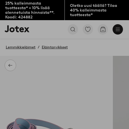
25% kalleimmasta
Oletko uusi täällä? Tilaa
tuotteesta* + 10% lisää
40% kalleimmasta
alennetuista hinnoista**.
tuotteesta*
Koodi: 424882
Jotex-
Siirry
Siirry
logo
merkittyihin
ostoskoriin
–
suosikkituotteisiin
siirry
Lemmikkieläimet
Eläintarvikkeet
aloitussivulle
Takaisin