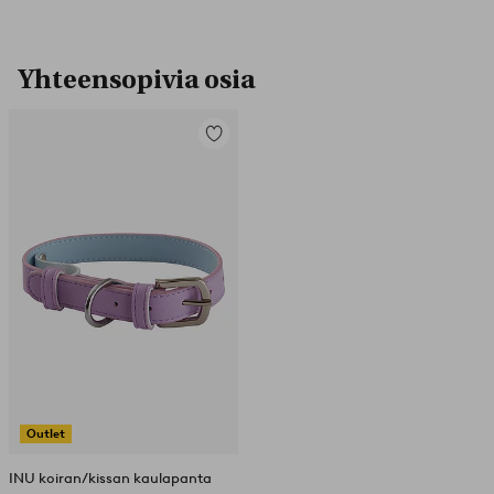
Yhteensopivia osia
Lisää
suosikkeihin
Outlet
INU koiran/kissan kaulapanta