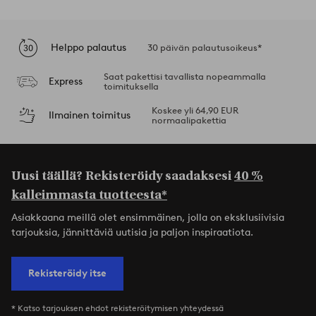
Helppo palautus
30 päivän palautusoikeus*
Saat pakettisi tavallista nopeammalla
Express
toimituksella
Koskee yli 64,90 EUR
Ilmainen toimitus
normaalipakettia
Uusi täällä? Rekisteröidy saadaksesi
40 %
kalleimmasta tuotteesta*
Asiakkaana meillä olet ensimmäinen, jolla on eksklusiivisia
tarjouksia, jännittäviä uutisia ja paljon inspiraatiota.
Rekisteröidy itse
* Katso tarjouksen ehdot rekisteröitymisen yhteydessä