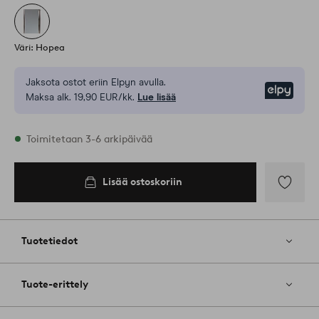
Väri: Hopea
Jaksota ostot eriin Elpyn avulla.
Elpy
Maksa alk. 19,90 EUR/kk.
Lue lisää
Varastossa
Toimitetaan 3-6 arkipäivää
Lisää ostoskoriin
Lisää
ostoskoriin
Lisää
suosikkeih
Tuotetiedot
Tuote-erittely