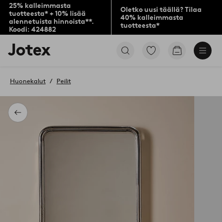
25% kalleimmasta
Oletko uusi täällä? Tilaa
tuotteesta* + 10% lisää
40% kalleimmasta
alennetuista hinnoista**.
tuotteesta*
Koodi: 424882
Jotex-
Siirry
Siirry
logo
merkittyihin
ostoskoriin
–
suosikkituotteisiin
siirry
Huonekalut
Peilit
aloitussivulle
Takaisin