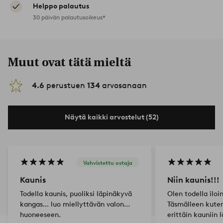
Helppo palautus
30 päivän palautusoikeus*
Muut ovat tätä mieltä
4.6
perustuen
134
arvosanaan
Näytä kaikki arvostelut (52)
Vahvistettu ostaja
Kaunis
Niin kaunis!!!
Todella kaunis, puoliksi läpinäkyvä
Olen todella iloin
kangas... luo miellyttävän valon
Täsmälleen kuten
huoneeseen.
erittäin kauniin