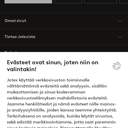
Omat sivut
Tietoa Jotexista
Palvelumme
Evästeet ovat sinun, joten niin on
valintakin!
Ehdot
Jotex käyttää verkkosivuston toiminnalle
Ystävät
välttämättömiä evästeitä sekä analyysin, sisällön
mukauttamisen ja sinua koskevamman
verkkosivustoelämyksen mahdollistavia evästeitä.
Jaamme henkilötiedot ja nämä evästeet niille mainos-
Turvalliset maksut – maksa nyt tai erissä
ja analyysiyhtiöille, joiden kanssa teemme yhteistyötä.
Tarkoituksena on analysoida, kuinka käytät sivustoa,
Haluatko tietää
lisää maksuvaihtoehdoistamme
?
sekä edistää markkinointiamme, jotta saat paremmin
elpy