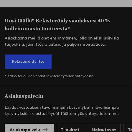
Uusi täällä? Rekisteröidy saadaksesi
40 %
kalleimmasta tuotteesta*
Asiakkaana meillä olet ensimmäinen, jolla on eksklusiivisia
tarjouksia, jännittäviä uutisia ja paljon inspiraatiota.
Rekisteröidy itse
* Katso tarjouksen ehdot rekisteröitymisen yhteydessä
Asiakaspalvelu
Löydät vastauksen tavallisimpiin kysymyksiin Tavallisimpia
kysymyksiä -osiosta. Löydät täältä myös yhteystietomme.
Asiakaspalvelu
Tilaukset
Maksutavat
T