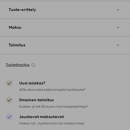
Tuote-erittely
Maksu
Toimitus
Tuoteilmoitus
Uusi asiakas?
40% alennusta kalleimmasta tuotteesta*
Ilmainen toimitus
Koskee yli 64,90 euron normaalipaketteja*
Joustavat maksutavat
Maksa nyt, myöhemmin tai maksa erissä