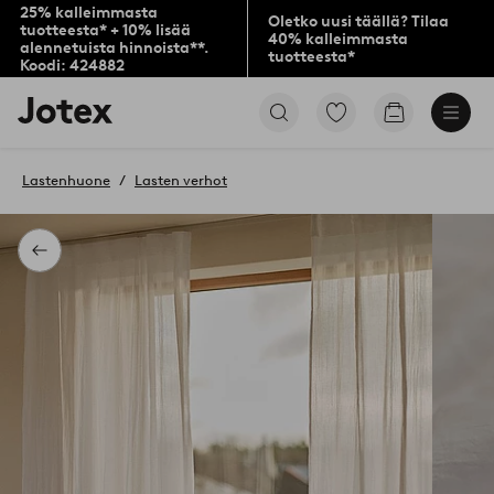
25% kalleimmasta
Oletko uusi täällä? Tilaa
tuotteesta* + 10% lisää
40% kalleimmasta
alennetuista hinnoista**.
tuotteesta*
Koodi: 424882
Jotex-
Siirry
Siirry
logo
merkittyihin
ostoskoriin
–
suosikkituotteisiin
siirry
Lastenhuone
Lasten verhot
aloitussivulle
Takaisin