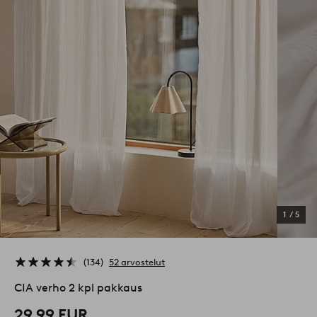
1
/
5
134
52 arvostelut
CIA verho 2 kpl pakkaus
29,99 EUR