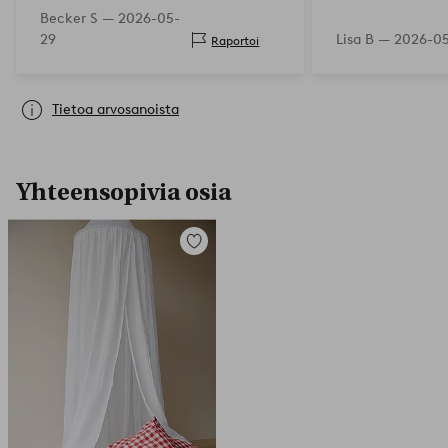
Becker S —
2026-05-
29
Lisa B —
2026-0
Raportoi
Tietoa arvosanoista
Yhteensopivia osia
Lisää
suosikkeihin