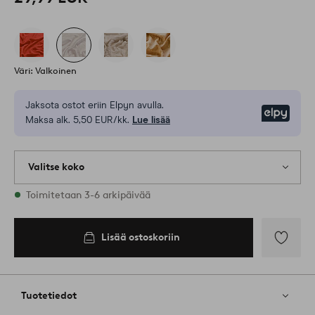
Väri: Valkoinen
Jaksota ostot eriin Elpyn avulla.
Elpy
Maksa alk. 5,50 EUR/kk.
Lue lisää
Valitse koko
2 varastossa olevat koot
Toimitetaan 3-6 arkipäivää
Lisää ostoskoriin
Lisää
suosikkeih
Tuotetiedot