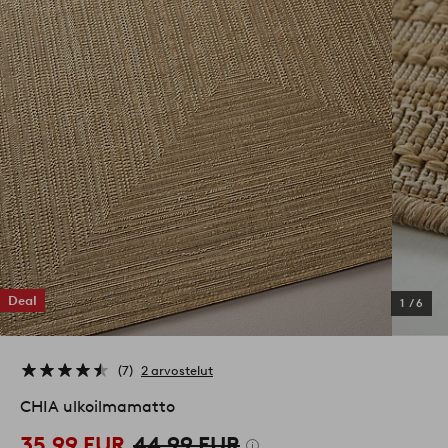
Deal
1
/
6
7
2 arvostelut
CHIA ulkoilmamatto
35,99 EUR
44,99 EUR