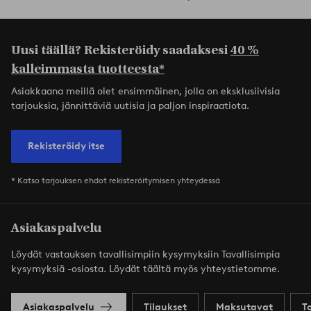
Uusi täällä? Rekisteröidy saadaksesi
40 %
kalleimmasta tuotteesta*
Asiakkaana meillä olet ensimmäinen, jolla on eksklusiivisia
tarjouksia, jännittäviä uutisia ja paljon inspiraatiota.
Rekisteröidy itse
* Katso tarjouksen ehdot rekisteröitymisen yhteydessä
Asiakaspalvelu
Löydät vastauksen tavallisimpiin kysymyksiin Tavallisimpia
kysymyksiä -osiosta. Löydät täältä myös yhteystietomme.
Asiakaspalvelu
Tilaukset
Maksutavat
T