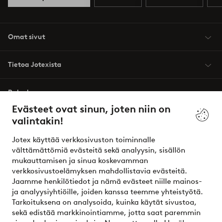
Omat sivut
Tietoa Jotexista
Palvelumme
Evästeet ovat sinun, joten niin on
valintakin!
Ehdot
Jotex käyttää verkkosivuston toiminnalle
Ystävät
välttämättömiä evästeitä sekä analyysin, sisällön
mukauttamisen ja sinua koskevamman
verkkosivustoelämyksen mahdollistavia evästeitä.
Jaamme henkilötiedot ja nämä evästeet niille mainos-
Turvalliset maksut – maksa nyt tai erissä
ja analyysiyhtiöille, joiden kanssa teemme yhteistyötä.
Tarkoituksena on analysoida, kuinka käytät sivustoa,
Haluatko tietää
lisää maksuvaihtoehdoistamme
?
sekä edistää markkinointiamme, jotta saat paremmin
elpy