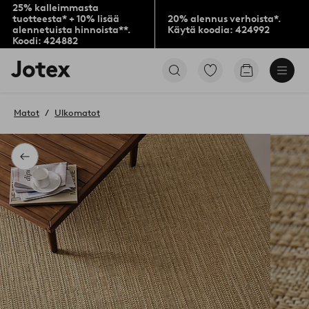
25% kalleimmasta
tuotteesta* + 10% lisää
20% alennus verhoista*.
alennetuista hinnoista**.
Käytä koodia: 424992
Koodi: 424882
Jotex-
Siirry
Siirry
logo
merkittyihin
ostoskoriin
–
suosikkituotteisiin
siirry
Matot
Ulkomatot
aloitussivulle
Takaisin