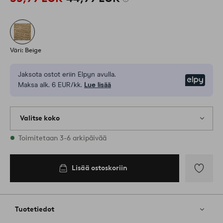
Väri: Beige
Jaksota ostot eriin Elpyn avulla.
Elpy
Maksa alk. 6 EUR/kk.
Lue lisää
Valitse koko
Varastossa on kaikkia kokoja
Toimitetaan 3-6 arkipäivää
80X150
Lisää ostoskoriin
Lisää
ostoskoriin
Lisää
suosikkeih
Tuotetiedot