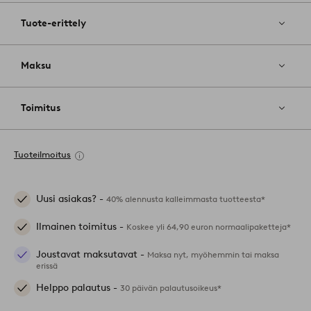
Tuote-erittely
Maksu
Toimitus
Tuoteilmoitus
Uusi asiakas? -
40% alennusta kalleimmasta tuotteesta*
Ilmainen toimitus -
Koskee yli 64,90 euron normaalipaketteja*
Joustavat maksutavat -
Maksa nyt, myöhemmin tai maksa
erissä
Helppo palautus -
30 päivän palautusoikeus*