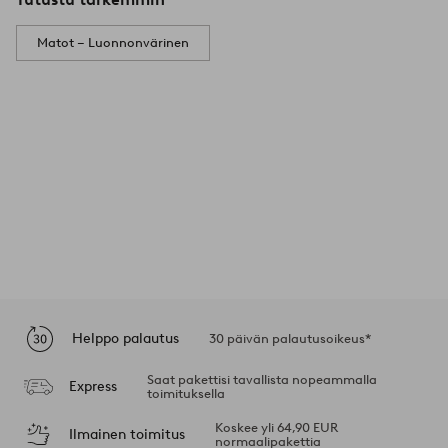
Matot – Luonnonvärinen
Helppo palautus
30 päivän palautusoikeus*
Saat pakettisi tavallista nopeammalla
Express
toimituksella
Koskee yli 64,90 EUR
Ilmainen toimitus
normaalipakettia