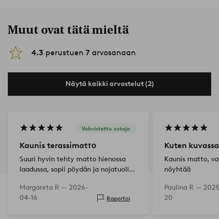
Muut ovat tätä mieltä
4.3
perustuen
7
arvosanaan
Näytä kaikki arvostelut (2)
Vahvistettu ostaja
Kaunis terassimatто
Kuten kuvassa
Suuri hyvin tehty matto hienossa
Kaunis matto, va
laadussa, sopii pöydän ja nojatuolien
nöyhtää
alle.
Margareta R —
2026-
Paulina R —
2025
04-16
20
Raportoi