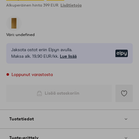
Alkuperäinen hinta
399 EUR
Lisätietoja
Väri: undefined
Jaksota ostot eriin Elpyn avulla.
Elpy
Maksa alk. 19,90 EUR/kk.
Lue lisää
Loppunut varastosta
Lisää ostoskoriin
Lisää
suosikkeih
Tuotetiedot
Tuote-erittely