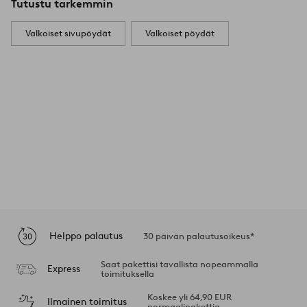
Tutustu tarkemmin
Valkoiset sivupöydät
Valkoiset pöydät
Helppo palautus
30 päivän palautusoikeus*
Saat pakettisi tavallista nopeammalla
Express
toimituksella
Koskee yli 64,90 EUR
Ilmainen toimitus
normaalipakettia