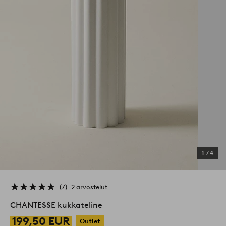
1
/
4
7
2 arvostelut
CHANTESSE kukkateline
199,50 EUR
Outlet