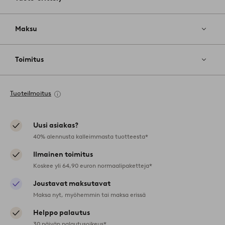
Maksu
Toimitus
Tuoteilmoitus
Uusi asiakas?
40% alennusta kalleimmasta tuotteesta*
Ilmainen toimitus
Koskee yli 64,90 euron normaalipaketteja*
Joustavat maksutavat
Maksa nyt, myöhemmin tai maksa erissä
Helppo palautus
30 päivän palautusoikeus*