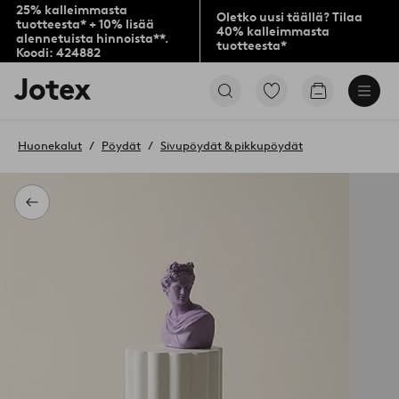
25% kalleimmasta
Oletko uusi täällä? Tilaa
tuotteesta* + 10% lisää
40% kalleimmasta
alennetuista hinnoista**.
tuotteesta*
Koodi: 424882
Jotex-
Siirry
Siirry
logo
merkittyihin
ostoskoriin
–
suosikkituotteisiin
siirry
Huonekalut
Pöydät
Sivupöydät & pikkupöydät
aloitussivulle
Takaisin