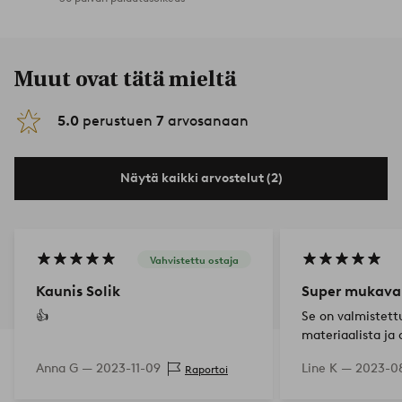
Muut ovat tätä mieltä
5.0
perustuen
7
arvosanaan
Näytä kaikki arvostelut (2)
Vahvistettu ostaja
Kaunis Solik
Super mukava
👍
Se on valmistettu
materiaalista ja
matta. Pohjan al
Anna G —
2023-11-09
Line K —
2023-08
Raportoi
se nouse lattialle