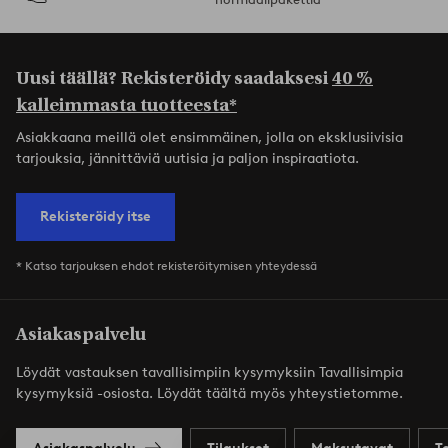
Uusi täällä? Rekisteröidy saadaksesi
40 %
kalleimmasta tuotteesta*
Asiakkaana meillä olet ensimmäinen, jolla on eksklusiivisia
tarjouksia, jännittäviä uutisia ja paljon inspiraatiota.
Rekisteröidy itse
* Katso tarjouksen ehdot rekisteröitymisen yhteydessä
Asiakaspalvelu
Löydät vastauksen tavallisimpiin kysymyksiin Tavallisimpia
kysymyksiä -osiosta. Löydät täältä myös yhteystietomme.