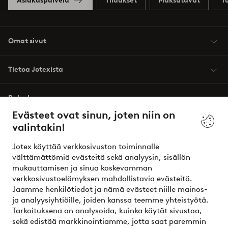
Asiakaspalvelu
Tilaukset
Maksutavat
T
Omat sivut
Tietoa Jotexista
Palvelumme
Evästeet ovat sinun, joten niin on
valintakin!
Ehdot
Jotex käyttää verkkosivuston toiminnalle
Ystävät
välttämättömiä evästeitä sekä analyysin, sisällön
mukauttamisen ja sinua koskevamman
verkkosivustoelämyksen mahdollistavia evästeitä.
Jaamme henkilötiedot ja nämä evästeet niille mainos-
Turvalliset maksut – maksa nyt tai erissä
ja analyysiyhtiöille, joiden kanssa teemme yhteistyötä.
Tarkoituksena on analysoida, kuinka käytät sivustoa,
Haluatko tietää
lisää maksuvaihtoehdoistamme
?
sekä edistää markkinointiamme, jotta saat paremmin