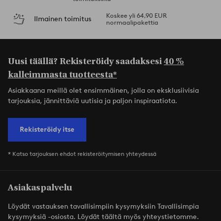
Koskee yli 64,90 EUR
Ilmainen toimitus
normaalipakettia
Uusi täällä? Rekisteröidy saadaksesi
40 %
kalleimmasta tuotteesta*
Asiakkaana meillä olet ensimmäinen, jolla on eksklusiivisia
tarjouksia, jännittäviä uutisia ja paljon inspiraatiota.
Rekisteröidy itse
* Katso tarjouksen ehdot rekisteröitymisen yhteydessä
Asiakaspalvelu
Löydät vastauksen tavallisimpiin kysymyksiin Tavallisimpia
kysymyksiä -osiosta. Löydät täältä myös yhteystietomme.