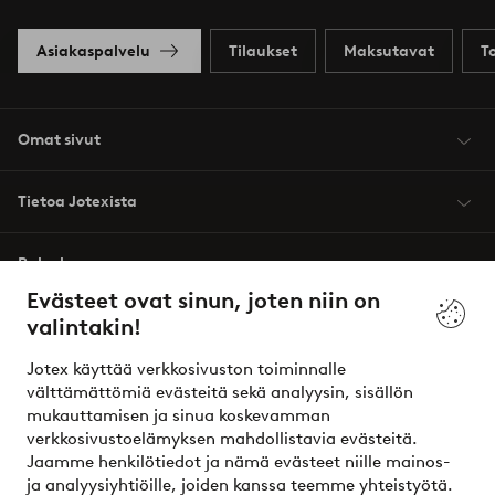
Asiakaspalvelu
Tilaukset
Maksutavat
T
Omat sivut
Tietoa Jotexista
Palvelumme
Evästeet ovat sinun, joten niin on
valintakin!
Ehdot
Jotex käyttää verkkosivuston toiminnalle
Ystävät
välttämättömiä evästeitä sekä analyysin, sisällön
mukauttamisen ja sinua koskevamman
verkkosivustoelämyksen mahdollistavia evästeitä.
Jaamme henkilötiedot ja nämä evästeet niille mainos-
Turvalliset maksut – maksa nyt tai erissä
ja analyysiyhtiöille, joiden kanssa teemme yhteistyötä.