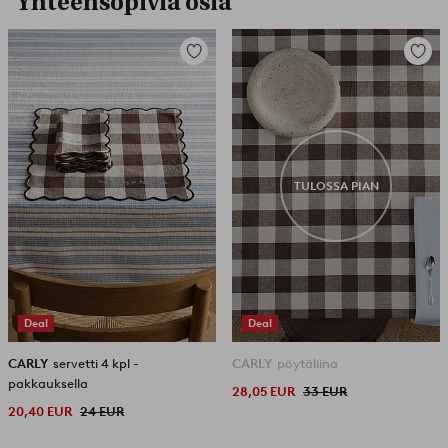
Yhteensopivia osia
Lisää
Lisää
suosikkeihin
suosikk
TULOSSA PIAN
Deal
Deal
CARLY
servetti 4 kpl -
CARLY
pöytäliina
pakkauksella
28,05 EUR
33 EUR
20,40 EUR
24 EUR