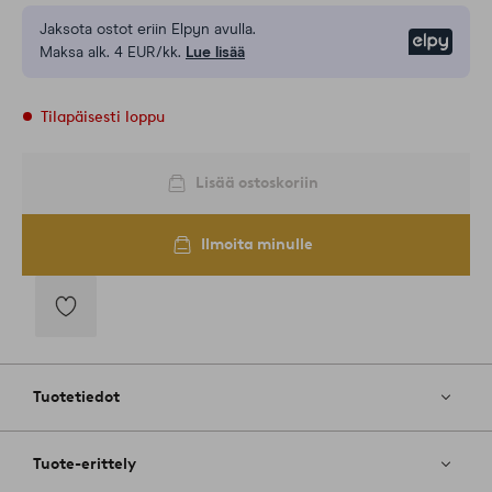
Jaksota ostot eriin Elpyn avulla.
Elpy
Maksa alk. 4 EUR/kk.
Lue lisää
Tilapäisesti loppu
Lisää ostoskoriin
Ilmoita minulle
Lisää
suosikkeihin
Tuotetiedot
Tuote-erittely