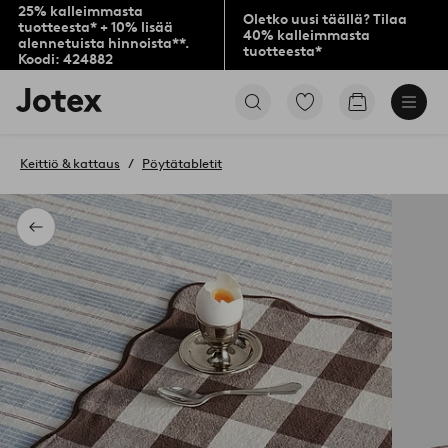
25% kalleimmasta
Oletko uusi täällä? Tilaa
tuotteesta* + 10% lisää
40% kalleimmasta
alennetuista hinnoista**.
tuotteesta*
Koodi: 424882
Jotex-
Siirry
Siirry
logo
merkittyihin
ostoskoriin
–
suosikkituotteisiin
siirry
Keittiö & kattaus
Pöytätabletit
aloitussivulle
Takaisin