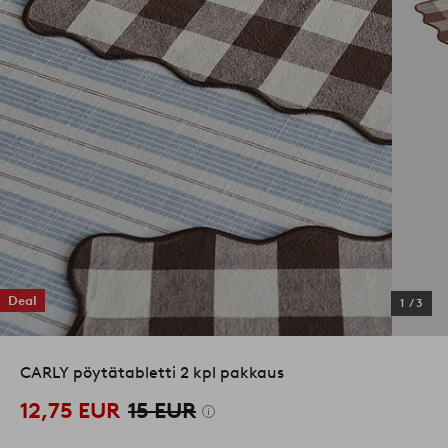
Deal
1
/
3
CARLY pöytätabletti 2 kpl pakkaus
12,75 EUR
15 EUR