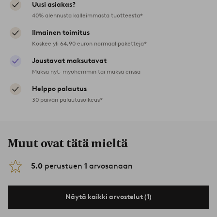
Uusi asiakas?
40% alennusta kalleimmasta tuotteesta*
Ilmainen toimitus
Koskee yli 64,90 euron normaalipaketteja*
Joustavat maksutavat
Maksa nyt, myöhemmin tai maksa erissä
Helppo palautus
30 päivän palautusoikeus*
Muut ovat tätä mieltä
5.0
perustuen
1
arvosanaan
Näytä kaikki arvostelut (1)