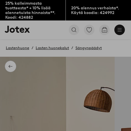
25% kalleimmasta
tuotteesta* + 10% lisää
20% alennus verhoista*.
alennetuista hinnoista**.
Käytä koodia: 424992
Koodi: 424882
Jotex-
Siirry
Siirry
logo
merkittyihin
ostoskoriin
–
suosikkituotteisiin
siirry
Lastenhuone
Lasten huonekalut
Sängynpäädyt
aloitussivulle
Takaisin