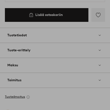
Lisää ostoskoriin
Lisää
suosikkeih
Tuotetiedot
Tuote-erittely
Maksu
Toimitus
Tuoteilmoitus