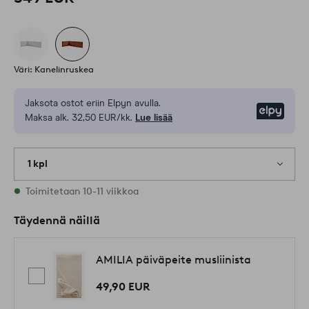
Väri: Kanelinruskea
Jaksota ostot eriin Elpyn avulla.
Elpy
Maksa alk. 32,50 EUR/kk.
Lue lisää
1 kpl
Varastossa
Toimitetaan 10-11 viikkoa
Täydennä näillä
AMILIA päiväpeite musliinista
49,90 EUR