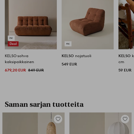
Deal
KELSO sohva
KELSO
nojatuoli
KELSO
k
kaksipaikkainen
cm
549 EUR
679,20 EUR
849 EUR
59 EUR
Saman sarjan tuotteita
Lisää
Lisää
suosikkeihin
suosikk