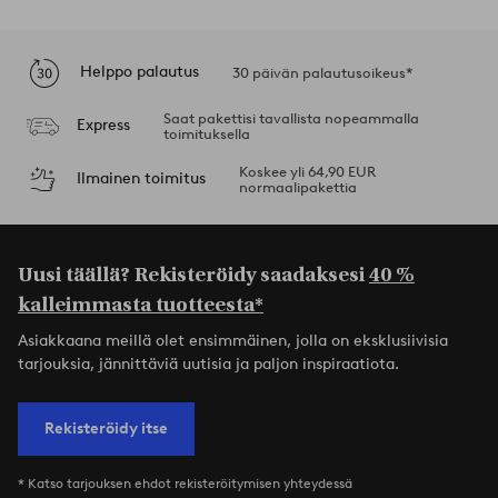
Helppo palautus
30 päivän palautusoikeus*
Saat pakettisi tavallista nopeammalla
Express
toimituksella
Koskee yli 64,90 EUR
Ilmainen toimitus
normaalipakettia
Uusi täällä? Rekisteröidy saadaksesi
40 %
kalleimmasta tuotteesta*
Asiakkaana meillä olet ensimmäinen, jolla on eksklusiivisia
tarjouksia, jännittäviä uutisia ja paljon inspiraatiota.
Rekisteröidy itse
* Katso tarjouksen ehdot rekisteröitymisen yhteydessä