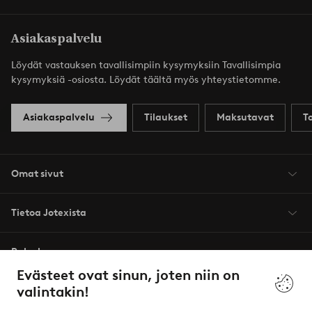
Asiakaspalvelu
Löydät vastauksen tavallisimpiin kysymyksiin Tavallisimpia
kysymyksiä -osiosta. Löydät täältä myös yhteystietomme.
Asiakaspalvelu
Tilaukset
Maksutavat
T
Omat sivut
Tietoa Jotexista
Palvelumme
Evästeet ovat sinun, joten niin on
valintakin!
Ehdot