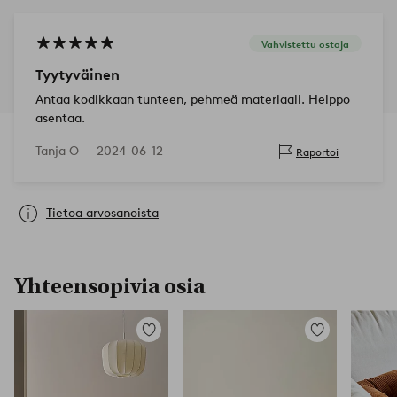
Vahvistettu ostaja
Tyytyväinen
Antaa kodikkaan tunteen, pehmeä materiaali. Helppo
asentaa.
Tanja O —
2024-06-12
Raportoi
Tietoa arvosanoista
Yhteensopivia osia
Lisää
Lisää
suosikkeihin
suosikkeihin