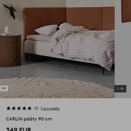
1
/
6
1
1 arvostelu
CARLIN pääty 90 cm
349 EUR