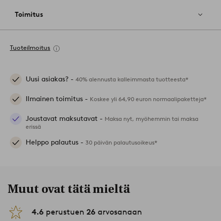
Toimitus
Tuoteilmoitus
Uusi asiakas? -
40% alennusta kalleimmasta tuotteesta*
Ilmainen toimitus -
Koskee yli 64,90 euron normaalipaketteja*
Joustavat maksutavat -
Maksa nyt, myöhemmin tai maksa
erissä
Helppo palautus -
30 päivän palautusoikeus*
Muut ovat tätä mieltä
4.6
perustuen
26
arvosanaan