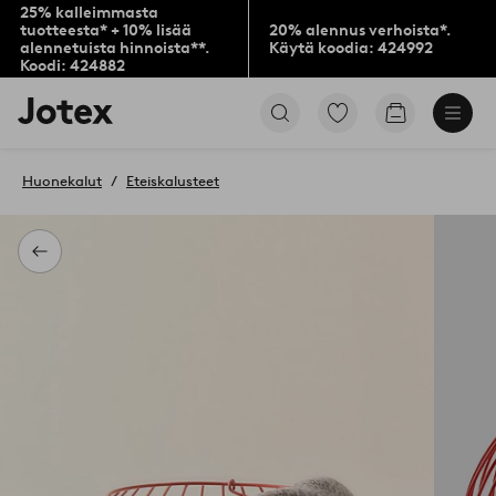
25% kalleimmasta
tuotteesta* + 10% lisää
20% alennus verhoista*.
alennetuista hinnoista**.
Käytä koodia: 424992
Koodi: 424882
Jotex-
Siirry
Siirry
logo
merkittyihin
ostoskoriin
–
suosikkituotteisiin
siirry
Huonekalut
Eteiskalusteet
aloitussivulle
Takaisin