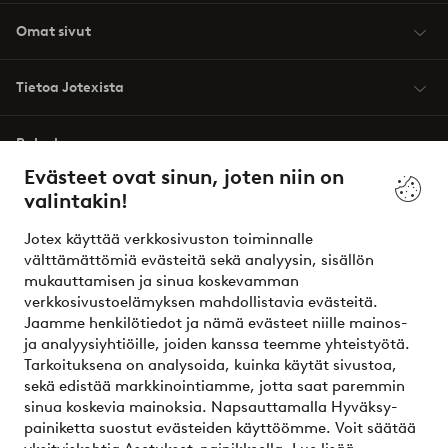
Omat sivut
Tietoa Jotexista
Palvelumme
Evästeet ovat sinun, joten niin on
valintakin!
Ehdot
Jotex käyttää verkkosivuston toiminnalle
Ystävät
välttämättömiä evästeitä sekä analyysin, sisällön
mukauttamisen ja sinua koskevamman
verkkosivustoelämyksen mahdollistavia evästeitä.
Jaamme henkilötiedot ja nämä evästeet niille mainos-
Turvalliset maksut – maksa nyt tai erissä
ja analyysiyhtiöille, joiden kanssa teemme yhteistyötä.
Tarkoituksena on analysoida, kuinka käytät sivustoa,
Haluatko tietää
lisää maksuvaihtoehdoistamme
?
sekä edistää markkinointiamme, jotta saat paremmin
elpy
sinua koskevia mainoksia. Napsauttamalla Hyväksy-
painiketta suostut evästeiden käyttöömme. Voit säätää