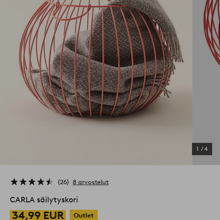
1
/
4
26
8 arvostelut
CARLA säilytyskori
34,99 EUR
Outlet