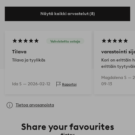
Näytä kaikki arvostelut (8)
Vahvistettu ostaja
Tilava
varastointi sij
Tilava ja tyylikäs
Kori on erittäin 
erittäin tyytyväi
Magdalena S —
2
Ida S —
2026-02-12
09-13
Raportoi
Tietoa arvosanoista
Share your favourites
#jotex