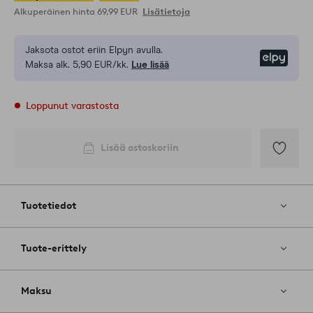
Alkuperäinen hinta
69,99 EUR
Lisätietoja
Jaksota ostot eriin Elpyn avulla.
Elpy
Maksa alk. 5,90 EUR/kk.
Lue lisää
Loppunut varastosta
Lisää ostoskoriin
Lisää
suosikkeih
Tuotetiedot
Tuote-erittely
Maksu