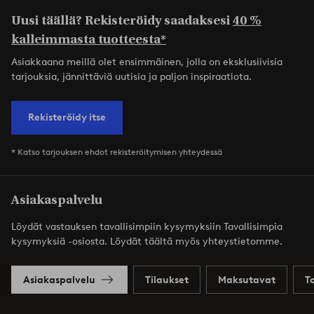
Uusi täällä? Rekisteröidy saadaksesi
40 %
kalleimmasta tuotteesta*
Asiakkaana meillä olet ensimmäinen, jolla on eksklusiivisia
tarjouksia, jännittäviä uutisia ja paljon inspiraatiota.
Rekisteröidy itse
* Katso tarjouksen ehdot rekisteröitymisen yhteydessä
Asiakaspalvelu
Löydät vastauksen tavallisimpiin kysymyksiin Tavallisimpia
kysymyksiä -osiosta. Löydät täältä myös yhteystietomme.
Asiakaspalvelu
Tilaukset
Maksutavat
T