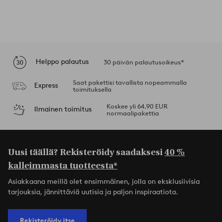
Helppo palautus
30 päivän palautusoikeus*
Saat pakettisi tavallista nopeammalla
Express
toimituksella
Koskee yli 64,90 EUR
Ilmainen toimitus
normaalipakettia
Uusi täällä? Rekisteröidy saadaksesi
40 %
kalleimmasta tuotteesta*
Asiakkaana meillä olet ensimmäinen, jolla on eksklusiivisia
tarjouksia, jännittäviä uutisia ja paljon inspiraatiota.
Rekisteröidy itse