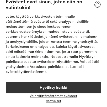
Evästeet ovat sinun, joten niin on
valintakin!
Ehdot
Jotex käyttää verkkosivuston toiminnalle
Ystävät
välttämättömiä evästeitä sekä analyysin, sisällön
mukauttamisen ja sinua koskevamman
verkkosivustoelämyksen mahdollistavia evästeitä.
Jaamme henkilötiedot ja nämä evästeet niille mainos-
Turvalliset maksut – maksa nyt tai erissä
ja analyysiyhtiöille, joiden kanssa teemme yhteistyötä.
Tarkoituksena on analysoida, kuinka käytät sivustoa,
Haluatko tietää
lisää maksuvaihtoehdoistamme
?
sekä edistää markkinointiamme, jotta saat paremmin
elpy
sinua koskevia mainoksia. Napsauttamalla Hyväksy-
painiketta suostut evästeiden käyttöömme. Voit säätää
yksityiskohtia Asetukset-painikkeella.
Lue lisää
evästekäytännöstämme.
Suomi - Valitse maa
Hyväksy kaikki
Instagram
Facebook
Vain välttämättömät evästeet
Avaa
Asetukset
chat-
laati