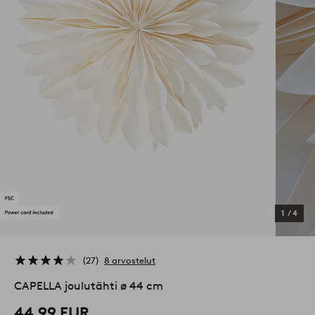
1
/
4
27
8 arvostelut
CAPELLA joulutähti ø 44 cm
44,99 EUR