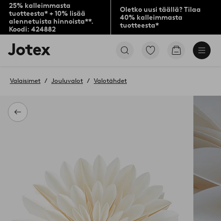
25% kalleimmasta
Oletko uusi täällä? Tilaa
tuotteesta* + 10% lisää
40% kalleimmasta
alennetuista hinnoista**.
tuotteesta*
Koodi: 424882
Jotex-
Siirry
Siirry
logo
merkittyihin
ostoskoriin
–
suosikkituotteisiin
siirry
Valaisimet
Jouluvalot
Valotähdet
aloitussivulle
Takaisin