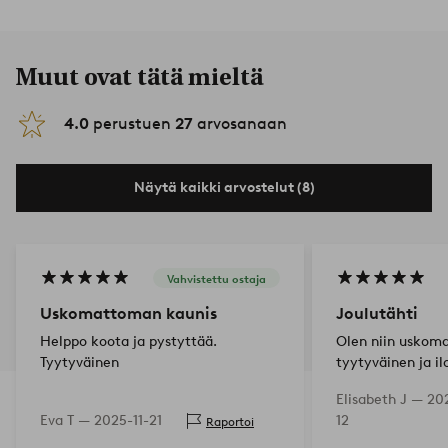
Muut ovat tätä mieltä
4.0
perustuen
27
arvosanaan
Näytä kaikki arvostelut (8)
Vahvistettu ostaja
Uskomattoman kaunis
Joulutähti
Helppo koota ja pystyttää.
Olen niin uskom
Tyytyväinen
tyytyväinen ja il
joulutähdestä, jo
Elisabeth J —
20
Kiitos!
Eva T —
2025-11-21
12
Raportoi