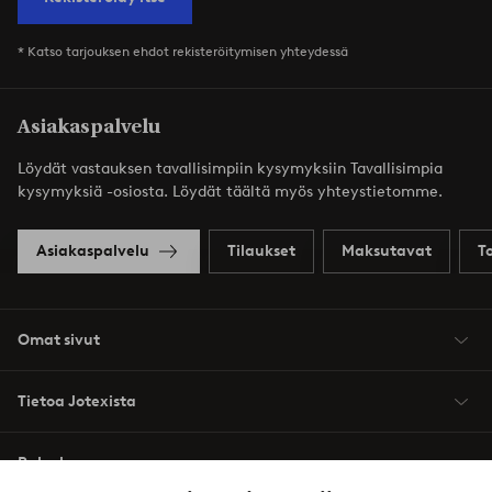
* Katso tarjouksen ehdot rekisteröitymisen yhteydessä
Asiakaspalvelu
Löydät vastauksen tavallisimpiin kysymyksiin Tavallisimpia
kysymyksiä -osiosta. Löydät täältä myös yhteystietomme.
Asiakaspalvelu
Tilaukset
Maksutavat
T
Omat sivut
Tietoa Jotexista
Palvelumme