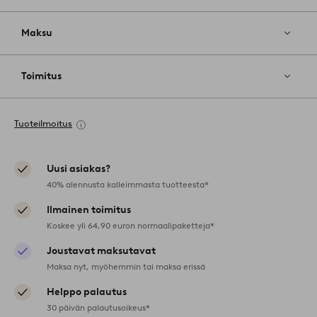
Maksu
Toimitus
Tuoteilmoitus
Uusi asiakas?
40% alennusta kalleimmasta tuotteesta*
Ilmainen toimitus
Koskee yli 64,90 euron normaalipaketteja*
Joustavat maksutavat
Maksa nyt, myöhemmin tai maksa erissä
Helppo palautus
30 päivän palautusoikeus*