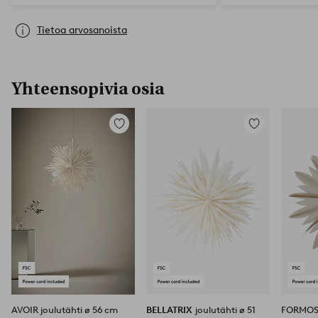
Tietoa arvosanoista
Yhteensopivia osia
Lisää
Lisää
suosikkeihin
suosikkeihin
AVOIR joulutähti ø 56 cm
BELLATRIX
joulutähti ø 51
FORMOSA