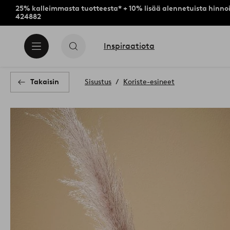
25% kalleimmasta tuotteesta* + 10% lisää alennetuista hinnoi
424882
Inspiraatiota
Takaisin
Sisustus
Koriste-esineet