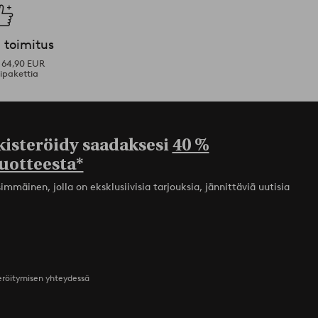
 toimitus
i 64,90 EUR
ipakettia
kisteröidy saadaksesi
40 %
uotteesta*
mmäinen, jolla on eksklusiivisia tarjouksia, jännittäviä uutisia
teröitymisen yhteydessä