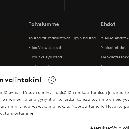
Palvelumme
Ehdot
Joustavat maksutavat Elpyn kautta
Yleiset ehdot -
Ellos Vakuutukset
Yleiset ehdot -
Ellos Yksityislaina
Henkilötietok
Lahjakortti
Cookies
Affiliates
n valintakin!
ömiä evästeitä sekä analyysin, sisällön mukauttamisen ja sinua
le mainos- ja analyysiyhtiöille, joiden kanssa teemme yhteistyöt
 paremmin sinua koskevia mainoksia. Napsauttamalla Hyväksy-pa
ekäytännöstämme.
Asetukset
Vain vä