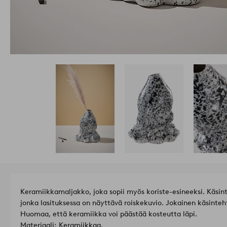
Keramiikkamaljakko, joka sopii myös koriste-esineeksi. Käsin
jonka lasituksessa on näyttävä roiskekuvio. Jokainen käsinte
Huomaa, että keramiikka voi päästää kosteutta läpi.
Materiaali: Keramiikkaa.