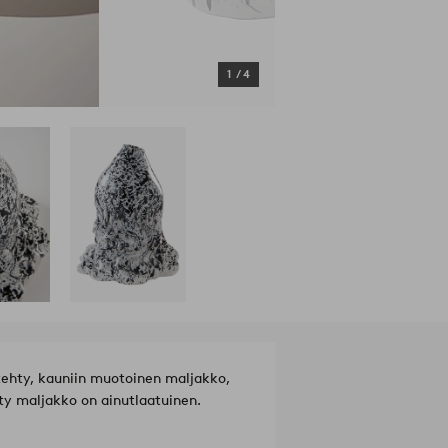
1
/
4
tehty, kauniin muotoinen maljakko,
hty maljakko on ainutlaatuinen.