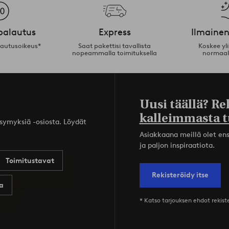
palautus
Express
Ilmainen
lautusoikeus*
Saat pakettisi tavallista
Koskee yl
nopeammalla toimituksella
normaal
Uusi täällä? Re
kalleimmasta t
ysymyksiä -osiosta. Löydät
Asiakkaana meillä olet ensi
ja paljon inspiraatiota.
Toimitustavat
Rekisteröidy itse
a
* Katso tarjouksen ehdot rekis