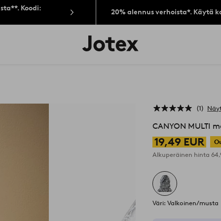
sta**. Koodi:
20% alennus verhoista*. Käytä k
Jotex-
logo
–
siirry
aloitussivulle
1
Näyt
CANYON MULTI mal
19,49 EUR
Ou
Alkuperäinen hinta
64
Väri: Valkoinen/musta