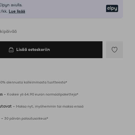
Elpyn avulla.
Elpy
/kk.
Lue lisää
rkipäivää
Lisää ostoskoriin
Lisää
suosikkeihin
40% alennusta kalleimmasta tuotteesta*
us -
Koskee yli 64,90 euron normaalipaketteja*
utavat -
Maksa nyt, myöhemmin tai maksa erissä
 -
30 päivän palautusoikeus*