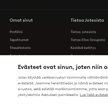
Omat sivut
Tietoa Jotexista
Profiilini
Tietoa Jotexista
Tapahtumat
Tietoa Ellos Groupista
Tilaushistoria
Kestävä kehitys
Tarjoukset
Business inquiries
Saavutettavuusseloste
Evästeet ovat sinun, joten niin o
Jotex käyttää verkkosivuston toiminnalle välttämätt
evästeitä. Jaamme henkilötiedot ja nämä evästeet niil
Turvalliset maksut – maksa nyt tai erissä
sivustoa, sekä edistää markkinointiamme, jotta saat
elpy
Haluatko tietää
lisää maksuvaihtoehdoistamme
?
yksityiskohtia Asetukset-painikkeella.
Lue lisää eväst