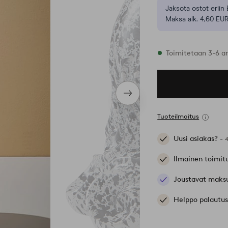
Jaksota ostot eriin 
Maksa alk. 4,60 EUR
Varastossa
Toimitetaan 3-6 a
Seuraava
tuote
Tuoteilmoitus
Uusi asiakas? -
Ilmainen toimit
Joustavat maks
Helppo palautus