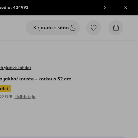
oodia: 424992
Sulje
Kirjaudu sisään
Siirry
Siirry
merkittyihin
ostoskori
suosikkituotteisiin
ä yksityiskohdat
jakko/koriste - korkeus 32 cm
tlet
,99 EUR
Lisätietoja