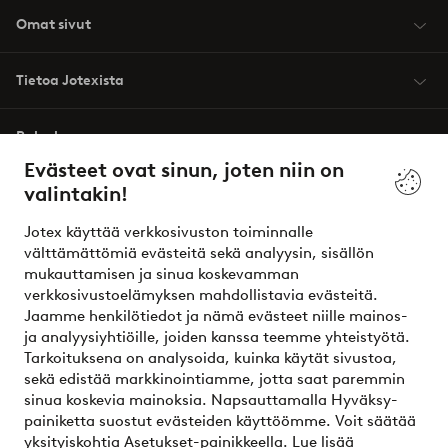
Omat sivut
Tietoa Jotexista
Palvelumme
Evästeet ovat sinun, joten niin on
valintakin!
Ehdot
Jotex käyttää verkkosivuston toiminnalle
Ystävät
välttämättömiä evästeitä sekä analyysin, sisällön
mukauttamisen ja sinua koskevamman
verkkosivustoelämyksen mahdollistavia evästeitä.
Jaamme henkilötiedot ja nämä evästeet niille mainos-
Turvalliset maksut – maksa nyt tai erissä
ja analyysiyhtiöille, joiden kanssa teemme yhteistyötä.
Tarkoituksena on analysoida, kuinka käytät sivustoa,
Haluatko tietää
lisää maksuvaihtoehdoistamme
?
sekä edistää markkinointiamme, jotta saat paremmin
elpy
sinua koskevia mainoksia. Napsauttamalla Hyväksy-
painiketta suostut evästeiden käyttöömme. Voit säätää
yksityiskohtia Asetukset-painikkeella.
Lue lisää