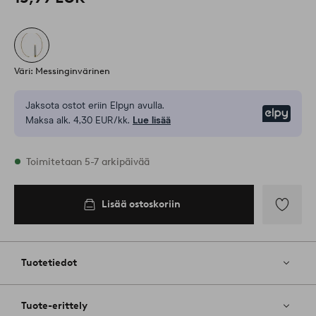
Väri: Messinginvärinen
Jaksota ostot eriin Elpyn avulla.
Elpy
Maksa alk. 4,30 EUR/kk.
Lue lisää
Varastossa
Toimitetaan 5-7 arkipäivää
Lisää ostoskoriin
Lisää
ostoskoriin
Lisää
suosikkeih
Tuotetiedot
Tuote-erittely