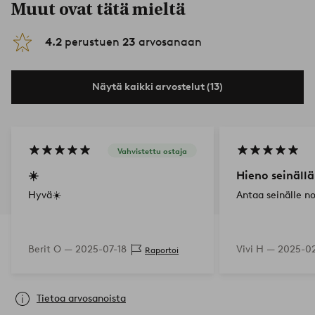
Muut ovat tätä mieltä
4.2
perustuen
23
arvosanaan
Näytä kaikki arvostelut (13)
Vahvistettu ostaja
☀️
Hieno seinällä
Hyvä☀️
Antaa seinälle n
Berit O —
2025-07-18
Vivi H —
2025-0
Raportoi
Tietoa arvosanoista