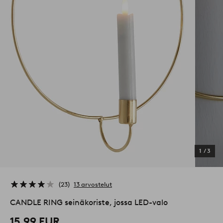
1
/
3
23
13 arvostelut
CANDLE RING seinäkoriste, jossa LED-valo
15,99 EUR