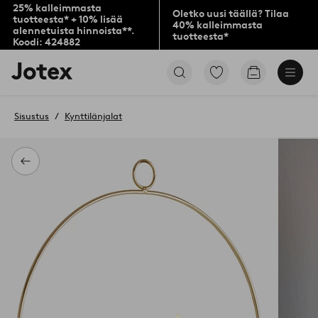
25% kalleimmasta
Oletko uusi täällä? Tilaa
tuotteesta* + 10% lisää
40% kalleimmasta
alennetuista hinnoista**.
tuotteesta*
Koodi: 424882
Jotex-
Siirry
Siirry
logo
merkittyihin
ostoskoriin
–
suosikkituotteisiin
siirry
Sisustus
Kynttilänjalat
aloitussivulle
Takaisin