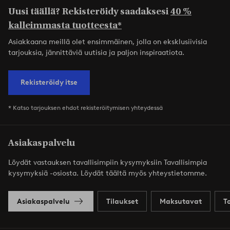
Uusi täällä? Rekisteröidy saadaksesi
40 %
kalleimmasta tuotteesta*
Asiakkaana meillä olet ensimmäinen, jolla on eksklusiivisia
tarjouksia, jännittäviä uutisia ja paljon inspiraatiota.
Rekisteröidy itse
* Katso tarjouksen ehdot rekisteröitymisen yhteydessä
Asiakaspalvelu
Löydät vastauksen tavallisimpiin kysymyksiin Tavallisimpia
kysymyksiä -osiosta. Löydät täältä myös yhteystietomme.
Asiakaspalvelu
Tilaukset
Maksutavat
T