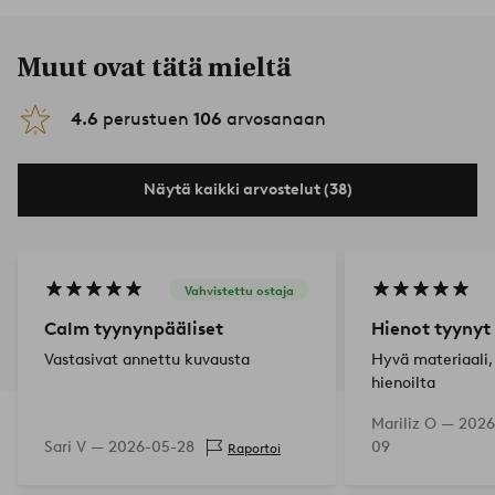
Muut ovat tätä mieltä
4.6
perustuen
106
arvosanaan
Näytä kaikki arvostelut (38)
Vahvistettu ostaja
Calm tyynynpääliset
Hienot tyynyt
Vastasivat annettu kuvausta
Hyvä materiaali,
hienoilta
Mariliz O —
2026
Sari V —
2026-05-28
09
Raportoi