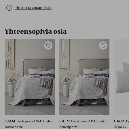
Tietoa arvosanoista
Yhteensopivia osia
Lisää
Lisää
suosikkeihin
suosikkeihin
CALM
Bedspread 260 Calm
CALM
Bedspread 150 Calm
CALM
t
päiväpeite
päiväpeite
2/pakk.