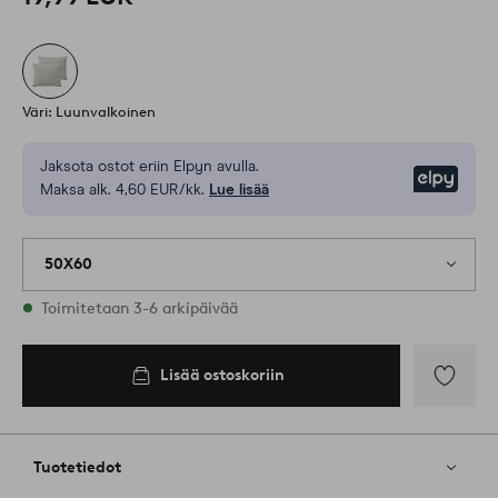
Väri: Luunvalkoinen
Jaksota ostot eriin Elpyn avulla.
Elpy
Maksa alk. 4,60 EUR/kk.
Lue lisää
50X60
Varastossa
Toimitetaan 3-6 arkipäivää
Lisää ostoskoriin
Lisää
ostoskoriin
Lisää
suosikkeih
Tuotetiedot