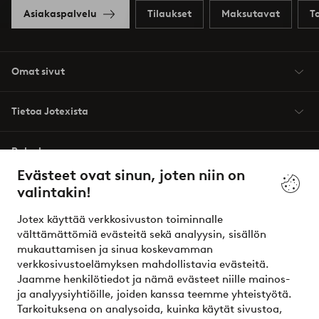
Asiakaspalvelu
Tilaukset
Maksutavat
T
Omat sivut
Tietoa Jotexista
Palvelumme
Evästeet ovat sinun, joten niin on
valintakin!
Ehdot
Jotex käyttää verkkosivuston toiminnalle
Ystävät
välttämättömiä evästeitä sekä analyysin, sisällön
mukauttamisen ja sinua koskevamman
verkkosivustoelämyksen mahdollistavia evästeitä.
Jaamme henkilötiedot ja nämä evästeet niille mainos-
Turvalliset maksut – maksa nyt tai erissä
ja analyysiyhtiöille, joiden kanssa teemme yhteistyötä.
Tarkoituksena on analysoida, kuinka käytät sivustoa,
Haluatko tietää
lisää maksuvaihtoehdoistamme
?