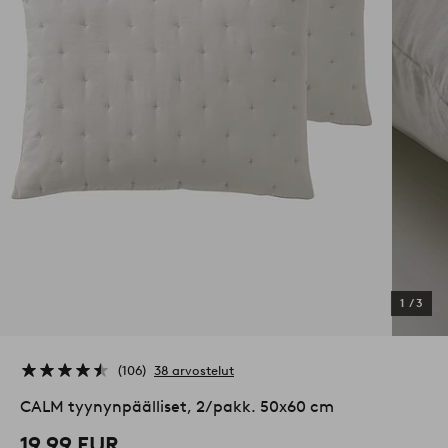
1
/
3
106
38 arvostelut
CALM tyynynpäälliset, 2/pakk. 50x60 cm
19,99 EUR