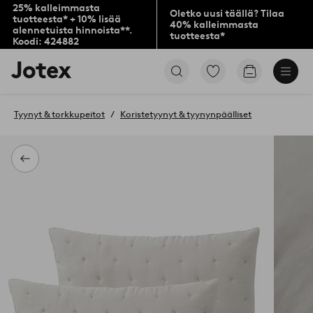
25% kalleimmasta
Oletko uusi täällä? Tilaa
tuotteesta* + 10% lisää
40% kalleimmasta
alennetuista hinnoista**.
tuotteesta*
Koodi: 424882
Jotex-
Siirry
Siirry
logo
merkittyihin
ostoskoriin
–
suosikkituotteisiin
siirry
Tyynyt & torkkupeitot
Koristetyynyt & tyynynpäälliset
aloitussivulle
Takaisin