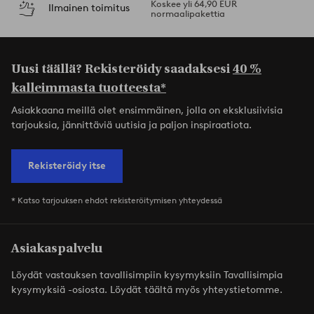
Koskee yli 64,90 EUR
Ilmainen toimitus
normaalipakettia
Uusi täällä? Rekisteröidy saadaksesi
40 %
kalleimmasta tuotteesta*
Asiakkaana meillä olet ensimmäinen, jolla on eksklusiivisia
tarjouksia, jännittäviä uutisia ja paljon inspiraatiota.
Rekisteröidy itse
* Katso tarjouksen ehdot rekisteröitymisen yhteydessä
Asiakaspalvelu
Löydät vastauksen tavallisimpiin kysymyksiin Tavallisimpia
kysymyksiä -osiosta. Löydät täältä myös yhteystietomme.