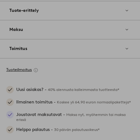
Tuote-erittely
Maksu
Toimitus
Tuoteilmoitus
Uusi asiakas? -
40% alennusta kalleimmasta tuotteesta*
Ilmainen toimitus -
Koskee yli 64,90 euron normaalipaketteja*
Joustavat maksutavat -
Maksa nyt, myöhemmin tai maksa
erissä
Helppo palautus -
30 päivän palautusoikeus*