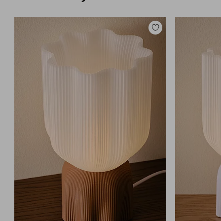
Lisää
suosikkeihin