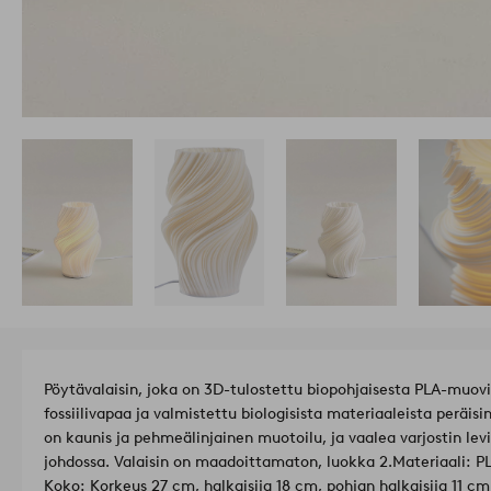
Pöytävalaisin, joka on 3D-tulostettu biopohjaisesta PLA-muovi
fossiilivapaa ja valmistettu biologisista materiaaleista peräisi
on kaunis ja pehmeälinjainen muotoilu, ja vaalea varjostin lev
johdossa. Valaisin on maadoittamaton, luokka 2.
Materiaali: P
Koko: Korkeus 27 cm, halkaisija 18 cm, pohjan halkaisija 11 cm