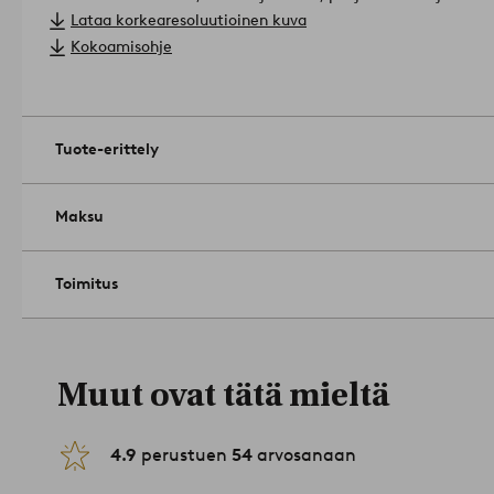
Lampunkanta/lamppu: 1 x E27, enintään 25 W. Valonlähde ei si
Lataa korkearesoluutioinen kuva
Vinkki: Uusi pieni pöytävalaisin valaisee ja luo kutsuvan tunn
Kokoamisohje
päällä.
Tuotenumero: 1747393-01-0
Tuote-erittely
Maksu
Toimitus
Muut ovat tätä mieltä
4.9
perustuen
54
arvosanaan