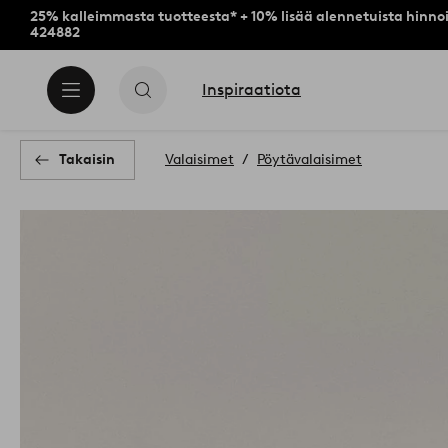
25% kalleimmasta tuotteesta* + 10% lisää alennetuista hinnoi
424882
Inspiraatiota
Takaisin
Valaisimet
Pöytävalaisimet