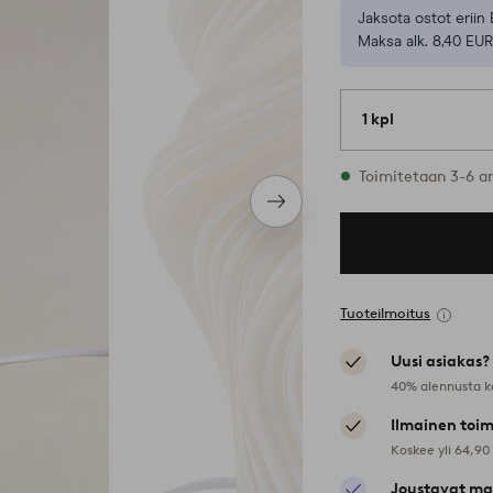
Jaksota ostot eriin 
Maksa alk. 8,40 EUR
1 kpl
Varastossa
Toimitetaan 3-6 a
Seuraava
tuote
Tuoteilmoitus
Uusi asiakas?
40% alennusta k
Ilmainen toim
Koskee yli 64,90
Joustavat ma