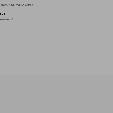
emmin tai maksa erissä
tus
tusoikeus*