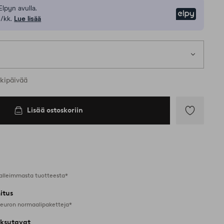
Elpyn avulla.
Elpy
/kk.
Lue lisää
rkipäivää
Lisää ostoskoriin
Lisää
suosikkeihin
alleimmasta tuotteesta*
itus
 euron normaalipaketteja*
ksutavat