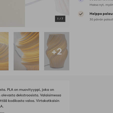
Maksa nyt, myöh
Helppo palau
1
/
7
30 päivän palau
+2
sta. PLA on muovityyppi, joka on
n olevasta dekstroosista. Valaisimessa
ittää kodikasta valoa. Virtakatkaisin
LA.
.