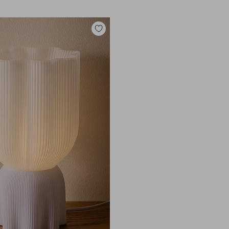
Lisää
suosikkeihin