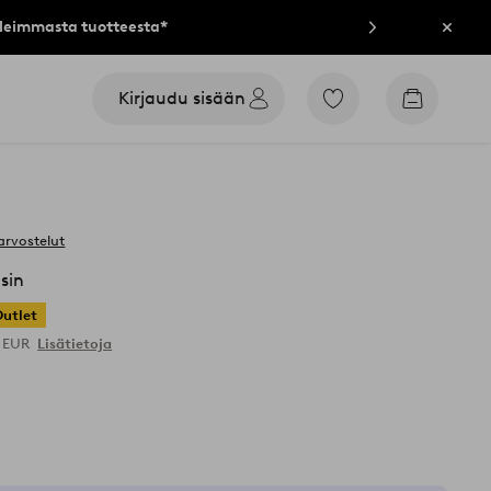
lleimmasta tuotteesta*
Sulje
Kirjaudu sisään
Siirry
Siirry
merkittyihin
ostoskori
suosikkituotteisiin
arvostelut
sin
Outlet
9 EUR
Lisätietoja