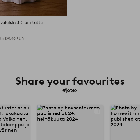
alaisin 3D-printattu
nta
129,99 EUR
Share your favourites
#jotex