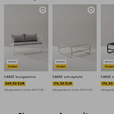
Lisää
Lisää
suosikkeihin
suosikkeihin
Outlet
Outlet
Outlet
CADIZ
loungesohva
CADIZ
sohvapöytä
CADIZ
349,50 EUR
174,50 EUR
174,50
Alkuperäinen hinta
699 EUR
Alkuperäinen hinta
349 EUR
Alkuperä