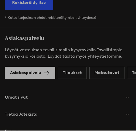
Rekisteröidy itse
* Katso tarjouksen ehdot rekisteröitymisen yhteydessä
Asiakaspalvelu
Löydät vastauksen tavallisimpiin kysymyksiin Tavallisimpia
kysymyksiä -osiosta. Löydät täältä myös yhteystietomme.
Asiakaspalvelu
Tilaukset
Maksutavat
T
Omat sivut
Tietoa Jotexista
Palvelumme