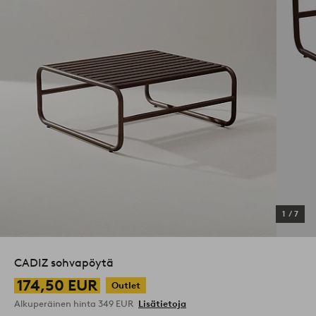
1
/
7
CADIZ sohvapöytä
174,50 EUR
Outlet
Alkuperäinen hinta
349 EUR
Lisätietoja