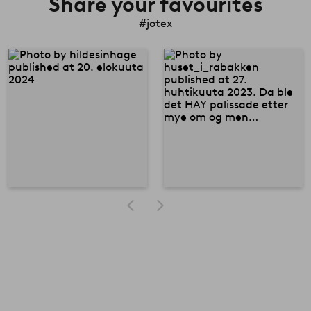
Share your favourites
#jotex