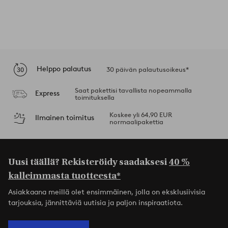
Helppo palautus
30 päivän palautusoikeus*
Saat pakettisi tavallista nopeammalla
Express
toimituksella
Koskee yli 64,90 EUR
Ilmainen toimitus
normaalipakettia
Uusi täällä? Rekisteröidy saadaksesi
40 %
kalleimmasta tuotteesta*
Asiakkaana meillä olet ensimmäinen, jolla on eksklusiivisia
tarjouksia, jännittäviä uutisia ja paljon inspiraatiota.