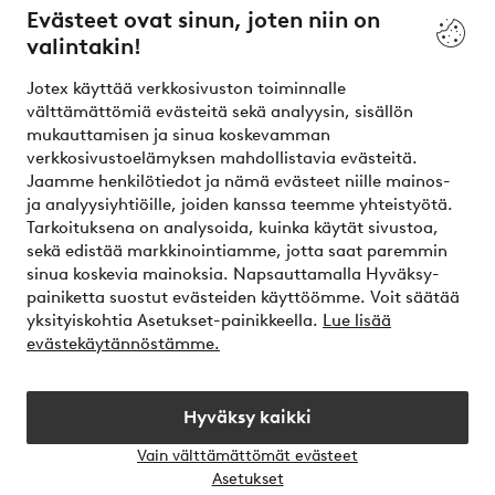
Evästeet ovat sinun, joten niin on
valintakin!
Ehdot
Jotex käyttää verkkosivuston toiminnalle
Ystävät
välttämättömiä evästeitä sekä analyysin, sisällön
mukauttamisen ja sinua koskevamman
verkkosivustoelämyksen mahdollistavia evästeitä.
Jaamme henkilötiedot ja nämä evästeet niille mainos-
Turvalliset maksut – maksa nyt tai erissä
ja analyysiyhtiöille, joiden kanssa teemme yhteistyötä.
Tarkoituksena on analysoida, kuinka käytät sivustoa,
Haluatko tietää
lisää maksuvaihtoehdoistamme
?
sekä edistää markkinointiamme, jotta saat paremmin
elpy
sinua koskevia mainoksia. Napsauttamalla Hyväksy-
painiketta suostut evästeiden käyttöömme. Voit säätää
yksityiskohtia Asetukset-painikkeella.
Lue lisää
evästekäytännöstämme.
Suomi - Valitse maa
Hyväksy kaikki
Instagram
Facebook
Vain välttämättömät evästeet
Avaa
Asetukset
chat-