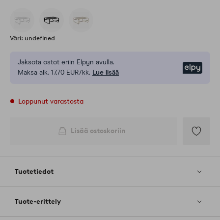
Väri: undefined
Jaksota ostot eriin Elpyn avulla.
Elpy
Maksa alk. 17,70 EUR/kk.
Lue lisää
Loppunut varastosta
Lisää ostoskoriin
Lisää
suosikkeih
Tuotetiedot
Tuote-erittely