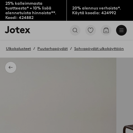
25% kalleimmasta
tuotteesta* + 10% lisää
20% alennus verhoista*.
alennetuista hinnoista**.
Käytä koodia: 424992
Koodi: 424882
Jotex-
Siirry
Siirry
logo
merkittyihin
ostoskoriin
–
suosikkituotteisiin
siirry
Ulkokalusteet
Puutarhapöydät
Sohvapöydät ulkokäyttöön
aloitussivulle
Takaisin