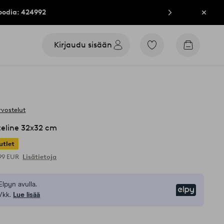
oodia: 424992
Sulje
Kirjaudu sisään
Siirry
Siirry
merkittyihin
ostoskori
suosikkituotteisiin
rvostelut
eline 32x32 cm
utlet
,99 EUR
Lisätietoja
Elpyn avulla.
Elpy
/kk.
Lue lisää