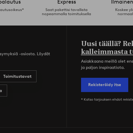
palautus
Express
Ilmainen
lautusoikeus*
Saat pakettisi tavallista
Koskee yl
nopeammalla toimituksella
normaal
Uusi täällä? Re
kalleimmasta t
ysymyksiä -osiosta. Löydät
Asiakkaana meillä olet ensi
ja paljon inspiraatiota.
Toimitustavat
Rekisteröidy itse
a
* Katso tarjouksen ehdot rekis