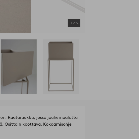
1
/
5
öön. Rautaruukku, jossa jauhemaalattu
ä. Osittain koottava. Kokoamisohje