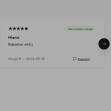
Vahvistettu ostaja
Hieno
Rakastan sitä:)
Seu
tuo
Alesja R —
2024-09-18
Raportoi