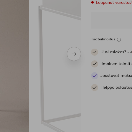
Loppunut varastos
Tuoteilmoitus
Uusi asiakas? -
Seuraava
tuote
Ilmainen toimit
Joustavat maks
Helppo palautus