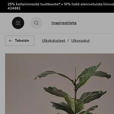
25% kalleimmasta tuotteesta* + 10% lisää alennetuista hinnoi
424882
Inspiraatiota
Takaisin
Ulkokalusteet
Ulkoruukut