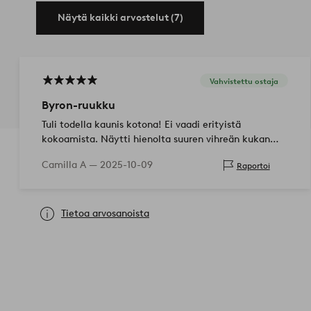
Näytä kaikki arvostelut (7)
Vahvistettu ostaja
Byron-ruukku
Tuli todella kaunis kotona! Ei vaadi erityistä
kokoamista. Näytti hienolta suuren vihreän kukan
kanssa ruukussa.
Camilla A —
2025-10-09
Raportoi
Tietoa arvosanoista