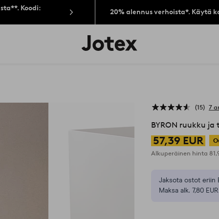
sta**. Koodi:
20% alennus verhoista*. Käytä k
Jotex-
logo
–
siirry
aloitussivulle
15
7 a
BYRON ruukku ja t
57,39 EUR
O
Alkuperäinen hinta
81
Jaksota ostot eriin 
Maksa alk. 7,80 EUR