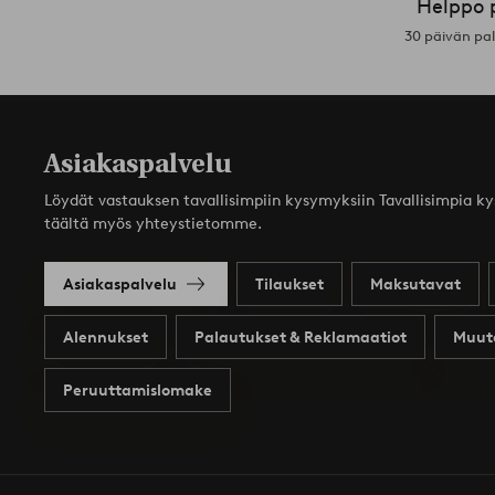
Helppo 
30 päivän pa
Asiakaspalvelu
Löydät vastauksen tavallisimpiin kysymyksiin Tavallisimpia k
täältä myös yhteystietomme.
Asiakaspalvelu
Tilaukset
Maksutavat
Alennukset
Palautukset & Reklamaatiot
Muut
Peruuttamislomake