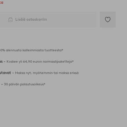
ta
Lisää ostoskoriin
Lisää
suosikkeihin
40% alennusta kalleimmasta tuotteesta*
us -
Koskee yli 64,90 euron normaalipaketteja*
utavat -
Maksa nyt, myöhemmin tai maksa erissä
 -
30 päivän palautusoikeus*