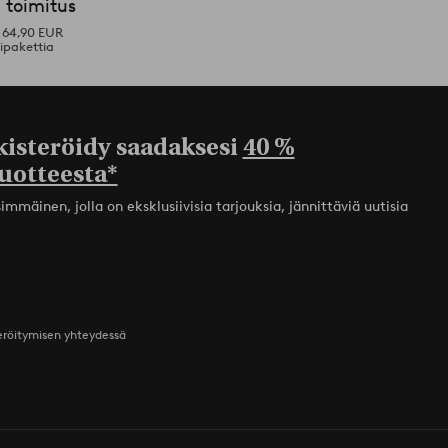
 toimitus
i 64,90 EUR
ipakettia
kisteröidy saadaksesi
40 %
uotteesta*
mmäinen, jolla on eksklusiivisia tarjouksia, jännittäviä uutisia
teröitymisen yhteydessä