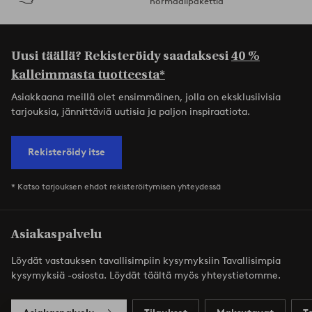
normaalipakettia
Uusi täällä? Rekisteröidy saadaksesi
40 %
kalleimmasta tuotteesta*
Asiakkaana meillä olet ensimmäinen, jolla on eksklusiivisia
tarjouksia, jännittäviä uutisia ja paljon inspiraatiota.
Rekisteröidy itse
* Katso tarjouksen ehdot rekisteröitymisen yhteydessä
Asiakaspalvelu
Löydät vastauksen tavallisimpiin kysymyksiin Tavallisimpia
kysymyksiä -osiosta. Löydät täältä myös yhteystietomme.