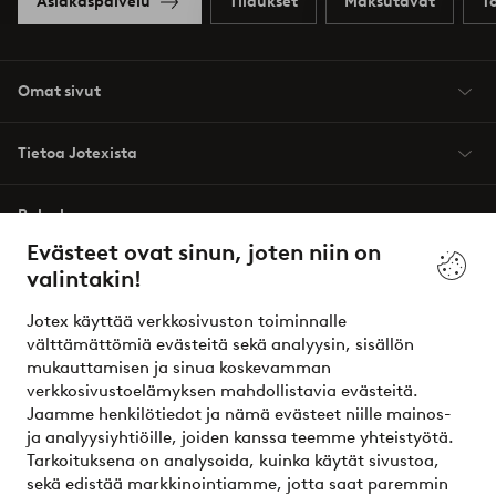
Asiakaspalvelu
Tilaukset
Maksutavat
T
Omat sivut
Tietoa Jotexista
Palvelumme
Evästeet ovat sinun, joten niin on
valintakin!
Ehdot
Jotex käyttää verkkosivuston toiminnalle
Ystävät
välttämättömiä evästeitä sekä analyysin, sisällön
mukauttamisen ja sinua koskevamman
verkkosivustoelämyksen mahdollistavia evästeitä.
Jaamme henkilötiedot ja nämä evästeet niille mainos-
Turvalliset maksut – maksa nyt tai erissä
ja analyysiyhtiöille, joiden kanssa teemme yhteistyötä.
Tarkoituksena on analysoida, kuinka käytät sivustoa,
Haluatko tietää
lisää maksuvaihtoehdoistamme
?
sekä edistää markkinointiamme, jotta saat paremmin