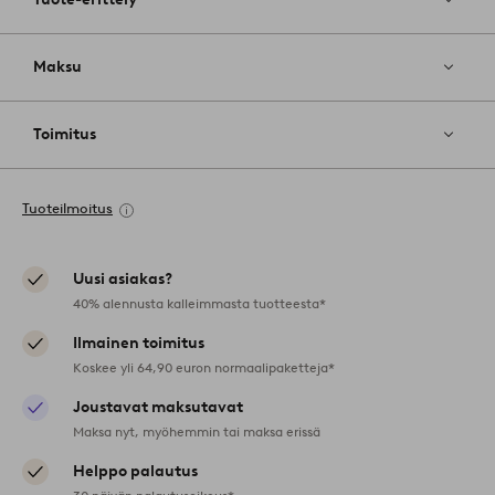
Maksu
Toimitus
Tuoteilmoitus
Uusi asiakas?
40% alennusta kalleimmasta tuotteesta*
Ilmainen toimitus
Koskee yli 64,90 euron normaalipaketteja*
Joustavat maksutavat
Maksa nyt, myöhemmin tai maksa erissä
Helppo palautus