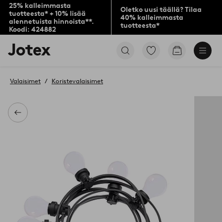
25% kalleimmasta
Oletko uusi täällä? Tilaa
tuotteesta* + 10% lisää
40% kalleimmasta
alennetuista hinnoista**.
tuotteesta*
Koodi: 424882
Jotex-
Siirry
Siirry
logo
merkittyihin
ostoskoriin
–
suosikkituotteisiin
siirry
Valaisimet
Koristevalaisimet
aloitussivulle
Takaisin