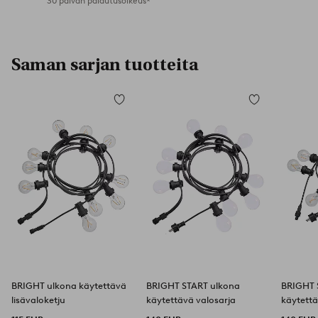
30 päivän palautusoikeus*
Saman sarjan tuotteita
Lisää
Lisää
suosikkeihin
suosikkeihin
BRIGHT ulkona käytettävä
BRIGHT START ulkona
BRIGHT 
lisävaloketju
käytettävä valosarja
käytettä