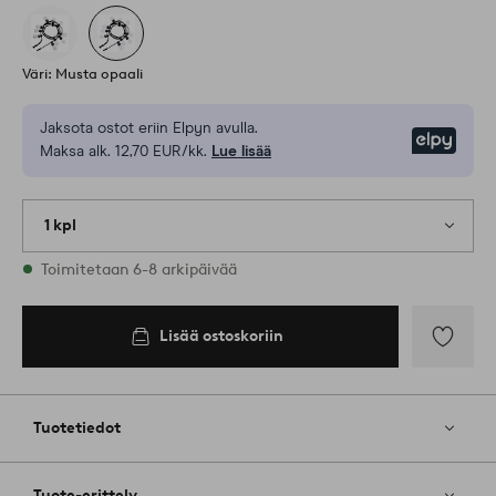
Väri: Musta opaali
Jaksota ostot eriin Elpyn avulla.
Elpy
Maksa alk. 12,70 EUR/kk.
Lue lisää
1 kpl
Varastossa
Toimitetaan 6-8 arkipäivää
Lisää ostoskoriin
Lisää
suosikkeih
Tuotetiedot
Tuote-erittely