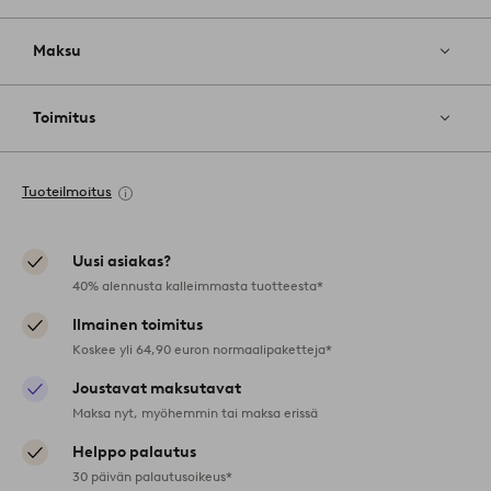
Maksu
Toimitus
Tuoteilmoitus
Uusi asiakas?
40% alennusta kalleimmasta tuotteesta*
Ilmainen toimitus
Koskee yli 64,90 euron normaalipaketteja*
Joustavat maksutavat
Maksa nyt, myöhemmin tai maksa erissä
Helppo palautus
30 päivän palautusoikeus*