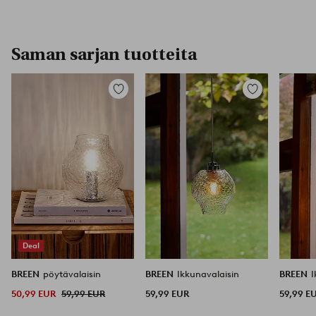
Saman sarjan tuotteita
Lisää
Lisää
suosikkeihin
suosikkeihin
Deal
BREEN
pöytävalaisin
BREEN
Ikkunavalaisin
BREEN
I
50,99 EUR
59,99 EUR
59,99 EUR
59,99 E