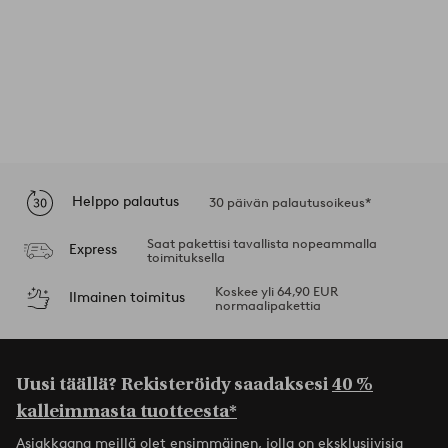
Helppo palautus
30 päivän palautusoikeus*
Saat pakettisi tavallista nopeammalla
Express
toimituksella
Koskee yli 64,90 EUR
Ilmainen toimitus
normaalipakettia
Uusi täällä? Rekisteröidy saadaksesi
40 %
kalleimmasta tuotteesta*
Asiakkaana meillä olet ensimmäinen, jolla on eksklusiivisia