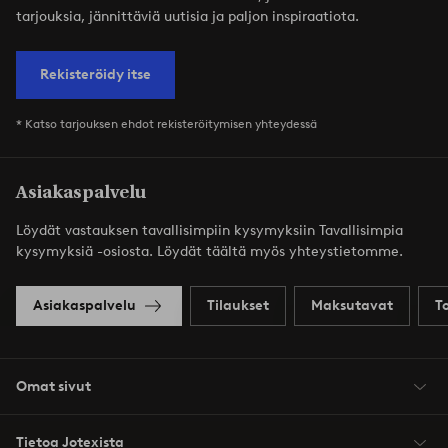
tarjouksia, jännittäviä uutisia ja paljon inspiraatiota.
Rekisteröidy itse
* Katso tarjouksen ehdot rekisteröitymisen yhteydessä
Asiakaspalvelu
Löydät vastauksen tavallisimpiin kysymyksiin Tavallisimpia
kysymyksiä -osiosta. Löydät täältä myös yhteystietomme.
Asiakaspalvelu
Tilaukset
Maksutavat
T
Omat sivut
Tietoa Jotexista