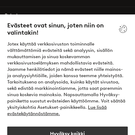
Palvelumme
Evästeet ovat sinun, joten niin on
valintakin!
Ehdot
Jotex käyttää verkkosivuston toiminnalle
Ystävät
välttämättömiä evästeitä sekä analyysin, sisällön
mukauttamisen ja sinua koskevamman
verkkosivustoelämyksen mahdollistavia evästeitä.
Jaamme henkilötiedot ja nämä evästeet niille mainos-
Turvalliset maksut – maksa nyt tai erissä
ja analyysiyhtiöille, joiden kanssa teemme yhteistyötä.
Tarkoituksena on analysoida, kuinka käytät sivustoa,
Haluatko tietää
lisää maksuvaihtoehdoistamme
?
sekä edistää markkinointiamme, jotta saat paremmin
elpy
sinua koskevia mainoksia. Napsauttamalla Hyväksy-
painiketta suostut evästeiden käyttöömme. Voit säätää
yksityiskohtia Asetukset-painikkeella.
Lue lisää
evästekäytännöstämme.
Suomi - Valitse maa
Hyväksy kaikki