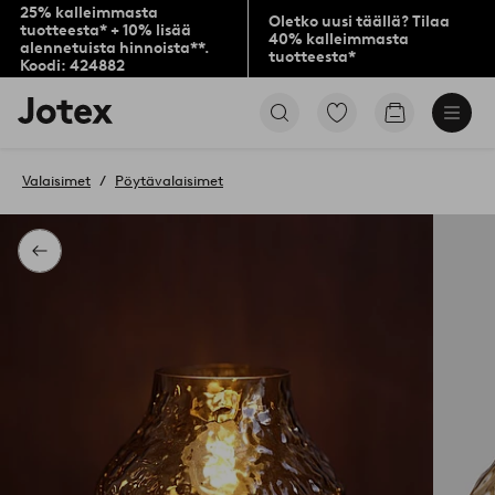
25% kalleimmasta
Oletko uusi täällä? Tilaa
tuotteesta* + 10% lisää
40% kalleimmasta
alennetuista hinnoista**.
tuotteesta*
Koodi: 424882
Jotex-
Siirry
Siirry
logo
merkittyihin
ostoskoriin
–
suosikkituotteisiin
siirry
Valaisimet
Pöytävalaisimet
aloitussivulle
Takaisin