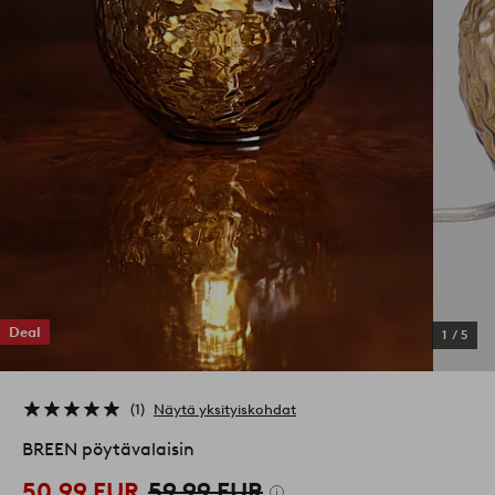
Deal
1
/
5
1
Näytä yksityiskohdat
BREEN pöytävalaisin
50,99 EUR
59,99 EUR