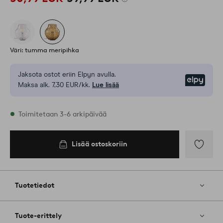
Väri: tumma meripihka
Jaksota ostot eriin Elpyn avulla.
Elpy
Maksa alk. 7,30 EUR/kk.
Lue lisää
Varastossa
Toimitetaan 3-6 arkipäivää
Lisää ostoskoriin
Lisää
suosikkeih
Tuotetiedot
Tuote-erittely