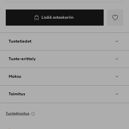
Lisää ostoskoriin
Lisää
suosikkeih
Tuotetiedot
Tuote-erittely
Maksu
Toimitus
Tuoteilmoitus