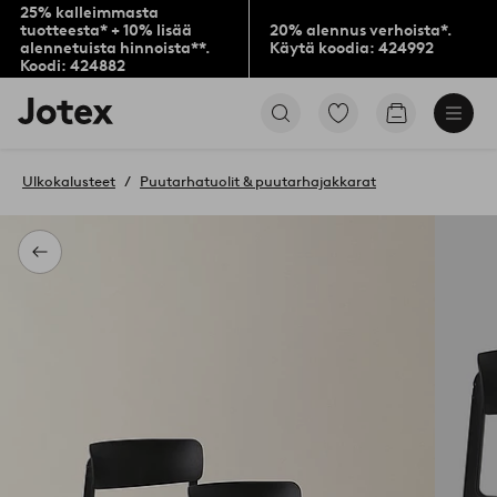
25% kalleimmasta
tuotteesta* + 10% lisää
20% alennus verhoista*.
alennetuista hinnoista**.
Käytä koodia: 424992
Koodi: 424882
Jotex-
Siirry
Siirry
logo
merkittyihin
ostoskoriin
–
suosikkituotteisiin
siirry
Ulkokalusteet
Puutarhatuolit & puutarhajakkarat
aloitussivulle
Takaisin