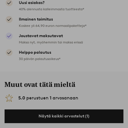
Uusi asiakas?
40% alennusta kalleimmasta tuotteesta*
Ilmainen toimitus
Koskee yli 64,90 euron normaalipaketteja*
Joustavat maksutavat
Maksa nyt, myöhemmin tai maksa erissä
Helppo palautus
30 päivän palautusoikeus*
Muut ovat tätä mieltä
5.0
perustuen
1
arvosanaan
Näytä kaikki arvostelut (1)