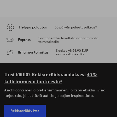
Helppo palautus
30 päivän palautusoikeus*
Saat pakettisi tavallista nopeammalla
Express
toimituksella
Koskee yli 64,90 EUR
Ilmainen toimitus
normaalipakettia
Uusi täällä? Rekisteröidy saadaksesi
40 %
kalleimmasta tuotteesta*
Asiakkaana meillä olet ensimmäinen, jolla on eksklusiivisia
tarjouksia, jännittäviä uutisia ja paljon inspiraatiota.
Rekisteröidy itse