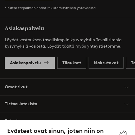
* Katso tarjouksen ehdot rekisteröitymisen yhteydessä
Asiakaspalvelu
Löydät vastauksen tavallisimpiin kysymyksiin Tavallisimpia
kysymyksiä -osiosta. Löydät täältä myös yhteystietomme.
Asiakaspalvelu
Tilaukset
Maksutavat
T
Omat sivut
Tietoa Jotexista
Palvelumme
Evästeet ovat sinun, joten niin on