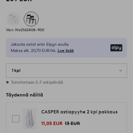
Väri: We2162408-900
Jaksota ostot eriin Elpyn avulla.
Elpy
Maksa alk. 20,70 EUR/kk.
Lue lisää
1 kpl
Varastossa
Toimitetaan 5-7 arkipäivää
Täydennä näillä
CASPER astiapyyhe 2 kpl pakkaus
11,05 EUR
13 EUR