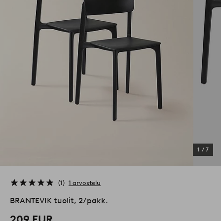
1
/
7
1
1 arvostelu
BRANTEVIK tuolit, 2/pakk.
209 EUR