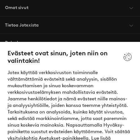
Omat sivut
Tietoa Jotexista
Palvelumme
Evästeet ovat sinun, joten niin on
valintakin!
Ehdot
Jotex käyttää verkkosivuston toiminnalle
Ystävät
välttämättömiä evästeitä sekä analyysin, sisällön
mukauttamisen ja sinua koskevamman
verkkosivustoelämyksen mahdollistavia evästeitä.
Jaamme henkilötiedot ja nämä evästeet niille mainos-
Turvalliset maksut – maksa nyt tai erissä
ja analyysiyhtiöille, joiden kanssa teemme yhteistyötä.
Tarkoituksena on analysoida, kuinka käytät sivustoa,
Haluatko tietää
lisää maksuvaihtoehdoistamme
?
sekä edistää markkinointiamme, jotta saat paremmin
elpy
sinua koskevia mainoksia. Napsauttamalla Hyväksy-
painiketta suostut evästeiden käyttöömme. Voit säätää
yksityiskohtia Asetukset-painikkeella.
Lue lisää