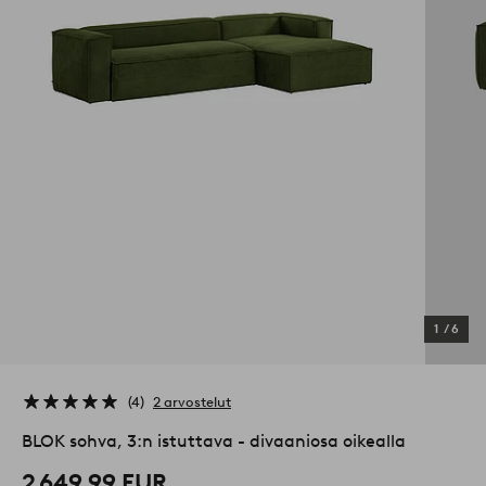
1
/
6
4
2 arvostelut
BLOK sohva, 3:n istuttava - divaaniosa oikealla
2 649,99 EUR