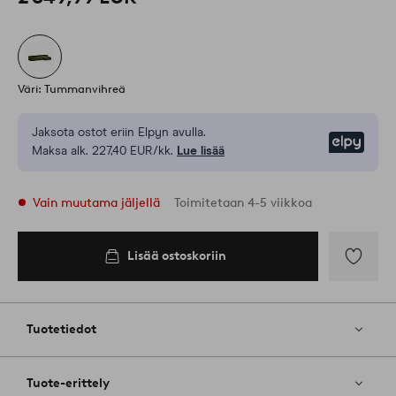
Väri: Tummanvihreä
Jaksota ostot eriin Elpyn avulla.
Elpy
Maksa alk. 227,40 EUR/kk.
Lue lisää
Vain muutama jäljellä
Toimitetaan 4-5 viikkoa
Lisää ostoskoriin
Lisää
ostoskoriin
Lisää
suosikkeih
Tuotetiedot
Tuote-erittely