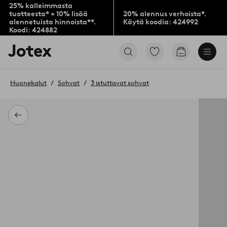
25% kalleimmasta
tuotteesta* + 10% lisää
20% alennus verhoista*.
alennetuista hinnoista**.
Käytä koodia: 424992
Koodi: 424882
Jotex-
Siirry
Siirry
logo
merkittyihin
ostoskoriin
–
suosikkituotteisiin
siirry
Huonekalut
Sohvat
3 istuttavat sohvat
aloitussivulle
Takaisin