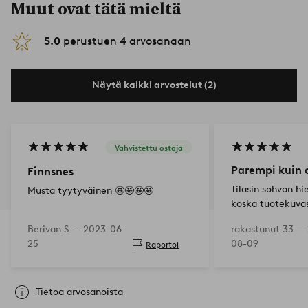
Muut ovat tätä mieltä
5.0
perustuen
4
arvosanaan
Näytä kaikki arvostelut (2)
Vahvistettu ostaja
Parempi kuin 
Finnsnes
Tilasin sohvan 
Musta tyytyväinen 🤩🤩🤩🤩
koska tuotekuvas
ruskealta (malli
Berivan S —
2023-06-
rakastunut 33 —
sohva on oikean 
25
08-09
Raportoi
pieneltä. Kuiten
avatessa sävy o
Tietoa arvosanoista