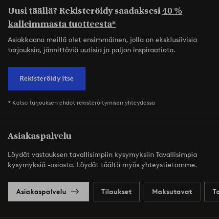
Uusi täällä? Rekisteröidy saadaksesi
40 %
kalleimmasta tuotteesta*
Asiakkaana meillä olet ensimmäinen, jolla on eksklusiivisia
tarjouksia, jännittäviä uutisia ja paljon inspiraatiota.
Rekisteröidy itse
* Katso tarjouksen ehdot rekisteröitymisen yhteydessä
Asiakaspalvelu
Löydät vastauksen tavallisimpiin kysymyksiin Tavallisimpia
kysymyksiä -osiosta. Löydät täältä myös yhteystietomme.
Asiakaspalvelu
Tilaukset
Maksutavat
T