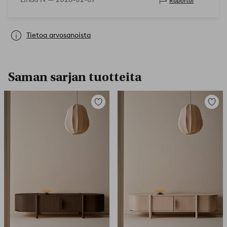
Raportoi
Tietoa arvosanoista
Saman sarjan tuotteita
Lisää
Lisää
suosikkeihin
suosikk