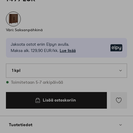
Väri: Saksanpähkinä
Jaksota ostot eriin Elpyn avulla.
Elpy
Maksa alk. 129,90 EUR/kk.
Lue lisää
1 kpl
Varastossa
Toimitetaan 5-7 arkipäivää
Lisää ostoskoriin
Lisää
suosikkeih
Tuotetiedot