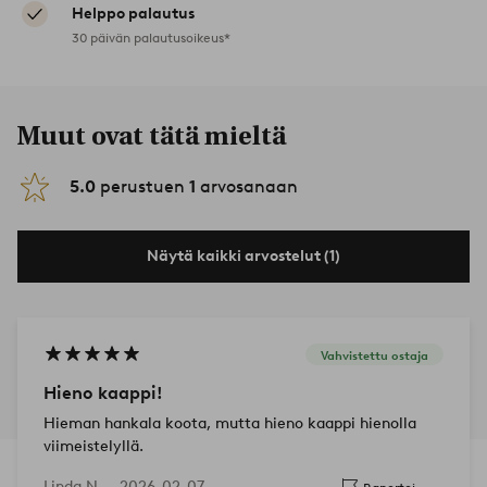
Helppo palautus
30 päivän palautusoikeus*
Muut ovat tätä mieltä
5.0
perustuen
1
arvosanaan
Näytä kaikki arvostelut (1)
Vahvistettu ostaja
Hieno kaappi!
Hieman hankala koota, mutta hieno kaappi hienolla
viimeistelyllä.
Linda N —
2026-02-07