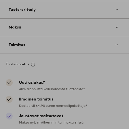
Tuote-erittely
Maksu
Toimitus
Tuoteilmoitus
Uusi asiakas?
40% alennusta kalleimmasta tuotteesta*
Ilmainen toimitus
Koskee yli 64,90 euron normaalipaketteja*
Joustavat maksutavat
Maksa nyt, myöhemmin tai maksa erissä