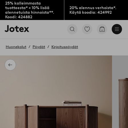
25% kalleimmasta
tuotteesta* + 10% lisää
20% alennus verhoista*.
alennetuista hinnoista**.
Käytä koodia: 424992
Koodi: 424882
Jotex-
Siirry
Siirry
logo
merkittyihin
ostoskoriin
–
suosikkituotteisiin
siirry
Huonekalut
Pöydät
Kirjoituspöydät
aloitussivulle
Takaisin