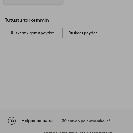
Tutustu tarkemmin
Ruskeat kirjoituspöydät
Ruskeat pöydät
Helppo palautus
30 päivän palautusoikeus*
Saat pakettisi tavallista nopeammalla