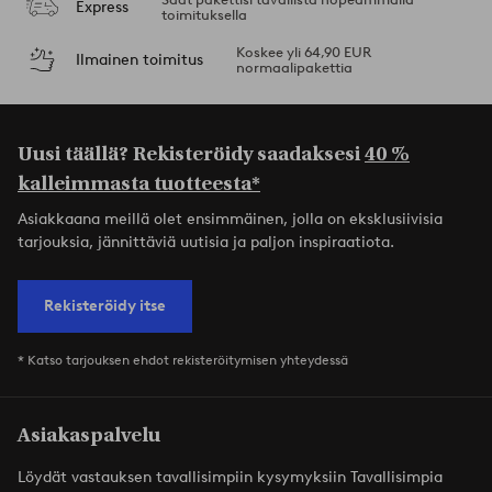
Express
toimituksella
Koskee yli 64,90 EUR
Ilmainen toimitus
normaalipakettia
Uusi täällä? Rekisteröidy saadaksesi
40 %
kalleimmasta tuotteesta*
Asiakkaana meillä olet ensimmäinen, jolla on eksklusiivisia
tarjouksia, jännittäviä uutisia ja paljon inspiraatiota.
Rekisteröidy itse
* Katso tarjouksen ehdot rekisteröitymisen yhteydessä
Asiakaspalvelu
Löydät vastauksen tavallisimpiin kysymyksiin Tavallisimpia