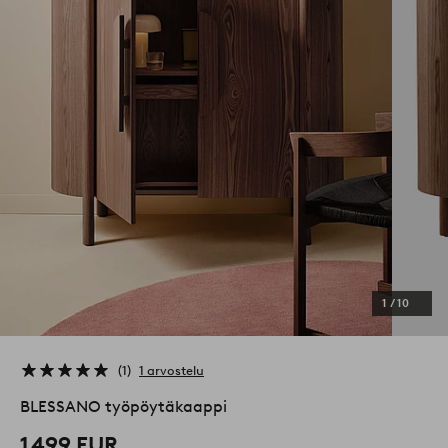
1
/
10
1
1 arvostelu
BLESSANO työpöytäkaappi
1 499 EUR