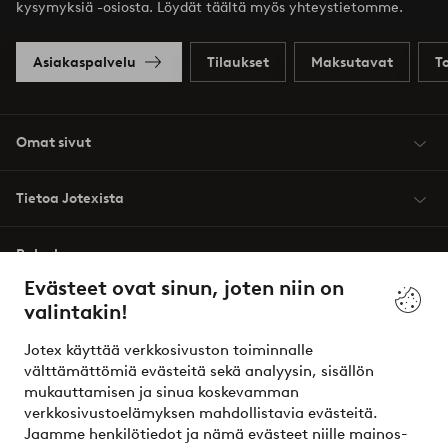
kysymyksiä -osiosta. Löydät täältä myös yhteystietomme.
Asiakaspalvelu
Tilaukset
Maksutavat
T
Omat sivut
Tietoa Jotexista
Palvelumme
Evästeet ovat sinun, joten niin on
valintakin!
Ehdot
Jotex käyttää verkkosivuston toiminnalle
Ystävät
välttämättömiä evästeitä sekä analyysin, sisällön
mukauttamisen ja sinua koskevamman
verkkosivustoelämyksen mahdollistavia evästeitä.
Jaamme henkilötiedot ja nämä evästeet niille mainos-