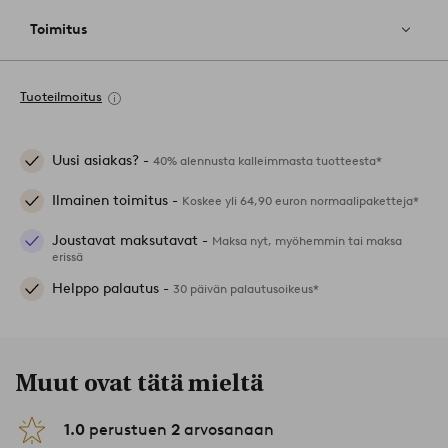
Toimitus
Tuoteilmoitus
Uusi asiakas? -
40% alennusta kalleimmasta tuotteesta*
Ilmainen toimitus -
Koskee yli 64,90 euron normaalipaketteja*
Joustavat maksutavat -
Maksa nyt, myöhemmin tai maksa
erissä
Helppo palautus -
30 päivän palautusoikeus*
Muut ovat tätä mieltä
1.0
perustuen
2
arvosanaan