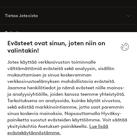
Tietoa Jotexista
Palvelumme
Evästeet ovat sinun, joten niin on
valintakin!
Ehdot
Jotex käyttää verkkosivuston toiminnalle
Ystävät
välttämättömiä evästeitä sekä analyysin, sisällön
mukauttamisen ja sinua koskevamman
verkkosivustoelämyksen mahdollistavia evästeitä.
Jaamme henkilötiedot ja nämä evästeet niille mainos-
Turvalliset maksut – maksa nyt tai erissä
ja analyysiyhtiöille, joiden kanssa teemme yhteistyötä.
Tarkoituksena on analysoida, kuinka käytät sivustoa,
Haluatko tietää
lisää maksuvaihtoehdoistamme
?
sekä edistää markkinointiamme, jotta saat paremmin
elpy
sinua koskevia mainoksia. Napsauttamalla Hyväksy-
painiketta suostut evästeiden käyttöömme. Voit säätää
yksityiskohtia Asetukset-painikkeella.
Lue lisää
evästekäytännöstämme.