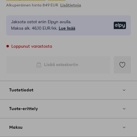
Alkuperäinen hinta
849 EUR
Lisätietoja
Jaksota ostot eriin Elpyn avulla.
Elpy
Maksa alk. 46,10 EUR/kk.
Lue lisää
Loppunut varastosta
Lisää ostoskoriin
Lisää
suosikkeih
Tuotetiedot
Tuote-erittely
Maksu