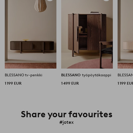
suosikkeihin
suosikkeihin
BLESSANO tv-penkki
BLESSANO
työpöytäkaappi
BLESSAN
1 199 EUR
1 499 EUR
1 199 EU
Share your favourites
#jotex