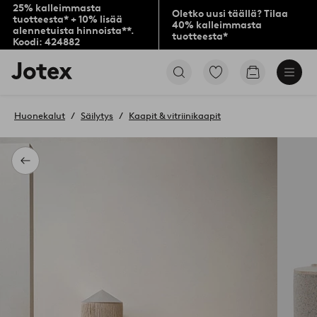
25% kalleimmasta
Oletko uusi täällä? Tilaa
tuotteesta* + 10% lisää
40% kalleimmasta
alennetuista hinnoista**.
tuotteesta*
Koodi: 424882
Jotex-
Siirry
Siirry
logo
merkittyihin
ostoskoriin
–
suosikkituotteisiin
siirry
Huonekalut
Säilytys
Kaapit & vitriinikaapit
aloitussivulle
Takaisin