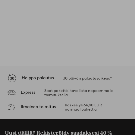
Helppo palautus
30 päivän palautusoikeus*
Saat pakettisi tavallista nopeammalla
Express
toimituksella
Koskee yli 64,90 EUR
Ilmainen toimitus
normaalipakettia
Uusi täällä? Rekisteröidy saadaksesi
40 %