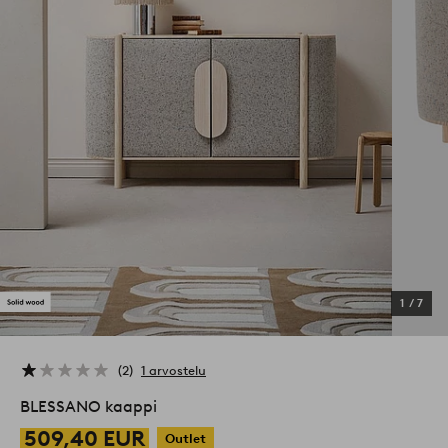
1
/
7
2
1 arvostelu
BLESSANO kaappi
509,40 EUR
Outlet