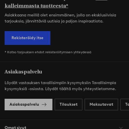
kalleimmasta tuotteesta*
Asiakkaana meillä olet ensimmäinen, jolla on eksklusiivisia
tarjouksia, jännittäviä uutisia ja paljon inspiraatiota.
Rekisteröidy itse
* Katso tarjouksen ehdot rekisteröitymisen yhteydessä
Asiakaspalvelu
Löydät vastauksen tavallisimpiin kysymyksiin Tavallisimpia
kysymyksiä -osiosta. Löydät täältä myös yhteystietomme.
Asiakaspalvelu
Tilaukset
Maksutavat
T
Omat sivut