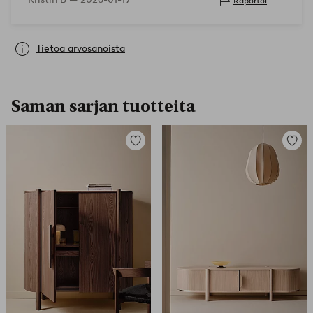
Raportoi
nopeasti halkeamia kokoamisen aik…
Tietoa arvosanoista
Saman sarjan tuotteita
Lisää
Lisää
suosikkeihin
suosikk