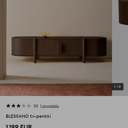
1
/
8
2
1 arvostelu
BLESSANO tv-penkki
1 199 EUR