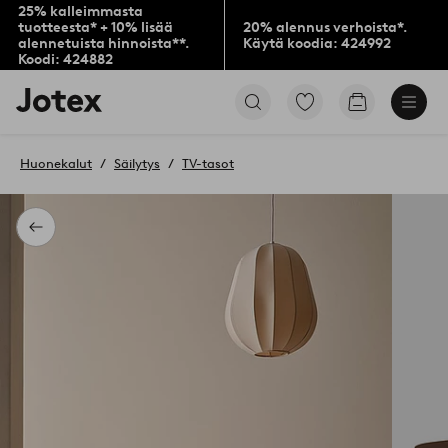
25% kalleimmasta
tuotteesta* + 10% lisää
20% alennus verhoista*.
alennetuista hinnoista**.
Käytä koodia: 424992
Koodi: 424882
Jotex-
Siirry
Siirry
logo
merkittyihin
ostoskoriin
–
suosikkituotteisiin
siirry
Huonekalut
Säilytys
TV-tasot
aloitussivulle
Takaisin