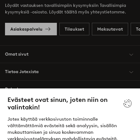
Löydät vastauksen tavallisimpiin kysymyksiin Tavallisimpia
kysymyksiä -osiosta. Löydät täältä myös yhteystietomme.
Asiakaspalvelu
Tilaukset
Maksutavat
T
Omat sivut
Tietoa Jotexista
Palvelumme
Evästeet ovat sinun, joten niin on
valintakin!
Ehdot
Jotex käyttää verkkosivuston toiminnalle
Ystävät
välttämättömiä evästeitä sekä analyysin, sisällön
mukauttamisen ja sinua koskevamman
verkkosivustoelämyksen mahdollistavia evästeitä.