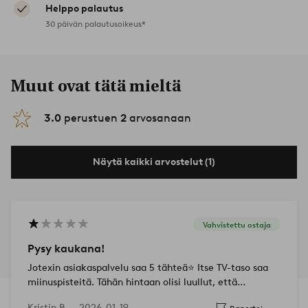
Helppo palautus
30 päivän palautusoikeus*
Muut ovat tätä mieltä
3.0
perustuen
2
arvosanaan
Näytä kaikki arvostelut (1)
Vahvistettu ostaja
Pysy kaukana!
Jotexin asiakaspalvelu saa 5 tähteä⭐️ Itse TV-taso saa
miinuspisteitä. Tähän hintaan olisi luullut, että
huonekalussa olisi laatua, mutta ei. Puuhun tuli
Kristin B —
2026-01-19