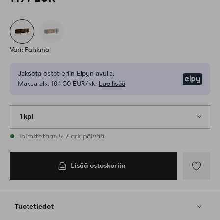
Väri: Pähkinä
Jaksota ostot eriin Elpyn avulla.
Elpy
Maksa alk. 104,50 EUR/kk.
Lue lisää
1 kpl
Varastossa
Toimitetaan 5-7 arkipäivää
Lisää ostoskoriin
Lisää
suosikkeih
Tuotetiedot