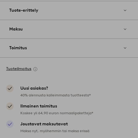
Tuote-erittely
Maksu
Toimitus
Tuoteilmoitus
Uusi asiakas?
40% alennusta kalleimmasta tuotteesta*
Ilmainen toimitus
Koskee yli 64,90 euron normaalipaketteja*
Joustavat maksutavat
Maksa nyt, myöhemmin tai maksa erissä