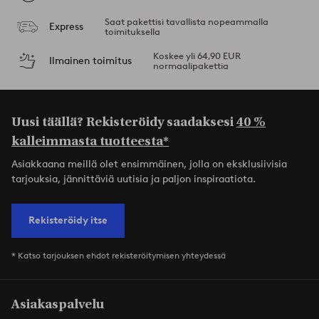
Saat pakettisi tavallista nopeammalla
Express
toimituksella
Koskee yli 64,90 EUR
Ilmainen toimitus
normaalipakettia
Uusi täällä? Rekisteröidy saadaksesi
40 %
kalleimmasta tuotteesta*
Asiakkaana meillä olet ensimmäinen, jolla on eksklusiivisia
tarjouksia, jännittäviä uutisia ja paljon inspiraatiota.
Rekisteröidy itse
* Katso tarjouksen ehdot rekisteröitymisen yhteydessä
Asiakaspalvelu