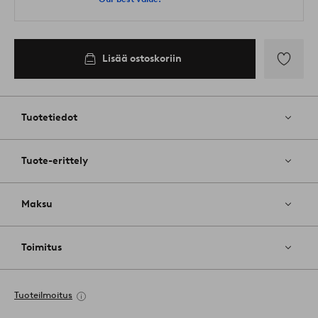
Lisää ostoskoriin
Lisää
suosikkeih
Tuotetiedot
Tuote-erittely
Maksu
Toimitus
Tuoteilmoitus