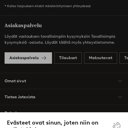
* Katso tarjouksen ehdot rekisteröitymisen yhteydessä
Asiakaspalvelu
Löydät vastauksen tavallisimpiin kysymyksiin Tavallisimpia
kysymyksiä -osiosta. Löydät täältä myös yhteystietomme.
Asiakaspalvelu
Tilaukset
Maksutavat
T
Omat sivut
Tietoa Jotexista
Palvelumme
Evästeet ovat sinun, joten niin on