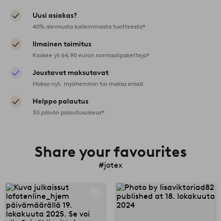
Uusi asiakas?
40% alennusta kalleimmasta tuotteesta*
Ilmainen toimitus
Koskee yli 64,90 euron normaalipaketteja*
Joustavat maksutavat
Maksa nyt, myöhemmin tai maksa erissä
Helppo palautus
30 päivän palautusoikeus*
Share your favourites
#jotex