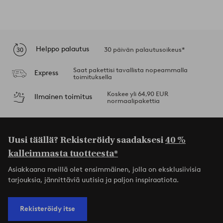
Helppo palautus
30 päivän palautusoikeus*
Saat pakettisi tavallista nopeammalla
Express
toimituksella
Koskee yli 64,90 EUR
Ilmainen toimitus
normaalipakettia
Uusi täällä? Rekisteröidy saadaksesi
40 %
kalleimmasta tuotteesta*
Asiakkaana meillä olet ensimmäinen, jolla on eksklusiivisia
tarjouksia, jännittäviä uutisia ja paljon inspiraatiota.
Rekisteröidy itse