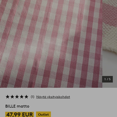
1
/
5
1
Näytä yksityiskohdat
BILLE matto
47,99 EUR
Outlet