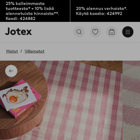
25% kalleimmasta
tuotteesta* + 10% lisää
20% alennus verhoista*.
alennetuista hinnoista**.
Käytä koodia: 424992
Koodi: 424882
Jotex-
Siirry
Siirry
logo
merkittyihin
ostoskoriin
–
suosikkituotteisiin
siirry
Matot
Villamatot
aloitussivulle
Takaisin