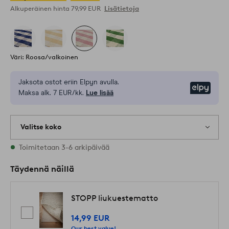
Alkuperäinen hinta
79,99 EUR
Lisätietoja
Väri: Roosa/valkoinen
Jaksota ostot eriin Elpyn avulla.
Elpy
Maksa alk. 7 EUR/kk.
Lue lisää
Valitse koko
Varastossa on kaikkia kokoja
Toimitetaan 3-6 arkipäivää
Täydennä näillä
STOPP liukuestematto
14,99 EUR
Our best value!