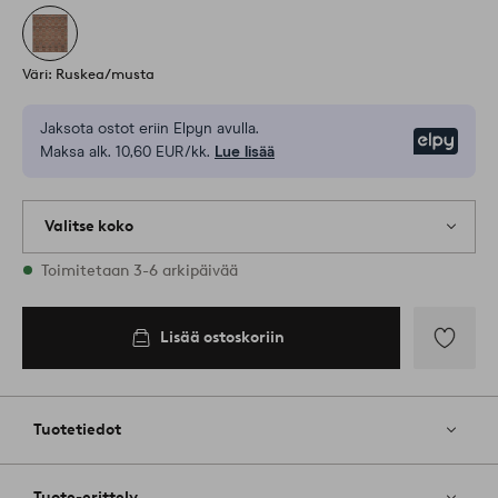
Väri: Ruskea/musta
Jaksota ostot eriin Elpyn avulla.
Elpy
Maksa alk. 10,60 EUR/kk.
Lue lisää
Valitse koko
Varastossa on kaikkia kokoja
Toimitetaan 3-6 arkipäivää
80X250
Lisää ostoskoriin
Lisää
ostoskoriin
Lisää
suosikkeih
Tuotetiedot
Tuote-erittely