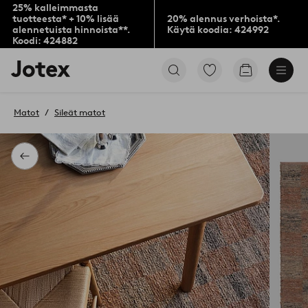
25% kalleimmasta
tuotteesta* + 10% lisää
20% alennus verhoista*.
alennetuista hinnoista**.
Käytä koodia: 424992
Koodi: 424882
Jotex-
Siirry
Siirry
logo
merkittyihin
ostoskoriin
–
suosikkituotteisiin
siirry
Matot
Sileät matot
aloitussivulle
Takaisin