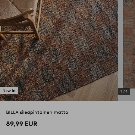
New in
1
/
4
BILLA sileäpintainen matto
89,99 EUR