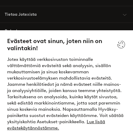
Tietoa Jotexista
Palvelumme
Evästeet ovat sinun, joten niin on
valintakin!
Ehdot
Jotex käyttää verkkosivuston toiminnalle
Ystävät
välttämättömiä evästeitä sekä analyysin, sisällön
mukauttamisen ja sinua koskevamman
verkkosivustoelämyksen mahdollistavia evästeitä.
Jaamme henkilötiedot ja nämä evästeet niille mainos-
Turvalliset maksut – maksa nyt tai erissä
ja analyysiyhtiöille, joiden kanssa teemme yhteistyötä.
Tarkoituksena on analysoida, kuinka käytät sivustoa,
Haluatko tietää
lisää maksuvaihtoehdoistamme
?
sekä edistää markkinointiamme, jotta saat paremmin
elpy
sinua koskevia mainoksia. Napsauttamalla Hyväksy-
painiketta suostut evästeiden käyttöömme. Voit säätää
yksityiskohtia Asetukset-painikkeella.
Lue lisää
evästekäytännöstämme.