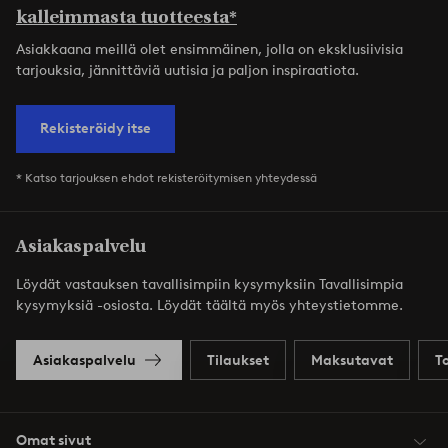
kalleimmasta tuotteesta*
Asiakkaana meillä olet ensimmäinen, jolla on eksklusiivisia
tarjouksia, jännittäviä uutisia ja paljon inspiraatiota.
Rekisteröidy itse
* Katso tarjouksen ehdot rekisteröitymisen yhteydessä
Asiakaspalvelu
Löydät vastauksen tavallisimpiin kysymyksiin Tavallisimpia
kysymyksiä -osiosta. Löydät täältä myös yhteystietomme.
Asiakaspalvelu
Tilaukset
Maksutavat
T
Omat sivut