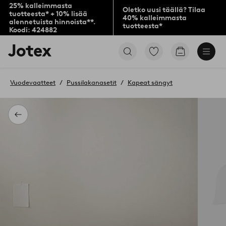
25% kalleimmasta
Oletko uusi täällä? Tilaa
tuotteesta* + 10% lisää
40% kalleimmasta
alennetuista hinnoista**.
tuotteesta*
Koodi: 424882
Jotex-
Siirry
Siirry
logo
merkittyihin
ostoskoriin
–
suosikkituotteisiin
siirry
Vuodevaatteet
Pussilakanasetit
Kapeat sängyt
aloitussivulle
Takaisin