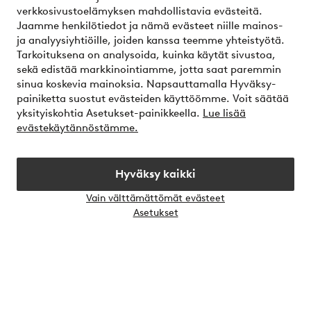
verkkosivustoelämyksen mahdollistavia evästeitä.
Asiakaspalvelu
Jaamme henkilötiedot ja nämä evästeet niille mainos-
ja analyysiyhtiöille, joiden kanssa teemme yhteistyötä.
Löydät vastauksen tavallisimpiin kysymyksiin Tavallisimpia
Tarkoituksena on analysoida, kuinka käytät sivustoa,
kysymyksiä -osiosta. Löydät täältä myös yhteystietomme.
sekä edistää markkinointiamme, jotta saat paremmin
sinua koskevia mainoksia. Napsauttamalla Hyväksy-
painiketta suostut evästeiden käyttöömme. Voit säätää
Asiakaspalvelu
Tilaukset
Maksutavat
T
yksityiskohtia Asetukset-painikkeella.
Lue lisää
evästekäytännöstämme.
Omat sivut
Hyväksy kaikki
Vain välttämättömät evästeet
Tietoa Jotexista
Avaa
Asetukset
chat-
laati
Palvelumme
Ehdot