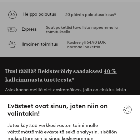
Helppo palautus
30 päivän palautusoikeus*
Saat pakettisi tavallista nopeammalla
Express
toimituksella
Koskee yli 64,90 EUR
Ilmainen toimitus
normaalipakettia
Uusi täällä? Rekisteröidy saadaksesi
40 %
kalleimmasta tuotteesta*
Asiakkaana meillä olet ensimmäinen, jolla on eksklusiivisia
tarjouksia, jännittäviä uutisia ja paljon inspiraatiota.
Evästeet ovat sinun, joten niin on
valintakin!
Rekisteröidy itse
Jotex käyttää verkkosivuston toiminnalle
* Katso tarjouksen ehdot rekisteröitymisen yhteydessä
välttämättömiä evästeitä sekä analyysin, sisällön
mukauttamisen ja sinua koskevamman