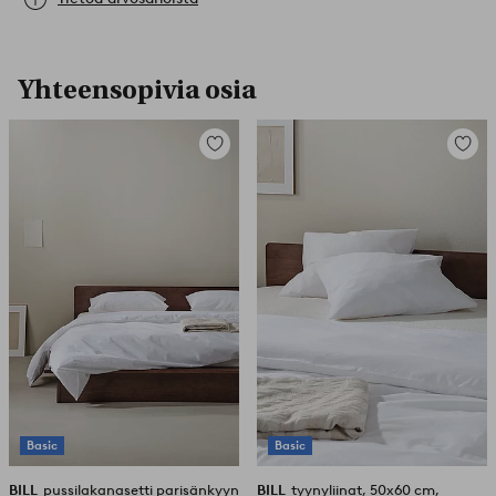
Yhteensopivia osia
Lisää
Lisää
suosikkeihin
suosikk
Basic
Basic
BILL
pussilakanasetti parisänkyyn
BILL
tyynyliinat, 50x60 cm,