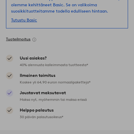
olemme kehittäneet Basic. Se on valikoima
suosikkituotteitamme todella edulliseen hintaan.
Tutustu Basic
Tuoteilmoitus
Uusi asiakas?
40% alennusta kalleimmasta tuotteesta*
Ilmainen toimitus
Koskee yli 64,90 euron normaalipaketteja*
Joustavat maksutavat
Maksa nyt, myöhemmin tai maksa erissä
Helppo palautus
30 päivän palautusoikeus*