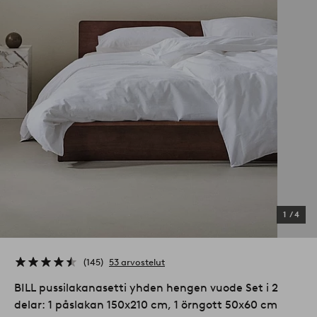
1
/
4
145
53 arvostelut
BILL pussilakanasetti yhden hengen vuode Set i 2
delar: 1 påslakan 150x210 cm, 1 örngott 50x60 cm