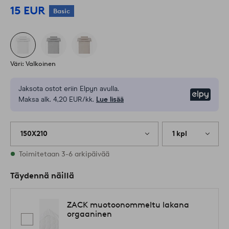
15 EUR
Basic
Väri: Valkoinen
Jaksota ostot eriin Elpyn avulla.
Elpy
Maksa alk. 4,20 EUR/kk.
Lue lisää
150X210
1 kpl
Varastossa
Toimitetaan 3-6 arkipäivää
Täydennä näillä
ZACK muotoonommeltu lakana
orgaaninen