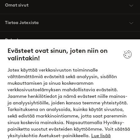
Omat sivut
Tietoa Jotexista
Palvelumme
Evästeet ovat sinun, joten niin on
valintakin!
Ehdot
Jotex käyttää verkkosivuston toiminnalle
Ystävät
välttämättömiä evästeitä sekä analyysin, sisällön
mukauttamisen ja sinua koskevamman
verkkosivustoelämyksen mahdollistavia evästeitä.
Jaamme henkilötiedot ja nämä evästeet niille mainos-
Turvalliset maksut – maksa nyt tai erissä
ja analyysiyhtiöille, joiden kanssa teemme yhteistyötä.
Tarkoituksena on analysoida, kuinka käytät sivustoa,
Haluatko tietää
lisää maksuvaihtoehdoistamme
?
sekä edistää markkinointiamme, jotta saat paremmin
elpy
sinua koskevia mainoksia. Napsauttamalla Hyväksy-
painiketta suostut evästeiden käyttöömme. Voit säätää
yksityiskohtia Asetukset-painikkeella.
Lue lisää