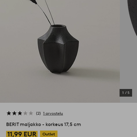
1
/
5
2
1 arvostelu
BERIT maljakko - korkeus 17,5 cm
11,99 EUR
Outlet