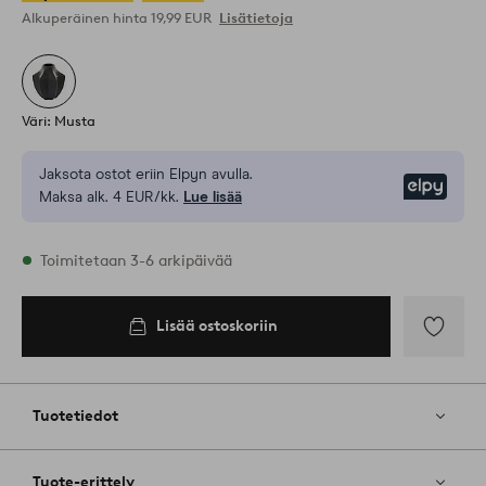
Alkuperäinen hinta
19,99 EUR
Lisätietoja
Väri: Musta
Jaksota ostot eriin Elpyn avulla.
Elpy
Maksa alk. 4 EUR/kk.
Lue lisää
Varastossa
Toimitetaan 3-6 arkipäivää
Lisää ostoskoriin
Lisää
ostoskoriin
Lisää
suosikkeih
Tuotetiedot
Tuote-erittely