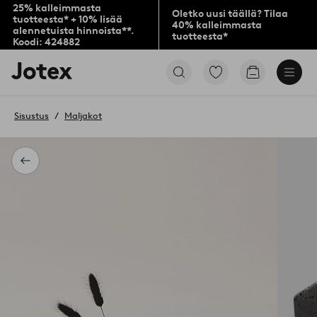
25% kalleimmasta
Oletko uusi täällä? Tilaa
tuotteesta* + 10% lisää
40% kalleimmasta
alennetuista hinnoista**.
tuotteesta*
Koodi: 424882
Jotex-
Siirry
Siirry
logo
merkittyihin
ostoskoriin
–
suosikkituotteisiin
siirry
Sisustus
Maljakot
aloitussivulle
Takaisin