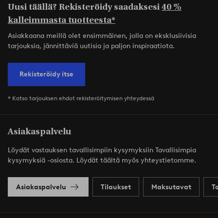
Uusi täällä? Rekisteröidy saadaksesi
40 %
kalleimmasta tuotteesta*
Asiakkaana meillä olet ensimmäinen, jolla on eksklusiivisia
tarjouksia, jännittäviä uutisia ja paljon inspiraatiota.
Rekisteröidy itse
* Katso tarjouksen ehdot rekisteröitymisen yhteydessä
Asiakaspalvelu
Löydät vastauksen tavallisimpiin kysymyksiin Tavallisimpia
kysymyksiä -osiosta. Löydät täältä myös yhteystietomme.
Asiakaspalvelu
Tilaukset
Maksutavat
T