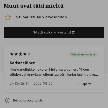
Muut ovat tätä mieltä
3.0
perustuen
2
arvosanaan
Näytä kaikki arvostelut (1)
Vahvistettu ostaja
Koristeellinen
Hieno maljakko, joka on hintansa arvoinen. Yhden
tähden vähennyksen aiheuttaa väri, jonka luulin olevan
täysin musta. Mutta siinä on jotain harmaata.
Liv Kristin H —
2025-04-06
Raportoi
Tietoa arvosanoista