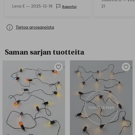
Lena E —
2025-12-18
21
Raportoi
Tietoa arvosanoista
Saman sarjan tuotteita
Lisää
Lisää
suosikkeihin
suosikk
TULOSSA PIAN