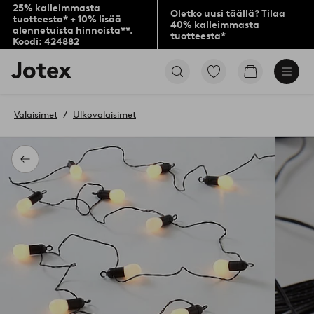
25% kalleimmasta
Oletko uusi täällä? Tilaa
tuotteesta* + 10% lisää
40% kalleimmasta
alennetuista hinnoista**.
tuotteesta*
Koodi: 424882
Jotex-
Siirry
Siirry
logo
merkittyihin
ostoskoriin
–
suosikkituotteisiin
siirry
Valaisimet
Ulkovalaisimet
aloitussivulle
Takaisin