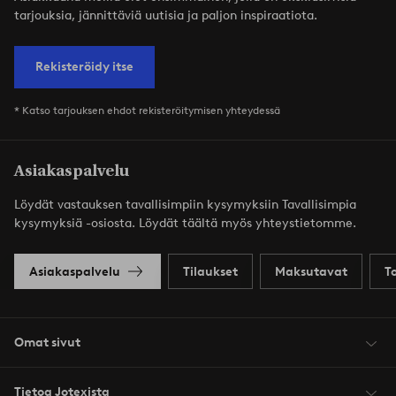
tarjouksia, jännittäviä uutisia ja paljon inspiraatiota.
Rekisteröidy itse
* Katso tarjouksen ehdot rekisteröitymisen yhteydessä
Asiakaspalvelu
Löydät vastauksen tavallisimpiin kysymyksiin Tavallisimpia
kysymyksiä -osiosta. Löydät täältä myös yhteystietomme.
Asiakaspalvelu
Tilaukset
Maksutavat
T
Omat sivut
Tietoa Jotexista