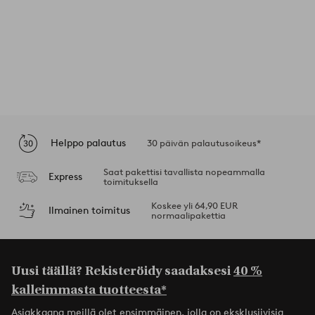
Helppo palautus
30 päivän palautusoikeus*
Saat pakettisi tavallista nopeammalla
Express
toimituksella
Koskee yli 64,90 EUR
Ilmainen toimitus
normaalipakettia
Uusi täällä? Rekisteröidy saadaksesi
40 %
kalleimmasta tuotteesta*
Asiakkaana meillä olet ensimmäinen, jolla on eksklusiivisia