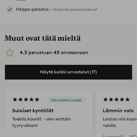
Helppo palautus -
30 päivän palautusoikeus*
Muut ovat tätä mieltä
4.3
perustuen
43
arvosanaan
Näytä kaikki arvostelut (17)
Vahvistettu ostaja
Suloiset kynttilät
Lämmin valo
Todella kauniit - olen erittäin
Loistaa niin kaun
tyytyväinen!
valolla
Susanna B —
202