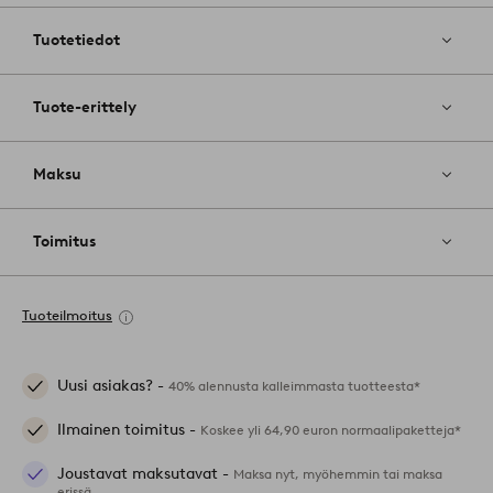
suosikkeihin
Tuotetiedot
Tuote-erittely
Maksu
Toimitus
Tuoteilmoitus
Uusi asiakas? -
40% alennusta kalleimmasta tuotteesta*
Ilmainen toimitus -
Koskee yli 64,90 euron normaalipaketteja*
Joustavat maksutavat -
Maksa nyt, myöhemmin tai maksa
erissä