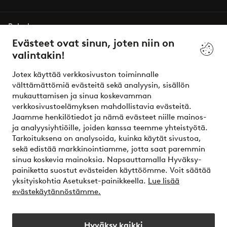
Palvelumme
Evästeet ovat sinun, joten niin on
valintakin!
Ehdot
Jotex käyttää verkkosivuston toiminnalle
Ystävät
välttämättömiä evästeitä sekä analyysin, sisällön
mukauttamisen ja sinua koskevamman
verkkosivustoelämyksen mahdollistavia evästeitä.
Jaamme henkilötiedot ja nämä evästeet niille mainos-
Turvalliset maksut – maksa nyt tai erissä
ja analyysiyhtiöille, joiden kanssa teemme yhteistyötä.
Tarkoituksena on analysoida, kuinka käytät sivustoa,
Haluatko tietää
lisää maksuvaihtoehdoistamme
?
sekä edistää markkinointiamme, jotta saat paremmin
elpy
sinua koskevia mainoksia. Napsauttamalla Hyväksy-
painiketta suostut evästeiden käyttöömme. Voit säätää
yksityiskohtia Asetukset-painikkeella.
Lue lisää
evästekäytännöstämme.
Suomi - Valitse maa
Hyväksy kaikki