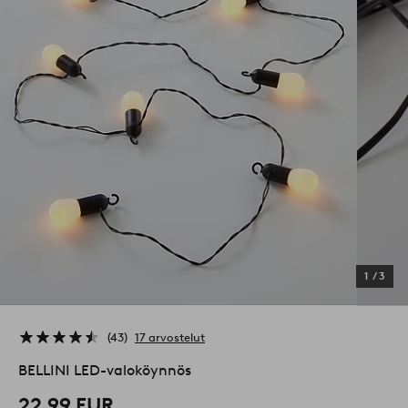
1
/
3
43
17 arvostelut
BELLINI LED-valoköynnös
22,99 EUR