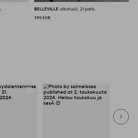
k.
BELLEVILLE
ulkotuoli, 2/pakk.
B
399 EUR
5