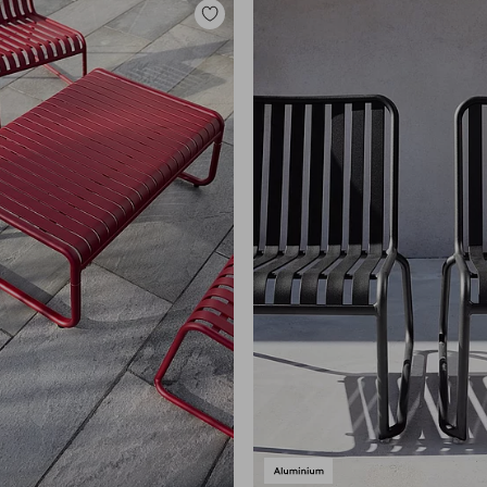
Lisää
suosikkeihin