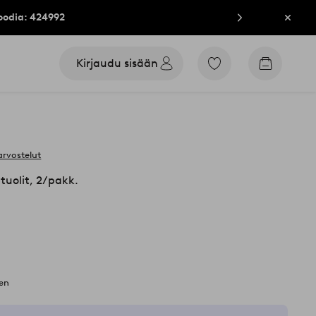
oodia: 424992
Sulje
Kirjaudu sisään
Siirry
Siirry
merkittyihin
ostoskori
suosikkituotteisiin
arvostelut
tuolit, 2/pakk.
nen