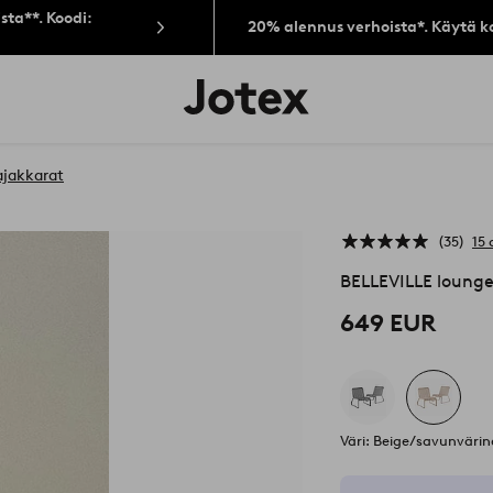
sta**. Koodi:
20% alennus verhoista*. Käytä k
Jotex-
logo
–
siirry
aloitussivulle
ajakkarat
35
15 
BELLEVILLE lounge
649 EUR
Väri: Beige/savunväri