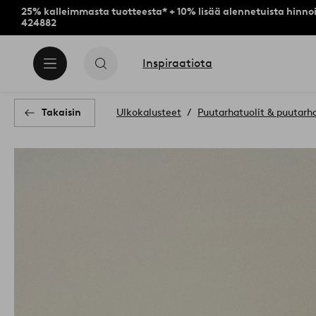
25% kalleimmasta tuotteesta* + 10% lisää alennetuista hinnoi
424882
Inspiraatiota
Takaisin
Ulkokalusteet
Puutarhatuolit & puutarh