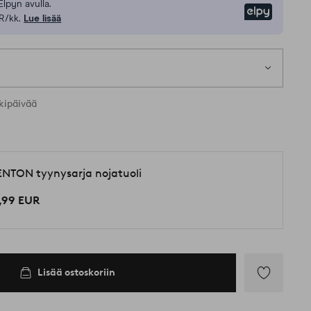
Elpyn avulla.
Elpy
R/kk.
Lue lisää
kipäivää
NTON tyynysarja nojatuoli
,99 EUR
Lisää ostoskoriin
Lisää
suosikkeihin