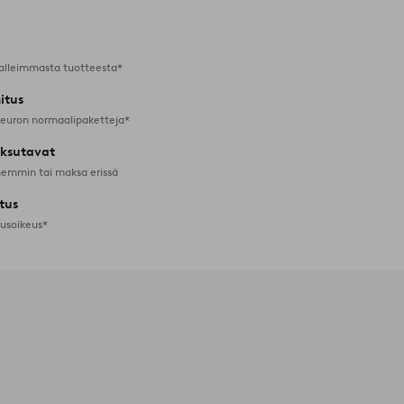
alleimmasta tuotteesta*
itus
 euron normaalipaketteja*
ksutavat
emmin tai maksa erissä
tus
tusoikeus*