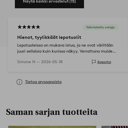
Näytä kaikki arvostelut (15)
Vahvistettu ostaja
Hienot, tyylikkäät lepotuolit
Lepotuoleissa on mukava istua, ja ne ovat väriltään
juuri sellaisia kuin kuvissa näkyy. Verrattuna muiden
valmistajien vastaaviin malleihin nämä ovat hieman
Simone N —
2026-05-18
Raportoi
pienempiä mito…
Tietoa arvosanoista
Saman sarjan tuotteita