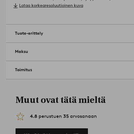
Enimmäiskuormitus: 150 kg.
Lataa korkearesoluutioinen kuva
Hoito-ohje: Pyyhitään kevyesti kostutetulla liinalla.
Muista säilyttää ulkokalusteet pakkaselta suojattuna kylmän
välttämiseksi.
Vinkki: BELLEVILLE-sarjaan kuuluu myös loungesohva ja sohvap
Tuote-erittely
tuotteita.
Tuotenumero: 1573655-05-0
Maksu
Toimitus
Muut ovat tätä mieltä
4.8
perustuen
35
arvosanaan