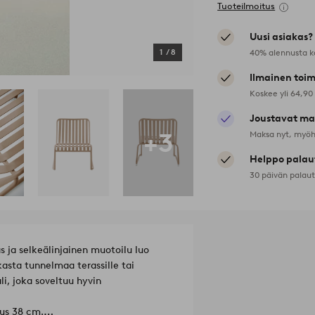
Tuoteilmoitus
Uusi asiakas?
40% alennusta k
1
/
8
Ilmainen toim
Koskee yli 64,90
Joustavat ma
+3
Maksa nyt, myöh
Helppo palau
30 päivän palau
s ja selkeälinjainen muotoilu luo
asta tunnelmaa terassille tai
i, joka soveltuu hyvin
eus 38 cm.