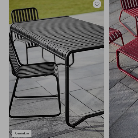
Lisää
suosikkeihin