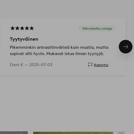
Vahvistettu ostaja
Tyytyväinen
Pikemminkin antrasiitinvärisiä kuin mustia, mutta
Seu
tuo
sopivat silti hyvin. Mukavat istua ilman tyynyjä.
Eleni K —
2025-07-03
Raportoi