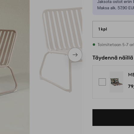
Jaksota ostot eriin 
Maksa alk. 57,90 EU
1 kpl
Varastossa
Toimitetaan 5-7 ar
Seuraava
Täydennä näillä
tuote
ME
79