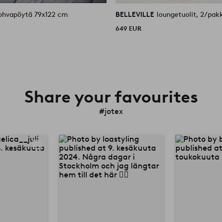
ohvapöytä 79x122 cm
BELLEVILLE
loungetuolit, 2/pak
649 EUR
Share your favourites
#jotex