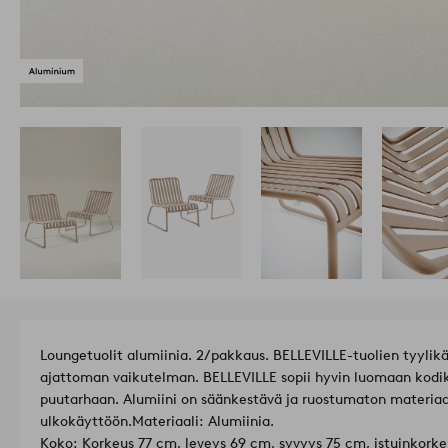
Loungetuolit alumiinia. 2/pakkaus. BELLEVILLE-tuolien tyylikä
ajattoman vaikutelman. BELLEVILLE sopii hyvin luomaan kodik
puutarhaan. Alumiini on säänkestävä ja ruostumaton materiaal
ulkokäyttöön.
Materiaali: Alumiinia.
Koko: Korkeus 77 cm, leveys 69 cm, syvyys 75 cm, istuinkork