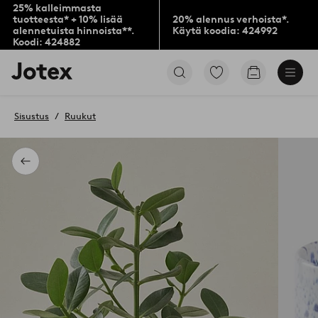
25% kalleimmasta
tuotteesta* + 10% lisää
20% alennus verhoista*.
alennetuista hinnoista**.
Käytä koodia: 424992
Koodi: 424882
Jotex-
Siirry
Siirry
logo
merkittyihin
ostoskoriin
–
suosikkituotteisiin
siirry
Sisustus
Ruukut
aloitussivulle
Takaisin