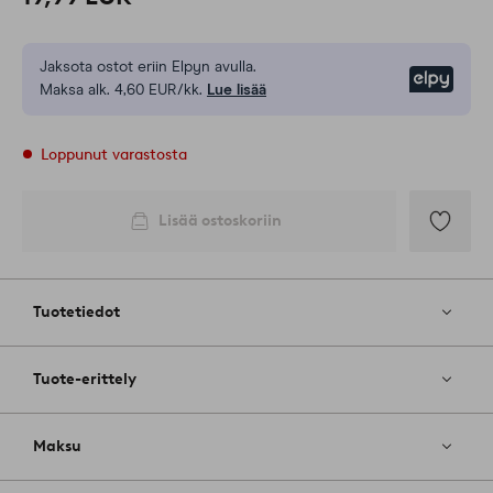
Jaksota ostot eriin Elpyn avulla.
Elpy
Maksa alk. 4,60 EUR/kk.
Lue lisää
Loppunut varastosta
Lisää ostoskoriin
Lisää
suosikkeih
Tuotetiedot
Tuote-erittely
Maksu