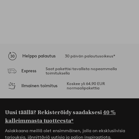
Helppo palautus
30 päivän palautusoikeus*
Saat pakettisi tavallista nopeammalla
Express
toimituksella
Koskee yli 64,90 EUR
Ilmainen toimitus
normaalipakettia
Uusi täällä? Rekisteröidy saadaksesi
40 %
kalleimmasta tuotteesta*
Asiakkaana meillä olet ensimmäinen, jolla on eksklusiivisia
tarjouksia, jännittäviä uutisia ja paljon inspiraatiota.