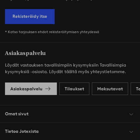
Rekisteröidy itse
* Katso tarjouksen ehdot rekisteröitymisen yhteydessä
Asiakaspalvelu
Löydät vastauksen tavallisimpiin kysymyksiin Tavallisimpia
kysymyksiä -osiosta. Löydät täältä myös yhteystietomme.
Asiakaspalvelu
Tilaukset
Maksutavat
T
Omat sivut
Tietoa Jotexista