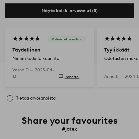
Näytä kaikki arvostelut (5)
Vahvistettu ostaja
Täydellinen
Tyylikkäät
Niiiiiin todella kauniita
Odotusten muka
Vesna D —
2025-04-
13
Anna B —
2024-0
Raportoi
Tietoa arvosanoista
Share your favourites
#jotex