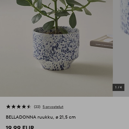
1
/
4
22
5 arvostelut
BELLADONNA ruukku, ø 21,5 cm
19,99 EUR