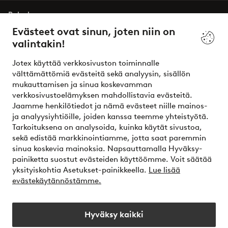
Palvelumme
Evästeet ovat sinun, joten niin on
valintakin!
Ehdot
Jotex käyttää verkkosivuston toiminnalle
Ystävät
välttämättömiä evästeitä sekä analyysin, sisällön
mukauttamisen ja sinua koskevamman
verkkosivustoelämyksen mahdollistavia evästeitä.
Jaamme henkilötiedot ja nämä evästeet niille mainos-
Turvalliset maksut – maksa nyt tai erissä
ja analyysiyhtiöille, joiden kanssa teemme yhteistyötä.
Tarkoituksena on analysoida, kuinka käytät sivustoa,
Haluatko tietää
lisää maksuvaihtoehdoistamme
?
sekä edistää markkinointiamme, jotta saat paremmin
elpy
sinua koskevia mainoksia. Napsauttamalla Hyväksy-
painiketta suostut evästeiden käyttöömme. Voit säätää
yksityiskohtia Asetukset-painikkeella.
Lue lisää
evästekäytännöstämme.
Suomi - Valitse maa
Hyväksy kaikki
Instagram
Facebook