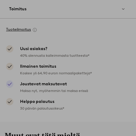
Toimitus
Tuoteilmoitus
Uusi asiakas?
40% alennusta kalleimmasta tuotteesta*
Ilmainen toimitus
Koskee yli 64,90 euron normaalipaketteja*
Joustavat maksutavat
Maksa nyt, myöhemmin tai maksa erissä
Helppo palautus
30 päivän palautusoikeus*
Muut ovat tätä mieltä