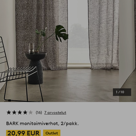
1
/
10
16
7 arvostelut
BARK monitoimiverhot, 2/pakk.
20,99 EUR
Outlet