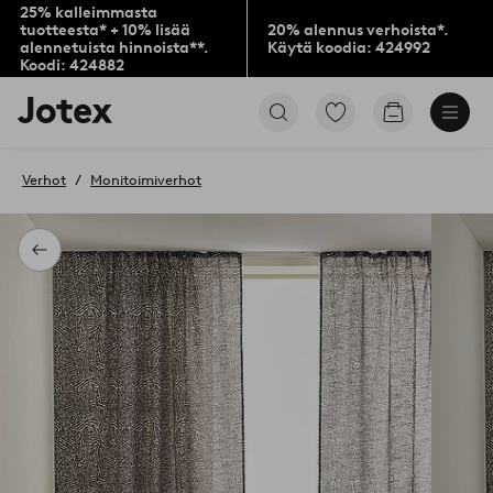
25% kalleimmasta
tuotteesta* + 10% lisää
20% alennus verhoista*.
alennetuista hinnoista**.
Käytä koodia: 424992
Koodi: 424882
Jotex-
Siirry
Siirry
logo
merkittyihin
ostoskoriin
–
suosikkituotteisiin
siirry
Verhot
Monitoimiverhot
aloitussivulle
Takaisin