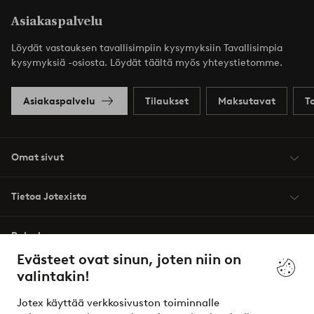
Asiakaspalvelu
Löydät vastauksen tavallisimpiin kysymyksiin Tavallisimpia
kysymyksiä -osiosta. Löydät täältä myös yhteystietomme.
Asiakaspalvelu
Tilaukset
Maksutavat
T
Omat sivut
Tietoa Jotexista
Palvelumme
Evästeet ovat sinun, joten niin on
valintakin!
Ehdot
Jotex käyttää verkkosivuston toiminnalle