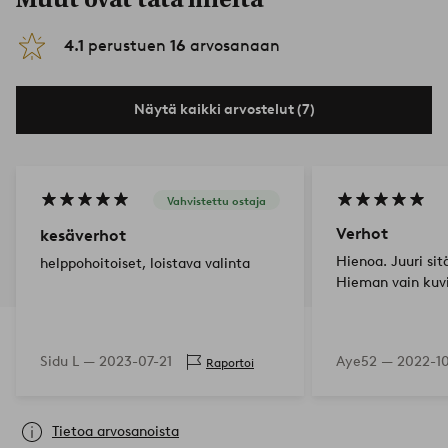
4.1
perustuen
16
arvosanaan
Näytä kaikki arvostelut (7)
Vahvistettu ostaja
Verhot
kesäverhot
Hienoa. Juuri sit
helppohoitoiset, loistava valinta
Hieman vain kuvi
Sidu L —
2023-07-21
Aye52 —
2022-1
Raportoi
Tietoa arvosanoista