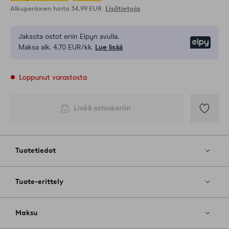
Alkuperäinen hinta
34,99 EUR
Lisätietoja
Jaksota ostot eriin Elpyn avulla.
Elpy
Maksa alk. 4,70 EUR/kk.
Lue lisää
Loppunut varastosta
Lisää ostoskoriin
Lisää
suosikkeih
Tuotetiedot
Tuote-erittely
Maksu