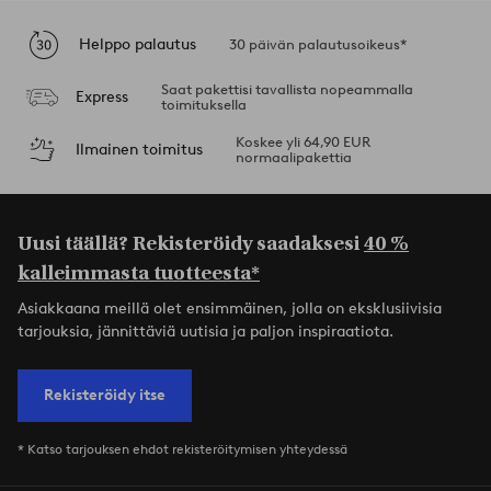
Helppo palautus
30 päivän palautusoikeus*
Saat pakettisi tavallista nopeammalla
Express
toimituksella
Koskee yli 64,90 EUR
Ilmainen toimitus
normaalipakettia
Uusi täällä? Rekisteröidy saadaksesi
40 %
kalleimmasta tuotteesta*
Asiakkaana meillä olet ensimmäinen, jolla on eksklusiivisia
tarjouksia, jännittäviä uutisia ja paljon inspiraatiota.
Rekisteröidy itse
* Katso tarjouksen ehdot rekisteröitymisen yhteydessä