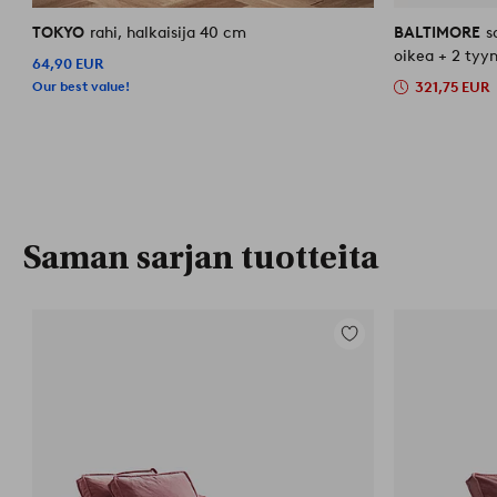
TOKYO
rahi, halkaisija 40 cm
BALTIMORE
s
oikea + 2 tyy
64,90 EUR
Our best value!
321,75 EUR
Saman sarjan tuotteita
Lisää
suosikkeihin