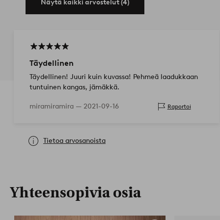
Näytä kaikki arvostelut (4)
Täydellinen
Täydellinen! Juuri kuin kuvassa! Pehmeä laadukkaan
tuntuinen kangas, jämäkkä.
miramiramira —
2021-09-16
Raportoi
Tietoa arvosanoista
Yhteensopivia osia