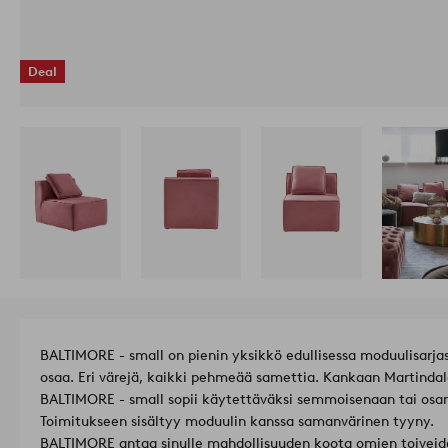
Deal
BALTIMORE - small on pienin yksikkö edullisessa moduulisarjas
osaa. Eri värejä, kaikki pehmeää samettia. Kankaan Martinda
BALTIMORE - small sopii käytettäväksi semmoisenaan tai osa
Toimitukseen sisältyy moduulin kanssa samanvärinen tyyny.
BALTIMORE antaa sinulle mahdollisuuden koota omien toiveides