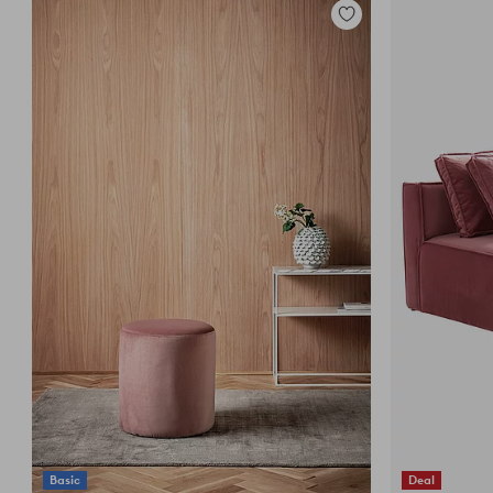
Lisää
suosikkeihin
Basic
Deal