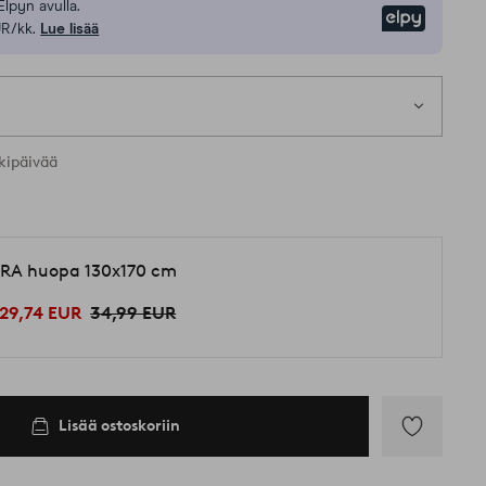
Elpyn avulla.
Elpy
UR/kk.
Lue lisää
kipäivää
RA huopa 130x170 cm
29,74 EUR
34,99 EUR
Lisää ostoskoriin
Lisää
suosikkeihin