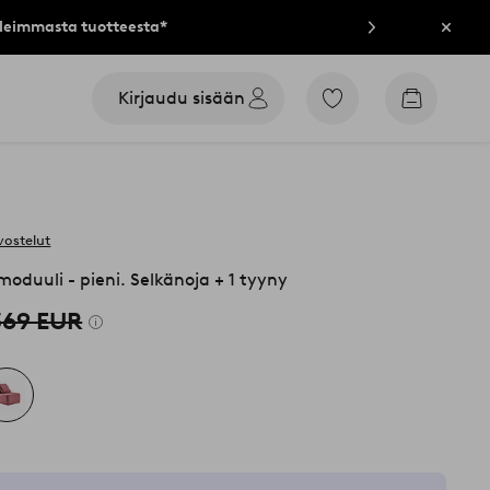
lleimmasta tuotteesta*
Sulje
Kirjaudu sisään
Siirry
Siirry
merkittyihin
ostoskori
suosikkituotteisiin
vostelut
duuli - pieni. Selkänoja + 1 tyyny
369 EUR