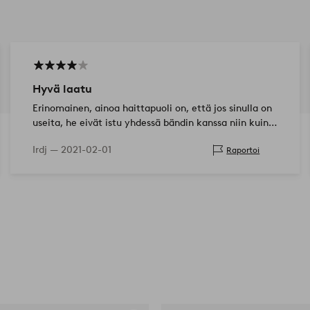
Hyvä laatu
Erinomainen, ainoa haittapuoli on, että jos sinulla on
useita, he eivät istu yhdessä bändin kanssa niin kuin
pitäisi
Irdj —
2021-02-01
Raportoi