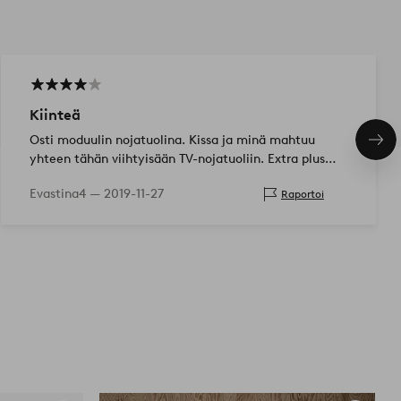
Kiinteä
Osti moduulin nojatuolina. Kissa ja minä mahtuu
Seu
yhteen tähän viihtyisään TV-nojatuoliin. Extra plus
tuo
tasaiselle selkätyynylle!
Evastina4 —
2019-11-27
Raportoi