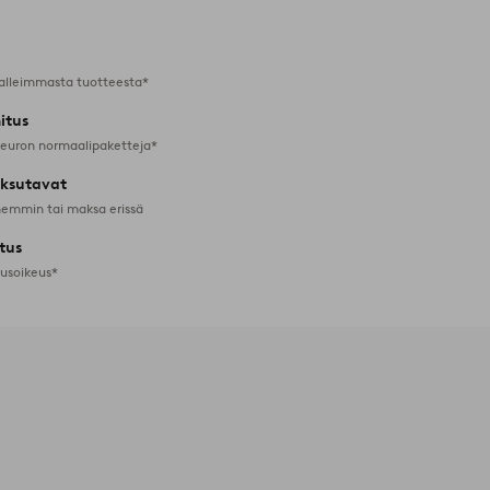
alleimmasta tuotteesta*
itus
 euron normaalipaketteja*
ksutavat
emmin tai maksa erissä
tus
tusoikeus*