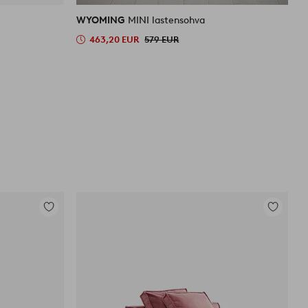
WYOMING
MINI lastensohva
B
463,20 EUR
579 EUR
Lisää
Lisää
suosikkeihin
suosikkei