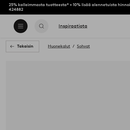
25% kalleimmasta tuotteesta* + 10% lisää alennetuista hinnoi
424882
Inspiraatiota
Takaisin
Huonekalut
Sohvat