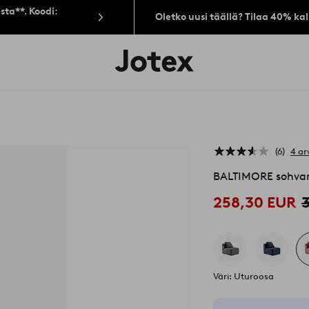
sta**. Koodi:
Oletko uusi täällä? Tilaa 40% ka
Jotex-
logo
–
siirry
aloitussivulle
6
4 ar
BALTIMORE sohvamo
258,30 EUR
Väri: Uturoosa