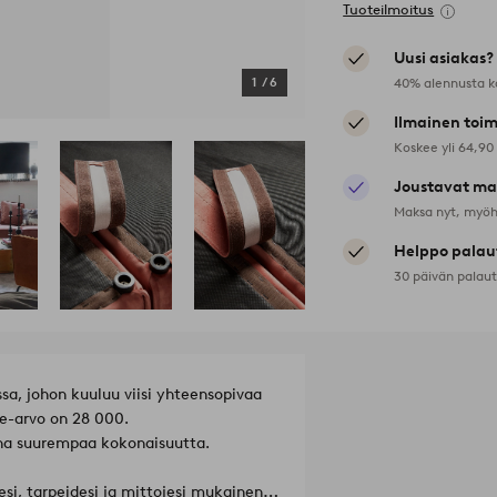
Tuoteilmoitus
Uusi asiakas?
40% alennusta k
1
/
6
Ilmainen toim
Koskee yli 64,90
Joustavat ma
Maksa nyt, myöh
Helppo palau
30 päivän palau
sa, johon kuuluu viisi yhteensopivaa
le-arvo on 28 000.
na suurempaa kokonaisuutta.
i, tarpeidesi ja mittojesi mukainen