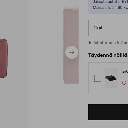
Jaksota ostot eriin 
Maksa alk. 24,80 E
1 kpl
Varastossa
Toimitetaan 5-7 ar
Seuraava
Täydennä näillä
tuote
SA