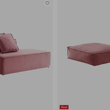
Lisää
suosikkeihin
Deal