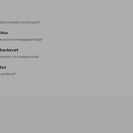
alleimmasta tuotteesta*
itus
 euron normaalipaketteja*
ksutavat
emmin tai maksa erissä
tus
tusoikeus*