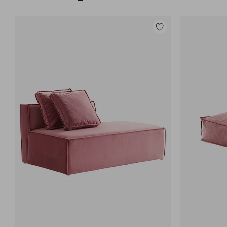
Lisää
suosikkeihin