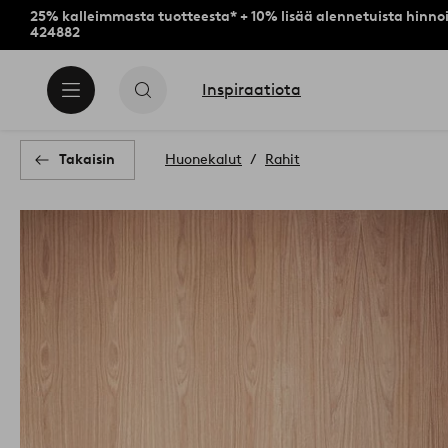
25% kalleimmasta tuotteesta* + 10% lisää alennetuista hinnoi
424882
Inspiraatiota
Takaisin
Huonekalut
Rahit