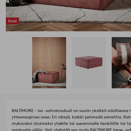
Deal
BALTIMORE - iso -sohvamoduuli on suurin yksikkö edullisessa m
yhteensopivaa osaa. Eri värejä, kaikki pehmeää samettia. Rahi
mukavaksi istuimeksi yhdelle tai useammalle henkilölle tai t
nojatuolin väliin. Voit yhdistää sen myös BALTIMORE large -s