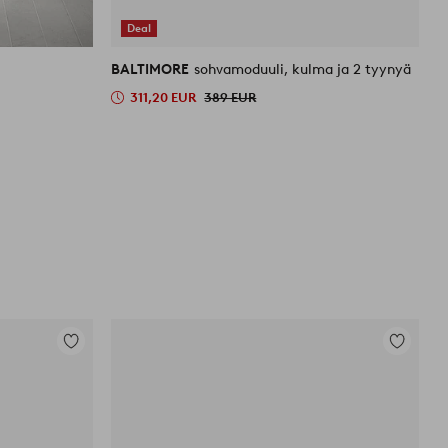
Deal
BALTIMORE
sohvamoduuli, kulma ja 2 tyynyä
T
311,20 EUR
389 EUR
6
O
Lisää
Lisää
suosikkeihin
suosikkei