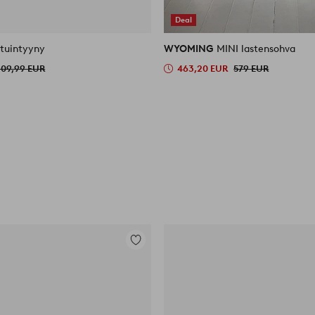
Deal
stuintyyny
WYOMING
MINI lastensohva
109,99 EUR
463,20 EUR
579 EUR
Lisää
suosikkeihin