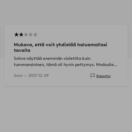
Mukava, että voit yhdistää haluamallasi
tavalla
Sohva näyttää enemmän violetilta kuin
tummansininen, tämä oli hyvin pettymys. Moduulien
mukana tulee tarranauha??? Kiinnittyä yhteen, mikä
Soro —
2017-12-29
Raportoi
ei toimi, kosk…