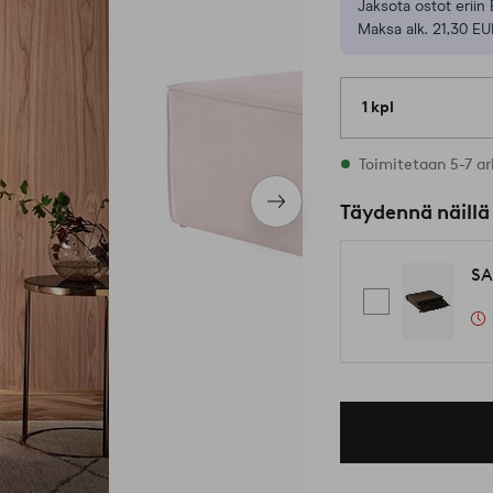
Jaksota ostot eriin 
Maksa alk. 21,30 EU
1 kpl
Varastossa
Toimitetaan 5-7 ar
Seuraava
Täydennä näillä
tuote
SA