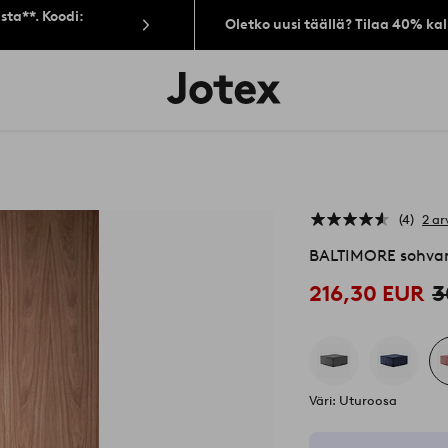
sta**. Koodi:
Oletko uusi täällä? Tilaa 40% ka
Jotex-
logo
–
siirry
aloitussivulle
4
2 ar
BALTIMORE sohvam
216,30 EUR
3
Väri: Uturoosa