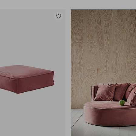
Lisää
suosikkeihin