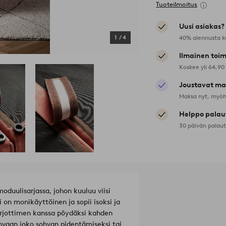
Tuoteilmoitus
Uusi asiakas?
40% alennusta k
1
/
4
Ilmainen toim
Koskee yli 64,90
Joustavat ma
Maksa nyt, myöh
Helppo palau
30 päivän palau
oduulisarjassa, johon kuuluu viisi
 on monikäyttöinen ja sopii isoksi ja
arjottimen kanssa pöydäksi kahden
ohvaan joko sohvan pidentämiseksi tai