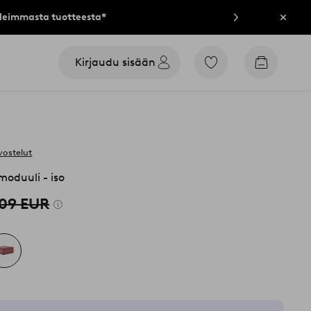
lleimmasta tuotteesta*
Sulje
Kirjaudu sisään
Siirry
Siirry
merkittyihin
ostoskori
suosikkituotteisiin
vostelut
oduuli - iso
09 EUR