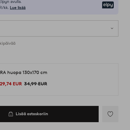
Elpyn avulla.
Elpy
R/kk.
Lue lisää
kipäivää
RA huopa 130x170 cm
29,74 EUR
34,99 EUR
Lisää ostoskoriin
Lisää
suosikkeihin