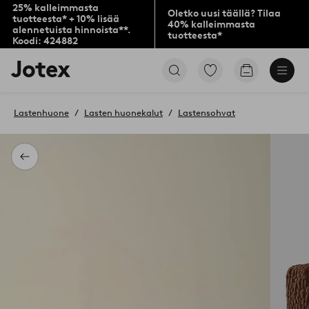
25% kalleimmasta
Oletko uusi täällä? Tilaa
tuotteesta* + 10% lisää
40% kalleimmasta
alennetuista hinnoista**.
tuotteesta*
Koodi: 424882
Jotex-
Siirry
Siirry
logo
merkittyihin
ostoskoriin
–
suosikkituotteisiin
siirry
Lastenhuone
Lasten huonekalut
Lastensohvat
aloitussivulle
Takaisin