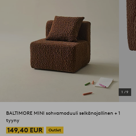
1
/
9
BALTIMORE MINI sohvamoduuli selkänojallinen + 1
tyyny
149,40 EUR
Outlet