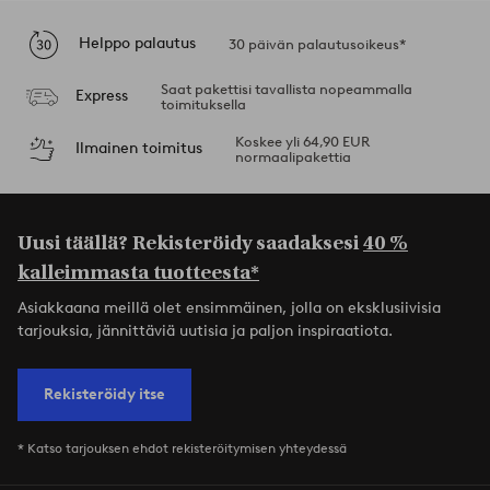
Helppo palautus
30 päivän palautusoikeus*
Saat pakettisi tavallista nopeammalla
Express
toimituksella
Koskee yli 64,90 EUR
Ilmainen toimitus
normaalipakettia
Uusi täällä? Rekisteröidy saadaksesi
40 %
kalleimmasta tuotteesta*
Asiakkaana meillä olet ensimmäinen, jolla on eksklusiivisia
tarjouksia, jännittäviä uutisia ja paljon inspiraatiota.
Rekisteröidy itse
* Katso tarjouksen ehdot rekisteröitymisen yhteydessä