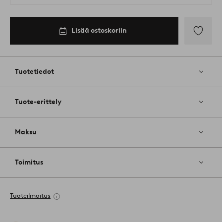
Lisää ostoskoriin
Lisää
suosikkeih
Tuotetiedot
Tuote-erittely
Maksu
Toimitus
Tuoteilmoitus