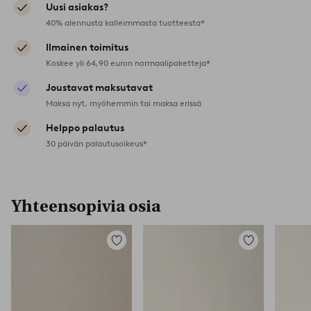
Uusi asiakas?
40% alennusta kalleimmasta tuotteesta*
Ilmainen toimitus
Koskee yli 64,90 euron normaalipaketteja*
Joustavat maksutavat
Maksa nyt, myöhemmin tai maksa erissä
Helppo palautus
30 päivän palautusoikeus*
Yhteensopivia osia
Lisää
Lisää
suosikkeihin
suosikkeihin