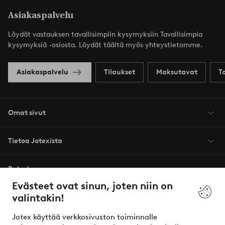
Asiakaspalvelu
Löydät vastauksen tavallisimpiin kysymyksiin Tavallisimpia
kysymyksiä -osiosta. Löydät täältä myös yhteystietomme.
Asiakaspalvelu
Tilaukset
Maksutavat
T
Omat sivut
Tietoa Jotexista
Palvelumme
Evästeet ovat sinun, joten niin on
valintakin!
Ehdot
Jotex käyttää verkkosivuston toiminnalle