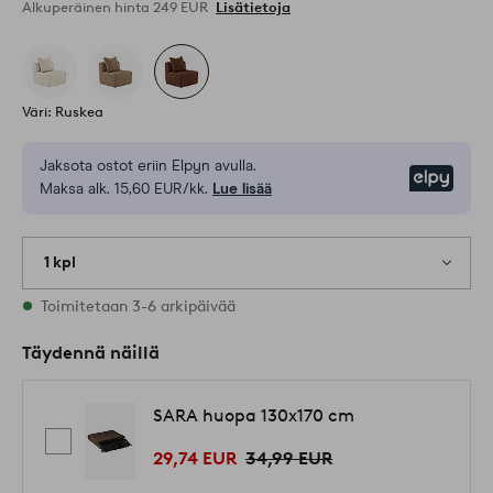
Alkuperäinen hinta
249 EUR
Lisätietoja
Väri: Ruskea
Jaksota ostot eriin Elpyn avulla.
Elpy
Maksa alk. 15,60 EUR/kk.
Lue lisää
1 kpl
Varastossa
Toimitetaan 3-6 arkipäivää
Täydennä näillä
SARA huopa 130x170 cm
29,74 EUR
34,99 EUR