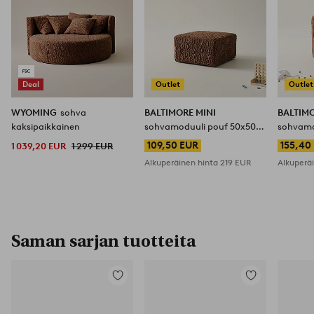
Deal
Outlet
Outlet
WYOMING
sohva
BALTIMORE MINI
BALTIMO
kaksipaikkainen
sohvamoduuli pouf 50x50
sohvamo
cm
tyynyä
109,50 EUR
155,40
1 039,20 EUR
1 299 EUR
Alkuperäinen hinta
219 EUR
Alkuperä
Saman sarjan tuotteita
Lisää
Lisää
suosikkeihin
suosikkeihin