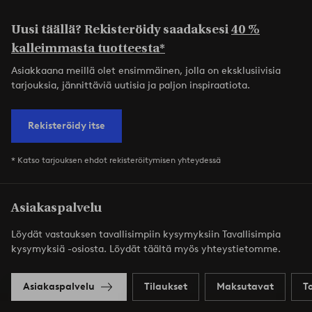
Uusi täällä? Rekisteröidy saadaksesi
40 %
kalleimmasta tuotteesta*
Asiakkaana meillä olet ensimmäinen, jolla on eksklusiivisia
tarjouksia, jännittäviä uutisia ja paljon inspiraatiota.
Rekisteröidy itse
* Katso tarjouksen ehdot rekisteröitymisen yhteydessä
Asiakaspalvelu
Löydät vastauksen tavallisimpiin kysymyksiin Tavallisimpia
kysymyksiä -osiosta. Löydät täältä myös yhteystietomme.
Asiakaspalvelu
Tilaukset
Maksutavat
T