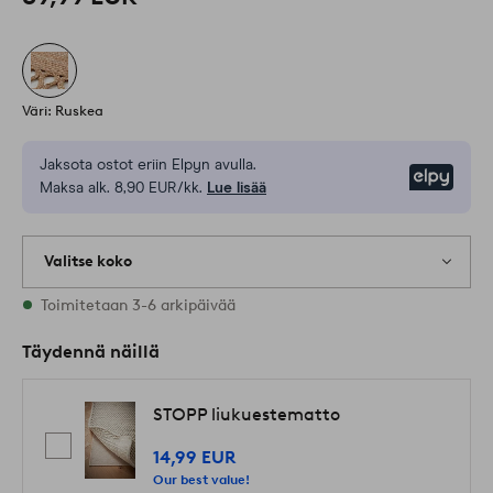
Väri: Ruskea
Jaksota ostot eriin Elpyn avulla.
Elpy
Maksa alk. 8,90 EUR/kk.
Lue lisää
Valitse koko
Varastossa on kaikkia kokoja
Toimitetaan 3-6 arkipäivää
Täydennä näillä
STOPP liukuestematto
14,99 EUR
Our best value!