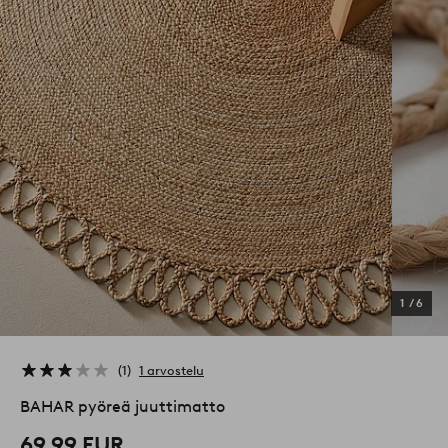
1
/
6
1
1 arvostelu
BAHAR pyöreä juuttimatto
69,99 EUR