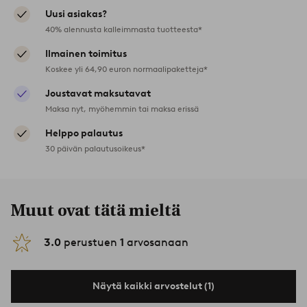
Uusi asiakas?
40% alennusta kalleimmasta tuotteesta*
Ilmainen toimitus
Koskee yli 64,90 euron normaalipaketteja*
Joustavat maksutavat
Maksa nyt, myöhemmin tai maksa erissä
Helppo palautus
30 päivän palautusoikeus*
Muut ovat tätä mieltä
3.0
perustuen
1
arvosanaan
Näytä kaikki arvostelut (1)