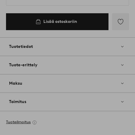
Lisää ostoskoriin
Lisää
suosikkeih
Tuotetiedot
Tuote-erittely
Maksu
Toimitus
Tuoteilmoitus