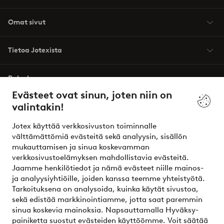
Omat sivut
Tietoa Jotexista
Palvelumme
Evästeet ovat sinun, joten niin on
valintakin!
Ehdot
Jotex käyttää verkkosivuston toiminnalle
Ystävät
välttämättömiä evästeitä sekä analyysin, sisällön
mukauttamisen ja sinua koskevamman
verkkosivustoelämyksen mahdollistavia evästeitä.
Jaamme henkilötiedot ja nämä evästeet niille mainos-
Turvalliset maksut – maksa nyt tai erissä
ja analyysiyhtiöille, joiden kanssa teemme yhteistyötä.
Tarkoituksena on analysoida, kuinka käytät sivustoa,
Haluatko tietää
lisää maksuvaihtoehdoistamme
?
sekä edistää markkinointiamme, jotta saat paremmin
elpy
sinua koskevia mainoksia. Napsauttamalla Hyväksy-
painiketta suostut evästeiden käyttöömme. Voit säätää