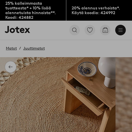
25% kalleimmasta
tuotteesta* + 10% lisää
20% alennus verhoista*.
alennetuista hinnoista**.
Käytä koodia: 424992
Koodi: 424882
Jotex-
Siirry
Siirry
logo
merkittyihin
ostoskoriin
–
suosikkituotteisiin
siirry
Matot
Juuttimatot
aloitussivulle
Takaisin