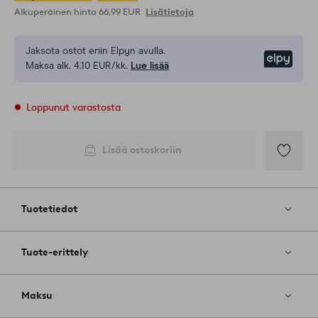
Alkuperäinen hinta
66,99 EUR
Lisätietoja
Jaksota ostot eriin Elpyn avulla.
Elpy
Maksa alk. 4,10 EUR/kk.
Lue lisää
Loppunut varastosta
Lisää ostoskoriin
Lisää
suosikkeih
Tuotetiedot
Tuote-erittely
Maksu