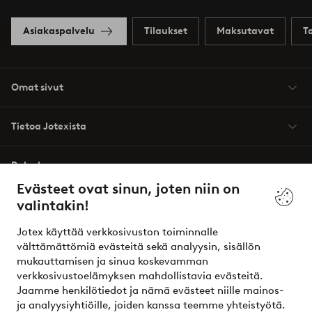
Asiakaspalvelu
Tilaukset
Maksutavat
T
Omat sivut
Tietoa Jotexista
Palvelumme
Evästeet ovat sinun, joten niin on
valintakin!
Ehdot
Jotex käyttää verkkosivuston toiminnalle
Ystävät
välttämättömiä evästeitä sekä analyysin, sisällön
mukauttamisen ja sinua koskevamman
verkkosivustoelämyksen mahdollistavia evästeitä.
Jaamme henkilötiedot ja nämä evästeet niille mainos-
Turvalliset maksut – maksa nyt tai erissä
ja analyysiyhtiöille, joiden kanssa teemme yhteistyötä.