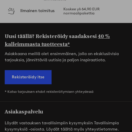
Koskee yli 64,90 EUR
Ilmainen toimitus
normaalipakettia
Uusi täällä? Rekisteröidy saadaksesi
40 %
kalleimmasta tuotteesta*
Asiakkaana meillä olet ensimmäinen, jolla on eksklusiivisia
tarjouksia, jännittäviä uutisia ja paljon inspiraatiota.
Rekisteröidy itse
* Katso tarjouksen ehdot rekisteröitymisen yhteydessä
Asiakaspalvelu
Löydät vastauksen tavallisimpiin kysymyksiin Tavallisimpia
kysymyksiä -osiosta. Löydät täältä myös yhteystietomme.