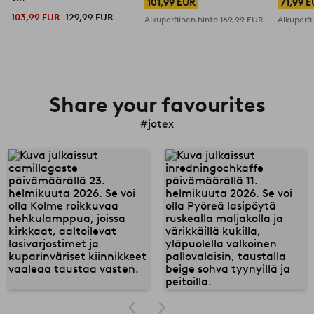
101,99 EUR
71,99 
103,99 EUR
129,99 EUR
Alkuperäinen hinta
169,99 EUR
Alkuperä
Share your favourites
#jotex