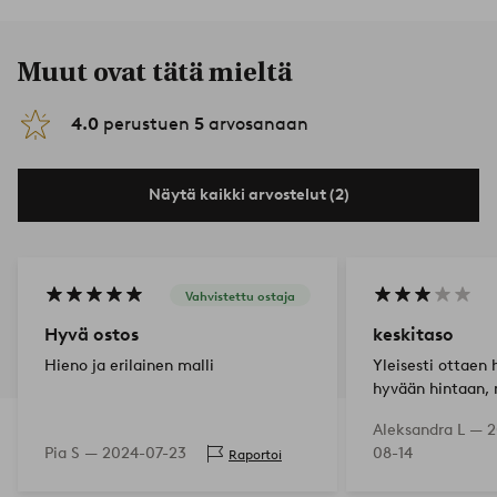
Muut ovat tätä mieltä
4.0
perustuen
5
arvosanaan
Näytä kaikki arvostelut (2)
Vahvistettu ostaja
Hyvä ostos
keskitaso
Hieno ja erilainen malli
Yleisesti ottaen
hyvään hintaan, 
(pidike on läpinä
Aleksandra L —
2
johdon sisällä)
Pia S —
2024-07-23
08-14
Raportoi