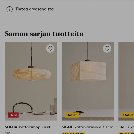
Tietoa arvosanoista
Saman sarjan tuotteita
Lisää
Lisää
suosikkeihin
suosikkeihin
Deal
Outlet
Outlet
SONJA
kattolamppu ø 60
SIGNE
kattovalaisin ø 70 cm
SALLY k
cm