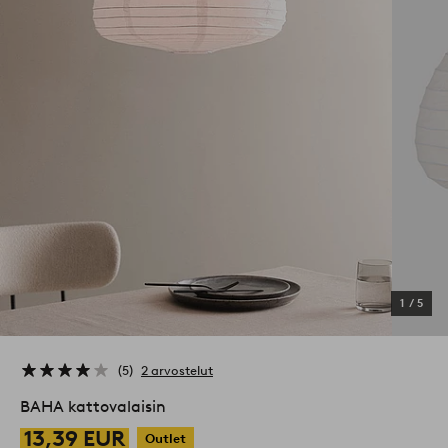
1
/
5
5
2 arvostelut
BAHA kattovalaisin
13,39 EUR
Outlet