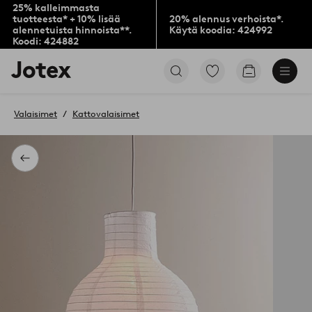
25% kalleimmasta
tuotteesta* + 10% lisää
20% alennus verhoista*.
alennetuista hinnoista**.
Käytä koodia: 424992
Koodi: 424882
Jotex-
Siirry
Siirry
logo
merkittyihin
ostoskoriin
–
suosikkituotteisiin
siirry
Valaisimet
Kattovalaisimet
aloitussivulle
Takaisin