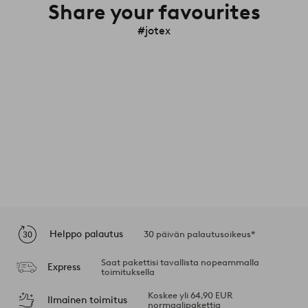
Share your favourites
#jotex
Helppo palautus
30 päivän palautusoikeus*
Saat pakettisi tavallista nopeammalla
Express
toimituksella
Koskee yli 64,90 EUR
Ilmainen toimitus
normaalipakettia