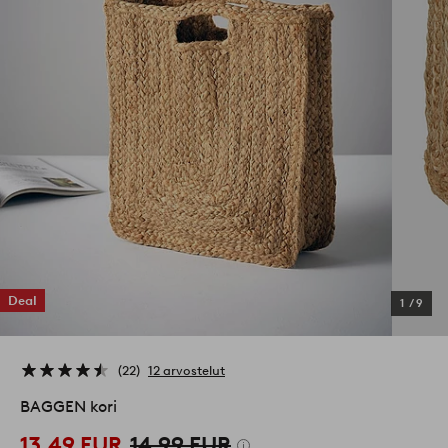
Deal
1
/
9
22
12 arvostelut
BAGGEN kori
13,49 EUR
14,99 EUR