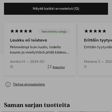
Näytä kaikki arvostelut (12)
Vahvistettu ostaja
Laukku oli loistava
Erittäin tyyty
Pehmeämpi kuin luulin, todella
Erittäin tyytyvä
kaunis ja miellyttävä pitää kädessä.
Hauska käyttää myös
Annika H —
2024-02-
Marlene S —
202
kukkaruukkuna🙂
15
11
Raportoi
Tietoa arvosanoista
Saman sarjan tuotteita