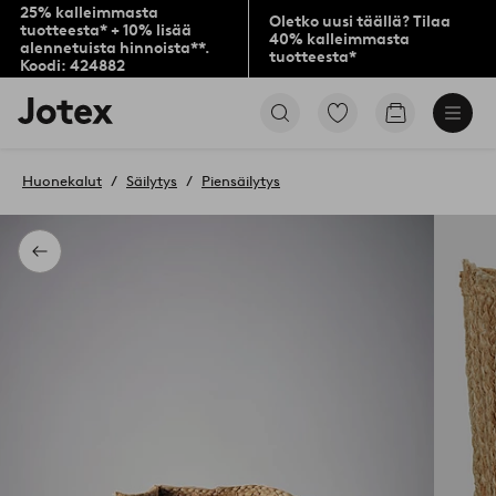
25% kalleimmasta
Oletko uusi täällä? Tilaa
tuotteesta* + 10% lisää
40% kalleimmasta
alennetuista hinnoista**.
tuotteesta*
Koodi: 424882
Jotex-
Siirry
Siirry
logo
merkittyihin
ostoskoriin
–
suosikkituotteisiin
siirry
Huonekalut
Säilytys
Piensäilytys
aloitussivulle
Takaisin