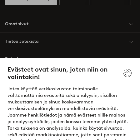
Omat sivut
Tietoa Jotexista
Palvelumme
Evästeet ovat sinun, joten niin on
valintakin!
Ehdot
Jotex käyttää verkkosivuston toiminnalle
Ystävät
välttämättömiä evästeitä sekä analyysin, sisällön
mukauttamisen ja sinua koskevamman
verkkosivustoelämyksen mahdollistavia evästeitä.
Jaamme henkilötiedot ja nämä evästeet niille mainos-
Turvalliset maksut – maksa nyt tai erissä
ja analyysiyhtiöille, joiden kanssa teemme yhteistyötä.
Tarkoituksena on analysoida, kuinka käytät sivustoa,
Haluatko tietää
lisää maksuvaihtoehdoistamme
?
sekä edistää markkinointiamme, jotta saat paremmin
elpy