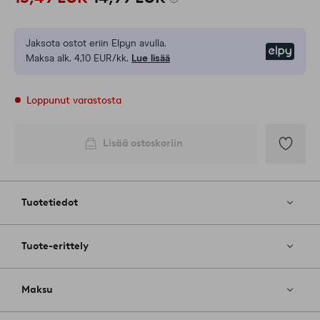
Jaksota ostot eriin Elpyn avulla.
Elpy
Maksa alk. 4,10 EUR/kk.
Lue lisää
Loppunut varastosta
Lisää ostoskoriin
Lisää
suosikkeih
Tuotetiedot
Tuote-erittely
Maksu