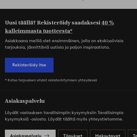
Uusi täällä? Rekisteröidy saadaksesi
40 %
kalleimmasta tuotteesta*
Asiakkaana meillä olet ensimmäinen, jolla on eksklusiivisia
tarjouksia, jännittäviä uutisia ja paljon inspiraatiota.
Rekisteröidy itse
* Katso tarjouksen ehdot rekisteröitymisen yhteydessä
Asiakaspalvelu
Löydät vastauksen tavallisimpiin kysymyksiin Tavallisimpia
kysymyksiä -osiosta. Löydät täältä myös yhteystietomme.
Asiakaspalvelu
Tilaukset
Maksutavat
T