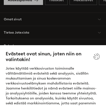
Asiakaspalvelu
Tilaukset
Maksutavat
T
Omat sivut
Tietoa Jotexista
Palvelumme
Evästeet ovat sinun, joten niin on
valintakin!
Ehdot
Jotex käyttää verkkosivuston toiminnalle
Ystävät
välttämättömiä evästeitä sekä analyysin, sisällön
mukauttamisen ja sinua koskevamman
verkkosivustoelämyksen mahdollistavia evästeitä.
Jaamme henkilötiedot ja nämä evästeet niille mainos-
Turvalliset maksut – maksa nyt tai erissä
ja analyysiyhtiöille, joiden kanssa teemme yhteistyötä.
Tarkoituksena on analysoida, kuinka käytät sivustoa,
Haluatko tietää
lisää maksuvaihtoehdoistamme
?
sekä edistää markkinointiamme, jotta saat paremmin