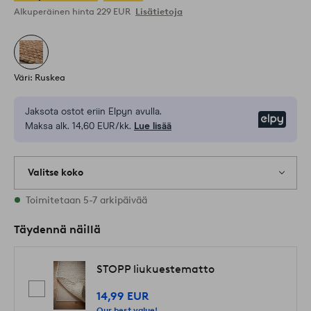
Alkuperäinen hinta
229 EUR
Lisätietoja
Väri: Ruskea
Jaksota ostot eriin Elpyn avulla.
Elpy
Maksa alk. 14,60 EUR/kk.
Lue lisää
Valitse koko
2 varastossa olevat koot
Toimitetaan 5-7 arkipäivää
Täydennä näillä
STOPP liukuestematto
14,99 EUR
Our best value!