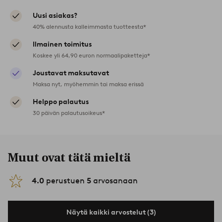
Uusi asiakas?
40% alennusta kalleimmasta tuotteesta*
Ilmainen toimitus
Koskee yli 64,90 euron normaalipaketteja*
Joustavat maksutavat
Maksa nyt, myöhemmin tai maksa erissä
Helppo palautus
30 päivän palautusoikeus*
Muut ovat tätä mieltä
4.0
perustuen
5
arvosanaan
Näytä kaikki arvostelut (3)