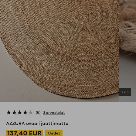
1
/
5
5
3 arvostelut
AZZURA ovaali juuttimatto
137,40 EUR
Outlet