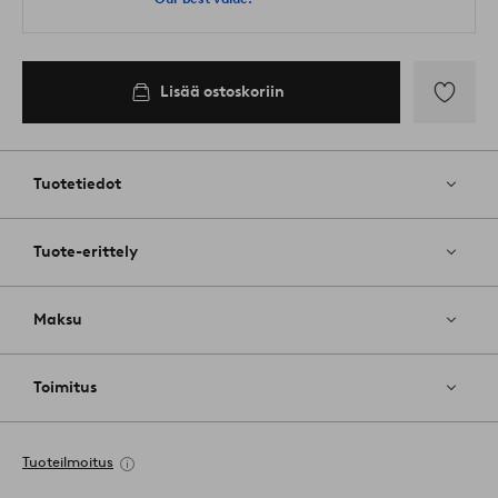
Lisää ostoskoriin
Lisää
suosikkeih
Tuotetiedot
Tuote-erittely
Maksu
Toimitus
Tuoteilmoitus