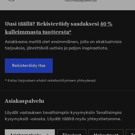
normaalipakettia
Uusi täällä? Rekisteröidy saadaksesi
40 %
kalleimmasta tuotteesta*
Asiakkaana meillä olet ensimmäinen, jolla on eksklusiivisia
tarjouksia, jännittäviä uutisia ja paljon inspiraatiota.
Rekisteröidy itse
* Katso tarjouksen ehdot rekisteröitymisen yhteydessä
Asiakaspalvelu
Löydät vastauksen tavallisimpiin kysymyksiin Tavallisimpia
kysymyksiä -osiosta. Löydät täältä myös yhteystietomme.