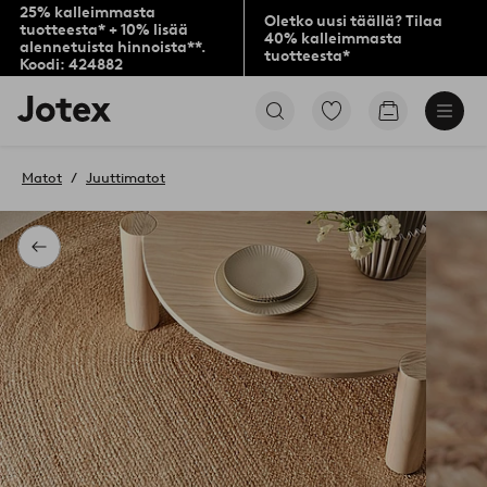
25% kalleimmasta
Oletko uusi täällä? Tilaa
tuotteesta* + 10% lisää
40% kalleimmasta
alennetuista hinnoista**.
tuotteesta*
Koodi: 424882
Jotex-
Siirry
Siirry
logo
merkittyihin
ostoskoriin
–
suosikkituotteisiin
siirry
Matot
Juuttimatot
aloitussivulle
Takaisin