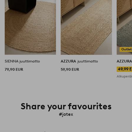
Outlet
SIENNA juuttimatto
AZZURA
juuttimatto
AZZUR
49,99 
79,90 EUR
59,90 EUR
Alkuperä
Share your favourites
#jotex