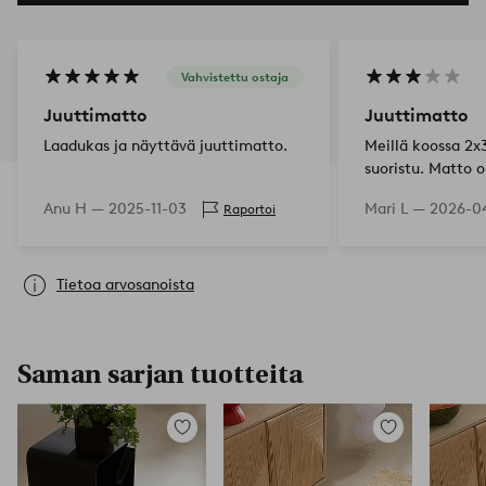
Vahvistettu ostaja
Juuttimatto
Juuttimatto
Laadukas ja näyttävä juuttimatto.
Meillä koossa 2x3
suoristu. Matto o
ruokapöydän alla
Anu H —
2025-11-03
Mari L —
2026-0
Raportoi
pöytäryhmän alle
Tietoa arvosanoista
Saman sarjan tuotteita
Lisää
Lisää
suosikkeihin
suosikkeihin