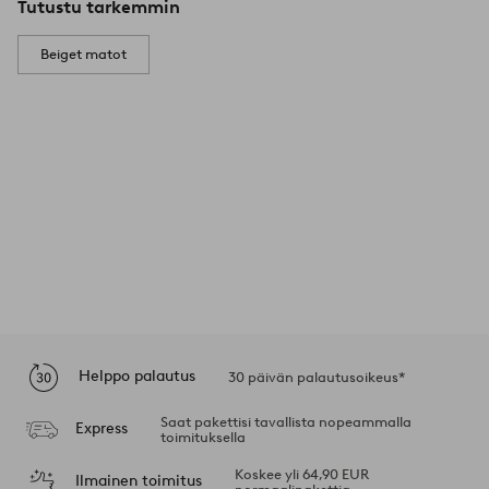
Tutustu tarkemmin
Beiget matot
Helppo palautus
30 päivän palautusoikeus*
Saat pakettisi tavallista nopeammalla
Express
toimituksella
Koskee yli 64,90 EUR
Ilmainen toimitus