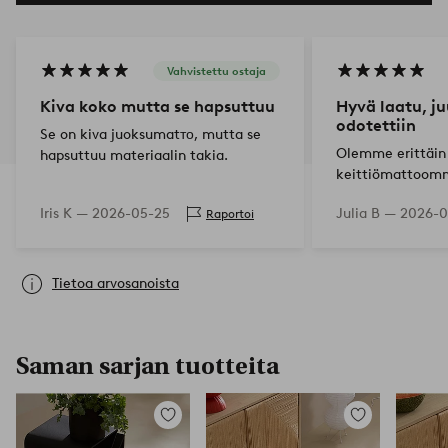
Vahvistettu ostaja
Kiva koko mutta se hapsuttuu
Hyvä laatu, ju
odotettiin
Se on kiva juoksumatто, mutta se
Olemme erittäin 
hapsuttuu materiaalin takia.
keittiömattoom
Iris K —
2026-05-25
Julia B —
2026-0
Raportoi
Tietoa arvosanoista
Saman sarjan tuotteita
Lisää
Lisää
suosikkeihin
suosikkeihin