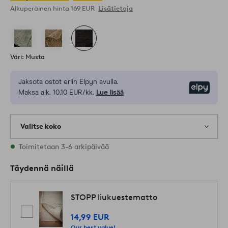
Alkuperäinen hinta
169 EUR
Lisätietoja
Väri: Musta
Jaksota ostot eriin Elpyn avulla.
Elpy
Maksa alk. 10,10 EUR/kk.
Lue lisää
Valitse koko
3 varastossa olevat koot
Toimitetaan 3-6 arkipäivää
Täydennä näillä
STOPP liukuestematto
14,99 EUR
Our best value!