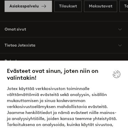
Asiakaspalvelu
Tilaukset
Maksutavat
T
Omat sivut
Tietoa Jotexista
Palvelumme
Evästeet ovat sinun, joten niin on
valintakin!
Ehdot
Jotex käyttää verkkosivuston toiminnalle
Ystävät
välttämättömiä evästeitä sekä analyysin, sisällön
mukauttamisen ja sinua koskevamman
verkkosivustoelämyksen mahdollistavia evästeitä.
Jaamme henkilötiedot ja nämä evästeet niille mainos-
Turvalliset maksut – maksa nyt tai erissä
ja analyysiyhtiöille, joiden kanssa teemme yhteistyötä.
Tarkoituksena on analysoida, kuinka käytät sivustoa,
Haluatko tietää
lisää maksuvaihtoehdoistamme
?