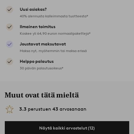
Uusi asiakas?
40% alennusta kalleimmasta tuotteesta*
Ilmainen toimitus
Koskee yli 64,90 euron normaalipaketteja*
Joustavat maksutavat
Maksa nyt, myöhemmin tai maksa erissä
Helppo palautus
30 päivän palautusoikeus*
Muut ovat tätä mieltä
3.3
perustuen
43
arvosanaan
Näytä kaikki arvostelut (12)