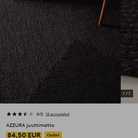
1
/
7
43
12 arvostelut
AZZURA juuttimatto
84,50 EUR
Outlet