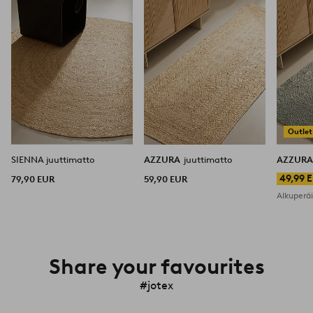
Outlet
SIENNA juuttimatto
AZZURA
juuttimatto
AZZUR
49,99 
79,90 EUR
59,90 EUR
Alkuperä
Share your favourites
#jotex