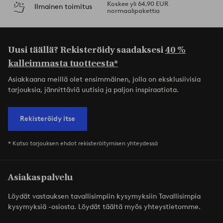
Koskee yli 64,90 EUR
Ilmainen toimitus
normaalipakettia
Uusi täällä? Rekisteröidy saadaksesi
40 %
kalleimmasta tuotteesta*
Asiakkaana meillä olet ensimmäinen, jolla on eksklusiivisia
tarjouksia, jännittäviä uutisia ja paljon inspiraatiota.
Rekisteröidy itse
* Katso tarjouksen ehdot rekisteröitymisen yhteydessä
Asiakaspalvelu
Löydät vastauksen tavallisimpiin kysymyksiin Tavallisimpia
kysymyksiä -osiosta. Löydät täältä myös yhteystietomme.