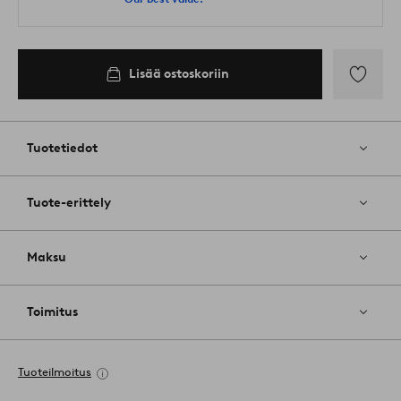
Lisää ostoskoriin
Lisää
suosikkeih
Tuotetiedot
Tuote-erittely
Maksu
Toimitus
Tuoteilmoitus