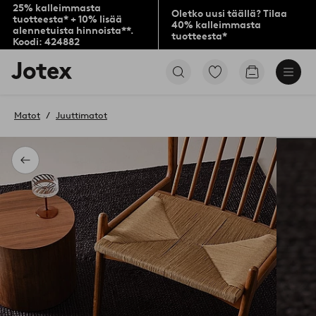
25% kalleimmasta
Oletko uusi täällä? Tilaa
tuotteesta* + 10% lisää
40% kalleimmasta
alennetuista hinnoista**.
tuotteesta*
Koodi: 424882
Jotex-
Siirry
Siirry
logo
merkittyihin
ostoskoriin
–
suosikkituotteisiin
siirry
Matot
Juuttimatot
aloitussivulle
Takaisin