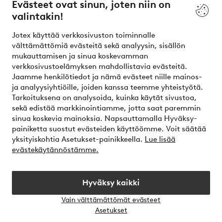
Evästeet ovat sinun, joten niin on
valintakin!
Ehdot
Jotex käyttää verkkosivuston toiminnalle
Ystävät
välttämättömiä evästeitä sekä analyysin, sisällön
mukauttamisen ja sinua koskevamman
verkkosivustoelämyksen mahdollistavia evästeitä.
Jaamme henkilötiedot ja nämä evästeet niille mainos-
Turvalliset maksut – maksa nyt tai erissä
ja analyysiyhtiöille, joiden kanssa teemme yhteistyötä.
Tarkoituksena on analysoida, kuinka käytät sivustoa,
Haluatko tietää
lisää maksuvaihtoehdoistamme
?
sekä edistää markkinointiamme, jotta saat paremmin
elpy
sinua koskevia mainoksia. Napsauttamalla Hyväksy-
painiketta suostut evästeiden käyttöömme. Voit säätää
yksityiskohtia Asetukset-painikkeella.
Lue lisää
evästekäytännöstämme.
Suomi - Valitse maa
Hyväksy kaikki
Instagram
Facebook
Vain välttämättömät evästeet
Avaa
Asetukset
chat-
laati