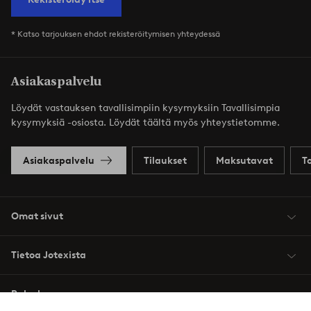
* Katso tarjouksen ehdot rekisteröitymisen yhteydessä
Asiakaspalvelu
Löydät vastauksen tavallisimpiin kysymyksiin Tavallisimpia
kysymyksiä -osiosta. Löydät täältä myös yhteystietomme.
Asiakaspalvelu
Tilaukset
Maksutavat
T
Omat sivut
Tietoa Jotexista
Palvelumme