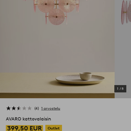
1
/
8
4
1 arvostelu
AVARO kattovalaisin
399,50 EUR
Outlet