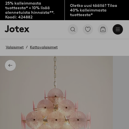
25% kalleimmasta
Oletko uusi täällä? Tilaa
tuotteesta* + 10% lisää
40% kalleimmasta
alennetuista hinnoista**.
tuotteesta*
Koodi: 424882
Jotex-
Siirry
Siirry
logo
merkittyihin
ostoskoriin
–
suosikkituotteisiin
siirry
Valaisimet
Kattovalaisimet
aloitussivulle
Takaisin