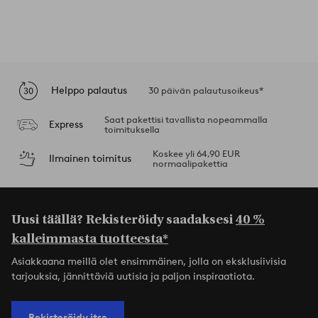
Helppo palautus
30 päivän palautusoikeus*
Saat pakettisi tavallista nopeammalla
Express
toimituksella
Koskee yli 64,90 EUR
Ilmainen toimitus
normaalipakettia
Uusi täällä? Rekisteröidy saadaksesi
40 %
kalleimmasta tuotteesta*
Asiakkaana meillä olet ensimmäinen, jolla on eksklusiivisia
tarjouksia, jännittäviä uutisia ja paljon inspiraatiota.
Rekisteröidy itse