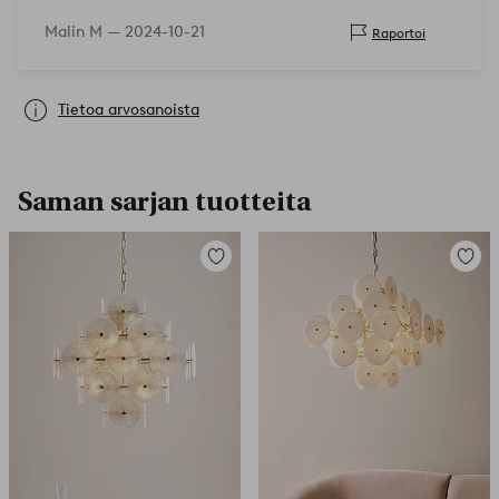
kiinnikkeiden takia.
Malin M —
2024-10-21
Raportoi
Tietoa arvosanoista
Saman sarjan tuotteita
Lisää
Lisää
suosikkeihin
suosikk