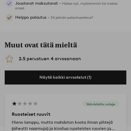
Joustavat maksutavat -
Maksa nyt, myöhemmin tai maksa
erissä
Helppo palautus -
30 päivän palautusoikeus*
Muut ovat tätä mieltä
2.5
perustuen
4
arvosanaan
Näytä kaikki arvostelut (1)
Vahvistettu ostaja
Ruosteiset ruuvit
Hieno lamppu, mutta mahdoton koota ilman pihtejä
(aiheutti naarmuja) ja kiroilua ruosteisten ruuvien ja