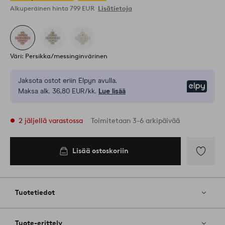
Alkuperäinen hinta
799 EUR
Lisätietoja
Väri: Persikka/messinginvärinen
Jaksota ostot eriin Elpyn avulla.
Elpy
Maksa alk. 36,80 EUR/kk.
Lue lisää
2 jäljellä varastossa
Toimitetaan 3-6 arkipäivää
Lisää ostoskoriin
Lisää
ostoskoriin
Lisää
suosikkeih
Tuotetiedot
Tuote-erittely