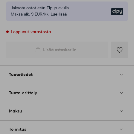
Jaksota ostot eriin Elpyn avulla.
Elpy
Maksa alk. 9 EUR/kk.
Lue lisää
Loppunut varastosta
Lisää ostoskoriin
Lisää
suosikkeih
Tuotetiedot
Tuote-erittely
Maksu
Toimitus