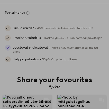
Tuoteilmoitus
Uusi asiakas? -
40% alennusta kalleimmasta tuotteesta*
Ilmainen toimitus -
Koskee yli 64,90 euron normaalipaketteja*
Joustavat maksutavat -
Maksa nyt, myöhemmin tai maksa
erissä
Helppo palautus -
30 päivän palautusoikeus*
Share your favourites
#jotex