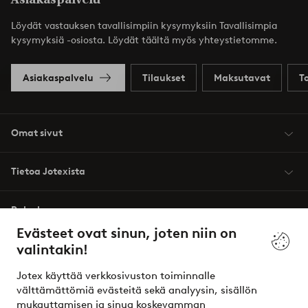
Löydät vastauksen tavallisimpiin kysymyksiin Tavallisimpia
kysymyksiä -osiosta. Löydät täältä myös yhteystietomme.
Asiakaspalvelu
Tilaukset
Maksutavat
T
Omat sivut
Tietoa Jotexista
Palvelumme
Evästeet ovat sinun, joten niin on
valintakin!
Ehdot
Jotex käyttää verkkosivuston toiminnalle
Ystävät
välttämättömiä evästeitä sekä analyysin, sisällön
mukauttamisen ja sinua koskevamman