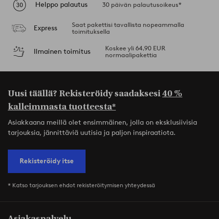
Helppo palautus
30 päivän palautusoikeus*
Saat pakettisi tavallista nopeammalla
Express
toimituksella
Koskee yli 64,90 EUR
Ilmainen toimitus
normaalipakettia
Uusi täällä? Rekisteröidy saadaksesi
40 %
kalleimmasta tuotteesta*
Asiakkaana meillä olet ensimmäinen, jolla on eksklusiivisia
tarjouksia, jännittäviä uutisia ja paljon inspiraatiota.
Rekisteröidy itse
* Katso tarjouksen ehdot rekisteröitymisen yhteydessä
Asiakaspalvelu