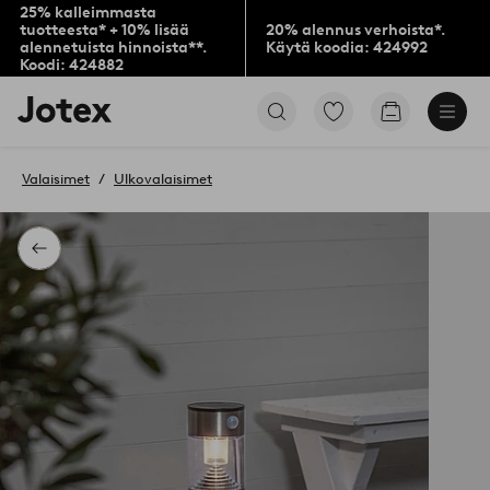
25% kalleimmasta
tuotteesta* + 10% lisää
20% alennus verhoista*.
alennetuista hinnoista**.
Käytä koodia: 424992
Koodi: 424882
Jotex-
Siirry
Siirry
logo
merkittyihin
ostoskoriin
–
suosikkituotteisiin
siirry
Valaisimet
Ulkovalaisimet
aloitussivulle
Takaisin