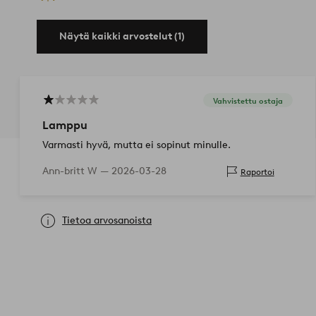
Näytä kaikki arvostelut (1)
Vahvistettu ostaja
Lamppu
Varmasti hyvä, mutta ei sopinut minulle.
Ann-britt W —
2026-03-28
Raportoi
Tietoa arvosanoista