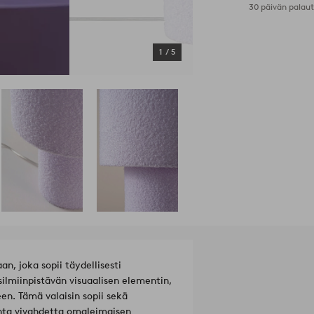
30 päivän palau
1
/
5
, joka sopii täydellisesti
silmiinpistävän visuaalisen elementin,
n. Tämä valaisin sopii sekä
tonta vivahdetta omaleimaisen