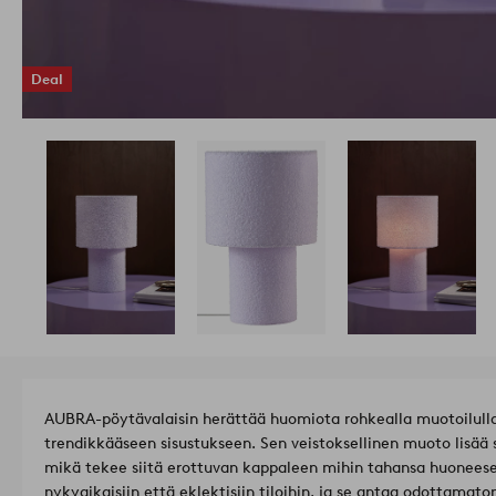
Deal
AUBRA-pöytävalaisin herättää huomiota rohkealla muotoilullaan
trendikkääseen sisustukseen. Sen veistoksellinen muoto lisää 
mikä tekee siitä erottuvan kappaleen mihin tahansa huoneesee
nykyaikaisiin että eklektisiin tiloihin, ja se antaa odottama