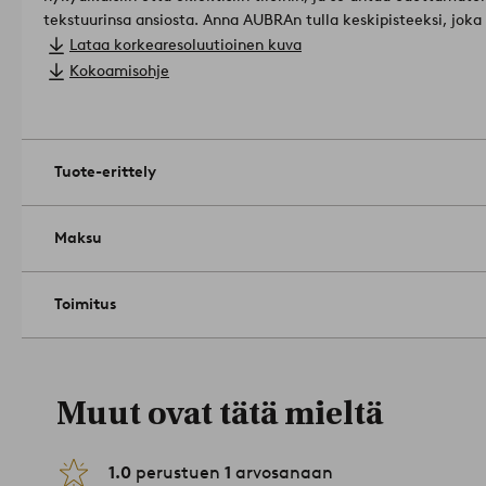
tekstuurinsa ansiosta. Anna AUBRAn tulla keskipisteeksi, joka 
makusi mukaan rohkeita kodin aksentteja.
Materiaali lampunva
Lataa korkearesoluutioinen kuva
Kokonaiskorkeus: 44 cm.
Kokoamisohje
Koko: ø 28.0 cm.
Liitintyyppi: seinäpistoke.
Pistorasia/valonlähde: st E27. Maksimiteho: 25.0.
Liitäntäkaapelin pituus: 150.0cm.
Tuote-erittely
Strömbrytare: Ja.
Vaihdettava valonlähde: Kyllä.
Tuotenumero: 2212503-01-0
Maksu
Toimitus
Muut ovat tätä mieltä
1.0
perustuen
1
arvosanaan