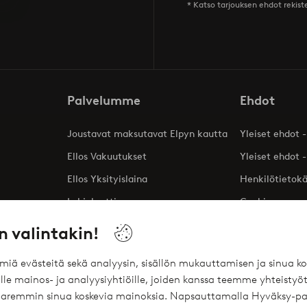
* Katso tarjouksen ehdot rekis
Palvelumme
Ehdot
Joustavat maksutavat Elpyn kautta
Yleiset ehdot -
Ellos Vakuutukset
Yleiset ehdot -
Ellos Yksityislaina
Henkilötietok
Lahjakortti
Cookies
Affiliates
n valintakin!
ömiä evästeitä sekä analyysin, sisällön mukauttamisen ja sinua
le mainos- ja analyysiyhtiöille, joiden kanssa teemme yhteistyöt
 paremmin sinua koskevia mainoksia. Napsauttamalla Hyväksy-pa