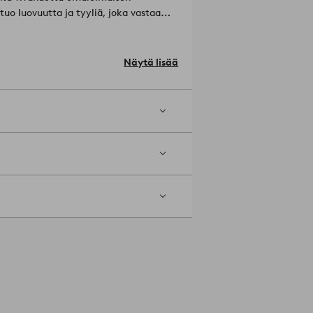
tuo luovuutta ja tyyliä, joka vastaa
rjostin: polyesteri.
Näytä lisää