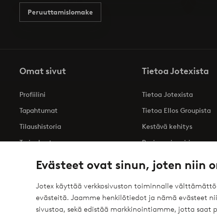
Peruuttamislomake
Omat sivut
Tietoa Jotexista
Profiilini
Tietoa Jotexista
Tapahtumat
Tietoa Ellos Groupista
Tilaushistoria
Kestävä kehitys
Tarjoukset
Business inquiries
Saavutettavuusseloste
Evästeet ovat sinun, joten niin o
Jotex käyttää verkkosivuston toiminnalle välttämätt
evästeitä. Jaamme henkilötiedot ja nämä evästeet niil
Turvalliset maksut – maksa nyt tai erissä
sivustoa, sekä edistää markkinointiamme, jotta saat
elpy
Haluatko tietää
lisää maksuvaihtoehdoistamme
?