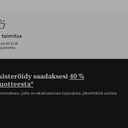
 toimitus
i 64,90 EUR
ipakettia
kisteröidy saadaksesi
40 %
uotteesta*
mmäinen, jolla on eksklusiivisia tarjouksia, jännittäviä uutisia