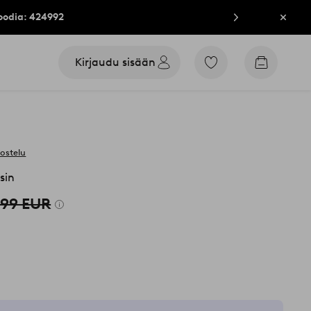
oodia: 424992
Sulje
Kirjaudu sisään
Siirry
Siirry
merkittyihin
ostoskori
suosikkituotteisiin
vostelu
sin
,99 EUR