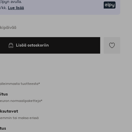
Elpyn avulla.
Elpy
/kk.
Lue lisää
rkipäivää
Lisää ostoskoriin
Lisää
suosikkeihin
alleimmasta tuotteesta*
itus
 euron normaalipaketteja*
ksutavat
emmin tai maksa erissä
tus