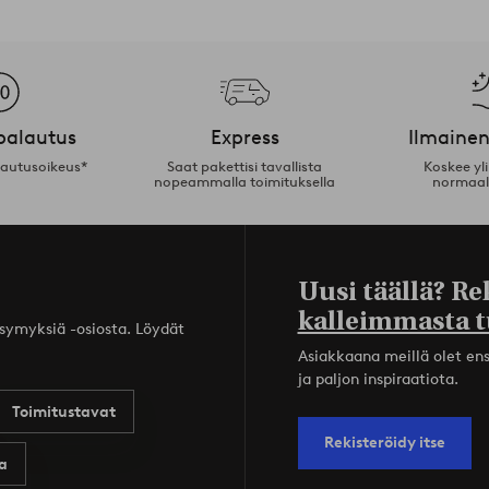
palautus
Express
Ilmainen
lautusoikeus*
Saat pakettisi tavallista
Koskee yl
nopeammalla toimituksella
normaal
Uusi täällä? Re
kalleimmasta t
ysymyksiä -osiosta. Löydät
Asiakkaana meillä olet ensi
ja paljon inspiraatiota.
Toimitustavat
Rekisteröidy itse
a