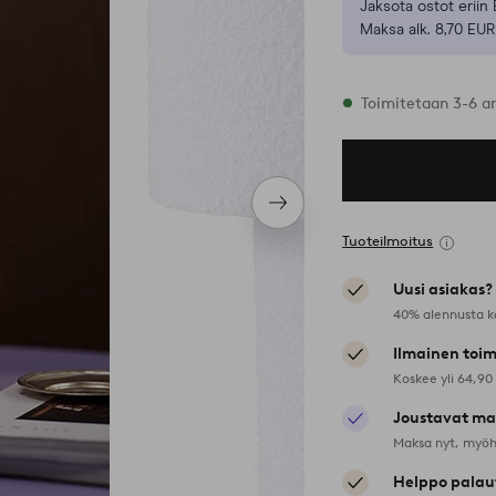
Jaksota ostot eriin 
Maksa alk. 8,70 EUR
Varastossa
Toimitetaan 3-6 a
Seuraava
tuote
Tuoteilmoitus
Uusi asiakas?
40% alennusta k
Ilmainen toim
Koskee yli 64,90
Joustavat ma
Maksa nyt, myöh
Helppo palau