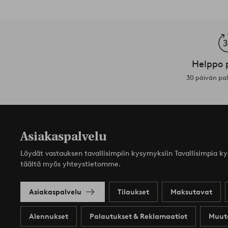
Helppo 
30 päivän pa
Asiakaspalvelu
Löydät vastauksen tavallisimpiin kysymyksiin Tavallisimpia k
täältä myös yhteystietomme.
Asiakaspalvelu
Tilaukset
Maksutavat
Alennukset
Palautukset & Reklamaatiot
Muut