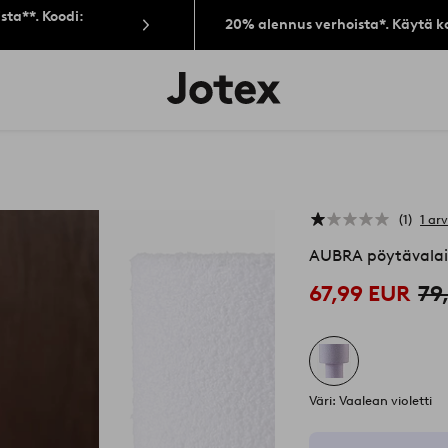
sta**. Koodi:
20% alennus verhoista*. Käytä k
Jotex-
logo
–
siirry
aloitussivulle
1
1 ar
AUBRA pöytävalai
67,99 EUR
79
Väri: Vaalean violetti