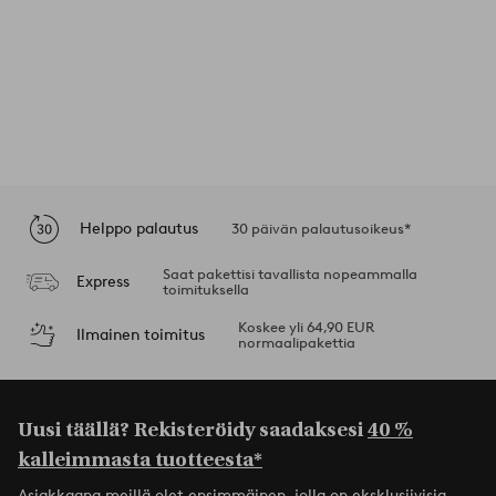
Helppo palautus
30 päivän palautusoikeus*
Saat pakettisi tavallista nopeammalla
Express
toimituksella
Koskee yli 64,90 EUR
Ilmainen toimitus
normaalipakettia
Uusi täällä? Rekisteröidy saadaksesi
40 %
kalleimmasta tuotteesta*
Asiakkaana meillä olet ensimmäinen, jolla on eksklusiivisia