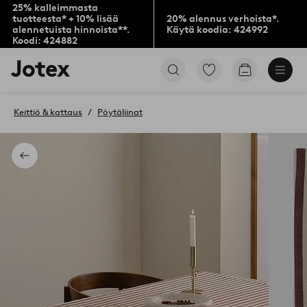
25% kalleimmasta
tuotteesta* + 10% lisää
20% alennus verhoista*.
alennetuista hinnoista**.
Käytä koodia: 424992
Koodi: 424882
Jotex-
Siirry
Siirry
logo
merkittyihin
ostoskoriin
–
suosikkituotteisiin
siirry
Keittiö & kattaus
Pöytäliinat
aloitussivulle
Takaisin