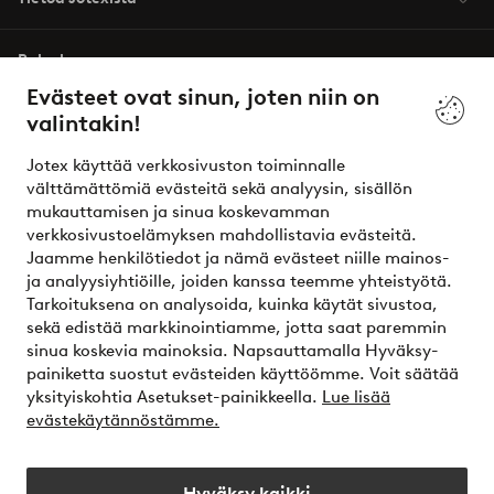
Palvelumme
Evästeet ovat sinun, joten niin on
valintakin!
Ehdot
Jotex käyttää verkkosivuston toiminnalle
Ystävät
välttämättömiä evästeitä sekä analyysin, sisällön
mukauttamisen ja sinua koskevamman
verkkosivustoelämyksen mahdollistavia evästeitä.
Jaamme henkilötiedot ja nämä evästeet niille mainos-
Turvalliset maksut – maksa nyt tai erissä
ja analyysiyhtiöille, joiden kanssa teemme yhteistyötä.
Tarkoituksena on analysoida, kuinka käytät sivustoa,
Haluatko tietää
lisää maksuvaihtoehdoistamme
?
sekä edistää markkinointiamme, jotta saat paremmin
elpy
sinua koskevia mainoksia. Napsauttamalla Hyväksy-
painiketta suostut evästeiden käyttöömme. Voit säätää
yksityiskohtia Asetukset-painikkeella.
Lue lisää
evästekäytännöstämme.
Suomi - Valitse maa
Hyväksy kaikki