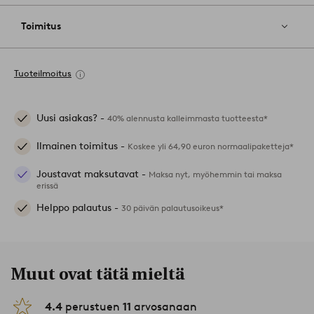
Toimitus
Tuoteilmoitus
Uusi asiakas? -
40% alennusta kalleimmasta tuotteesta*
Ilmainen toimitus -
Koskee yli 64,90 euron normaalipaketteja*
Joustavat maksutavat -
Maksa nyt, myöhemmin tai maksa
erissä
Helppo palautus -
30 päivän palautusoikeus*
Muut ovat tätä mieltä
4.4
perustuen
11
arvosanaan