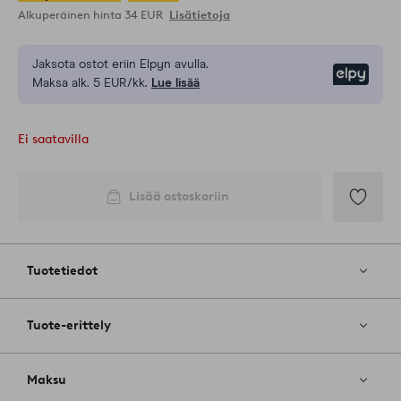
Alkuperäinen hinta
34 EUR
Lisätietoja
Jaksota ostot eriin Elpyn avulla.
Elpy
Maksa alk. 5 EUR/kk.
Lue lisää
Ei saatavilla
Lisää ostoskoriin
Lisää
suosikkeih
Tuotetiedot
Tuote-erittely
Maksu