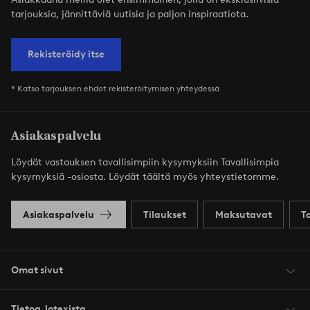
tarjouksia, jännittäviä uutisia ja paljon inspiraatiota.
Rekisteröidy itse
* Katso tarjouksen ehdot rekisteröitymisen yhteydessä
Asiakaspalvelu
Löydät vastauksen tavallisimpiin kysymyksiin Tavallisimpia
kysymyksiä -osiosta. Löydät täältä myös yhteystietomme.
Asiakaspalvelu
Tilaukset
Maksutavat
T
Omat sivut
Tietoa Jotexista