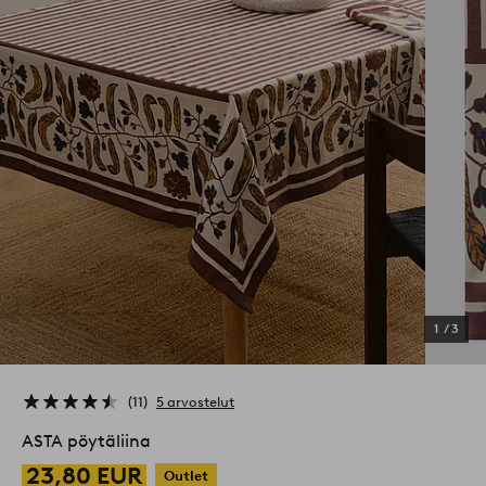
1
/
3
11
5 arvostelut
ASTA pöytäliina
23,80 EUR
Outlet