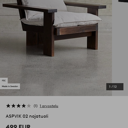
1
/
12
1
1 arvostelu
ASPVIK 02 nojatuoli
499 EUR