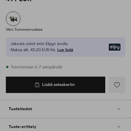
Väri: Tummanruskea
Jaksota ostot eriin Elpyn avulla.
Elpy
Maksa alk. 45,20 EUR/kk.
Lue lisää
Varastossa
Toimitetaan 5-7 arkipäivää
Lisää ostoskoriin
Lisää
ostoskoriin
Lisää
suosikkeih
Tuotetiedot
Tuote-erittely