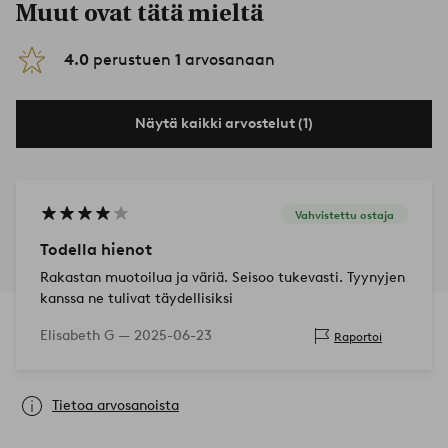
Muut ovat tätä mieltä
4.0
perustuen
1
arvosanaan
Näytä kaikki arvostelut (1)
Vahvistettu ostaja
Todella hienot
Rakastan muotoilua ja väriä. Seisoo tukevasti. Tyynyjen
kanssa ne tulivat täydellisiksi
Elisabeth G —
2025-06-23
Raportoi
Tietoa arvosanoista