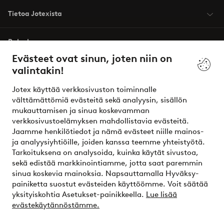
Tietoa Jotexista
Palvelumme
Evästeet ovat sinun, joten niin on
valintakin!
Ehdot
Jotex käyttää verkkosivuston toiminnalle
Ystävät
välttämättömiä evästeitä sekä analyysin, sisällön
mukauttamisen ja sinua koskevamman
verkkosivustoelämyksen mahdollistavia evästeitä.
Jaamme henkilötiedot ja nämä evästeet niille mainos-
Turvalliset maksut – maksa nyt tai erissä
ja analyysiyhtiöille, joiden kanssa teemme yhteistyötä.
Tarkoituksena on analysoida, kuinka käytät sivustoa,
Haluatko tietää
lisää maksuvaihtoehdoistamme
?
sekä edistää markkinointiamme, jotta saat paremmin
elpy
sinua koskevia mainoksia. Napsauttamalla Hyväksy-
painiketta suostut evästeiden käyttöömme. Voit säätää
yksityiskohtia Asetukset-painikkeella.
Lue lisää
evästekäytännöstämme.
Suomi - Valitse maa