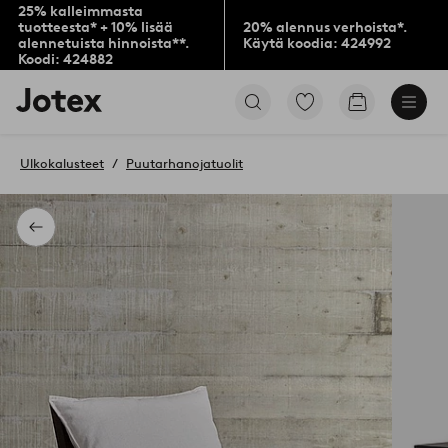
25% kalleimmasta
tuotteesta* + 10% lisää
20% alennus verhoista*.
alennetuista hinnoista**.
Käytä koodia: 424992
Koodi: 424882
Jotex-
Siirry
Siirry
logo
merkittyihin
ostoskoriin
–
suosikkituotteisiin
siirry
Ulkokalusteet
Puutarhanojatuolit
aloitussivulle
Takaisin