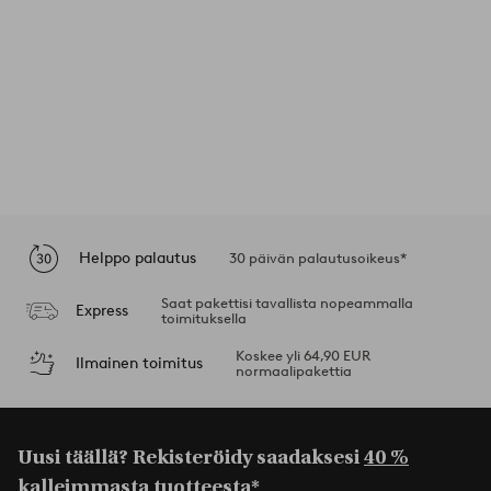
Helppo palautus
30 päivän palautusoikeus*
Saat pakettisi tavallista nopeammalla
Express
toimituksella
Koskee yli 64,90 EUR
Ilmainen toimitus
normaalipakettia
Uusi täällä? Rekisteröidy saadaksesi
40 %
kalleimmasta tuotteesta*