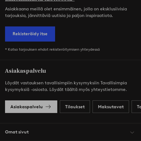
Asiakkaana meillä olet ensimmäinen, jolla on eksklusiivisia
tarjouksia, jännittäviä uutisia ja paljon inspiraatiota.
Rekisteröidy itse
* Katso tarjouksen ehdot rekisteröitymisen yhteydessä
Asiakaspalvelu
Löydät vastauksen tavallisimpiin kysymyksiin Tavallisimpia
kysymyksiä -osiosta. Löydät täältä myös yhteystietomme.
Asiakaspalvelu
Tilaukset
Maksutavat
T
Omat sivut