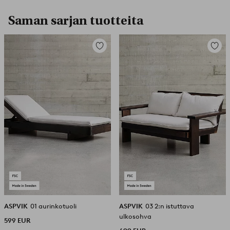
Saman sarjan tuotteita
Lisää
Lisää
suosikkeihin
suosikk
ASPVIK
01 aurinkotuoli
ASPVIK
03 2:n istuttava
ulkosohva
599 EUR