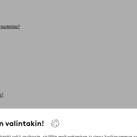
tuotteista?
n?
n valintakin!
ksen yhteydessä?
västeitä sekä analyysin, sisällön mukauttamisen ja sinua koskevamman 