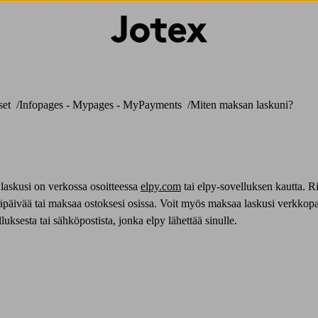
set
Infopages - Mypages - MyPayments
Miten maksan laskuni?
laskusi on verkossa osoitteessa
elpy.com
tai elpy-sovelluksen kautta. R
ä eräpäivää tai maksaa ostoksesi osissa. Voit myös maksaa laskusi verkko
luksesta tai sähköpostista, jonka elpy lähettää sinulle.