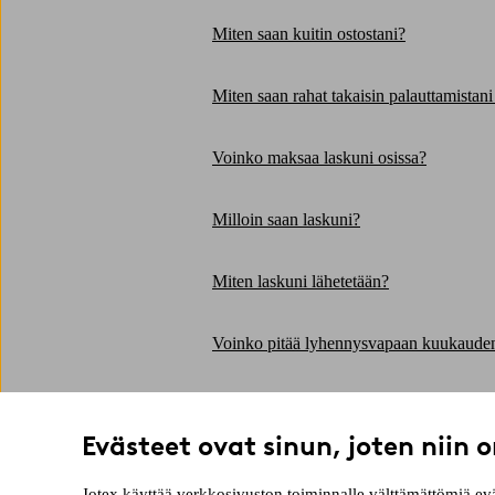
Miten saan kuitin ostostani?
Miten saan rahat takaisin palauttamistani 
Voinko maksaa laskuni osissa?
Milloin saan laskuni?
Miten laskuni lähetetään?
Voinko pitää lyhennysvapaan kuukaude
Voinko maksaa ilman laskuani?
Evästeet ovat sinun, joten niin o
Miten alennus toimii vaihdon ja palautu
Jotex käyttää verkkosivuston toiminnalle välttämättömiä e