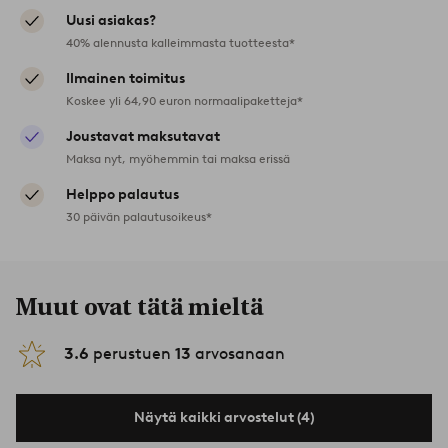
Uusi asiakas?
40% alennusta kalleimmasta tuotteesta*
Ilmainen toimitus
Koskee yli 64,90 euron normaalipaketteja*
Joustavat maksutavat
Maksa nyt, myöhemmin tai maksa erissä
Helppo palautus
30 päivän palautusoikeus*
Muut ovat tätä mieltä
3.6
perustuen
13
arvosanaan
Näytä kaikki arvostelut (4)