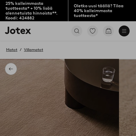
25% kalleimmasta
Oletko uusi täällä? Tilaa
tuotteesta* + 10% lisää
40% kalleimmasta
alennetuista hinnoista**.
tuotteesta*
Koodi: 424882
Jotex-
Siirry
Siirry
logo
merkittyihin
ostoskoriin
–
suosikkituotteisiin
siirry
Matot
Villamatot
aloitussivulle
Takaisin