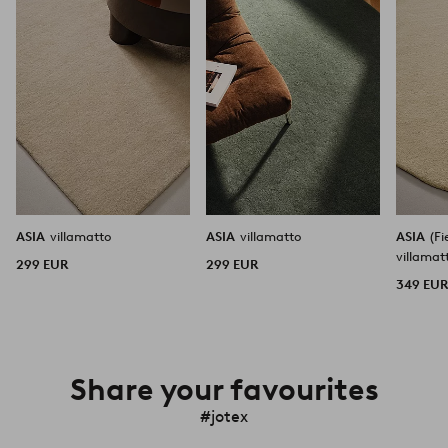
ASIA
villamatto
ASIA
villamatto
ASIA
(F
villama
299 EUR
299 EUR
349 EU
Share your favourites
#jotex