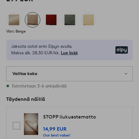
Väri: Beige
Jaksota ostot eriin Elpyn avulla.
Elpy
Maksa alk. 28,30 EUR/kk.
Lue lisää
Valitse koko
Varastossa on kaikkia kokoja
Toimitetaan 3-6 arkipäivää
Täydennä näillä
STOPP liukuestematto
14,99 EUR
Our best value!