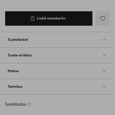
Lisää ostoskoriin
Lisää
suosikkeih
Tuotetiedot
Tuote-erittely
Maksu
Toimitus
Tuoteilmoitus