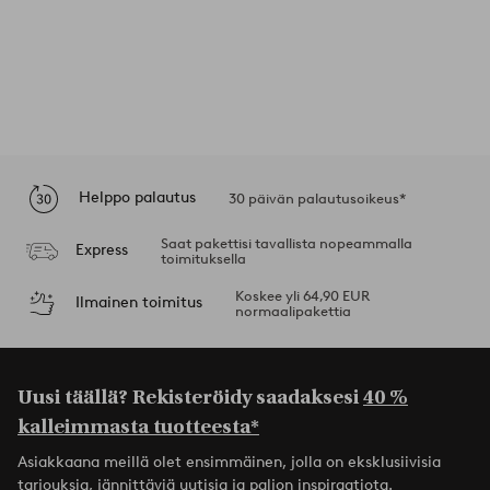
Helppo palautus
30 päivän palautusoikeus*
Saat pakettisi tavallista nopeammalla
Express
toimituksella
Koskee yli 64,90 EUR
Ilmainen toimitus
normaalipakettia
Uusi täällä? Rekisteröidy saadaksesi
40 %
kalleimmasta tuotteesta*
Asiakkaana meillä olet ensimmäinen, jolla on eksklusiivisia
tarjouksia, jännittäviä uutisia ja paljon inspiraatiota.