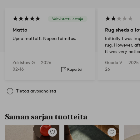
Vahvistettu ostaja
Matto
Rug sheds a lo
Upea matto!!! Nopea toimitus.
Initially I was i
rug. However, aft
it was very notic
shedding loads. 
Zdzisław G —
2026-
Guoda V —
2025
persisting. I’m a
02-16
26
Raportoi
purchasing…
Tietoa arvosanoista
Saman sarjan tuotteita
Lisää
Lisää
suosikkeihin
suosikkeihin