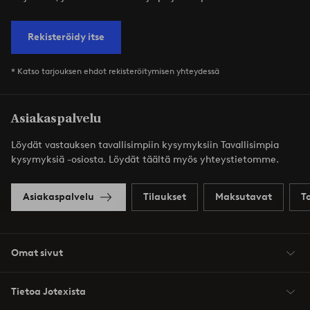
Rekisteröidy itse
* Katso tarjouksen ehdot rekisteröitymisen yhteydessä
Asiakaspalvelu
Löydät vastauksen tavallisimpiin kysymyksiin Tavallisimpia
kysymyksiä -osiosta. Löydät täältä myös yhteystietomme.
Asiakaspalvelu
Tilaukset
Maksutavat
T
Omat sivut
Tietoa Jotexista