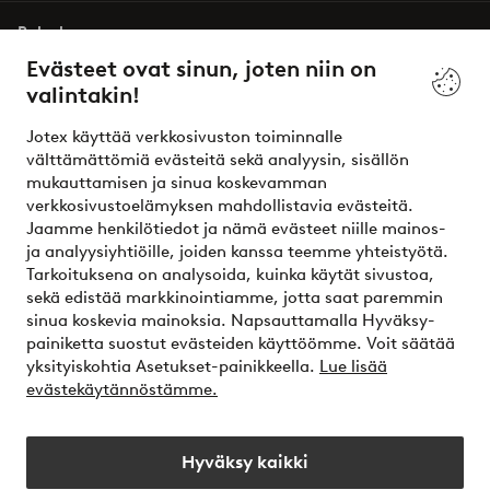
Palvelumme
Evästeet ovat sinun, joten niin on
valintakin!
Ehdot
Jotex käyttää verkkosivuston toiminnalle
Ystävät
välttämättömiä evästeitä sekä analyysin, sisällön
mukauttamisen ja sinua koskevamman
verkkosivustoelämyksen mahdollistavia evästeitä.
Jaamme henkilötiedot ja nämä evästeet niille mainos-
Turvalliset maksut – maksa nyt tai erissä
ja analyysiyhtiöille, joiden kanssa teemme yhteistyötä.
Tarkoituksena on analysoida, kuinka käytät sivustoa,
Haluatko tietää
lisää maksuvaihtoehdoistamme
?
sekä edistää markkinointiamme, jotta saat paremmin
elpy
sinua koskevia mainoksia. Napsauttamalla Hyväksy-
painiketta suostut evästeiden käyttöömme. Voit säätää
yksityiskohtia Asetukset-painikkeella.
Lue lisää
evästekäytännöstämme.
Suomi - Valitse maa
Hyväksy kaikki
Instagram
Facebook