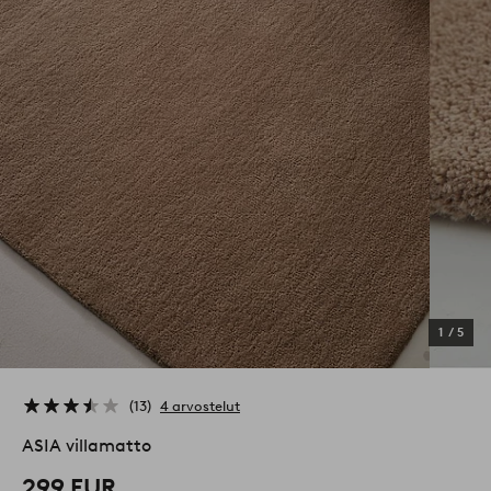
1
/
5
13
4 arvostelut
ASIA villamatto
299 EUR