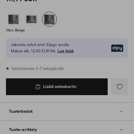
Väri: Beige
Jaksota ostot eriin Elpyn avulla.
Elpy
Maksa alk. 12,40 EUR/kk.
Lue lisää
Varastossa
Toimitetaan 5-7 arkipäivää
Lisää ostoskoriin
Lisää
ostoskoriin
Lisää
suosikkeih
Tuotetiedot
Tuote-erittely