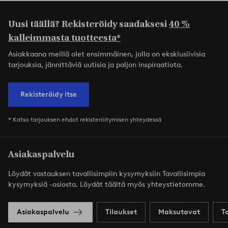
Uusi täällä? Rekisteröidy saadaksesi
40 %
kalleimmasta tuotteesta*
Asiakkaana meillä olet ensimmäinen, jolla on eksklusiivisia
tarjouksia, jännittäviä uutisia ja paljon inspiraatiota.
Rekisteröidy itse
* Katso tarjouksen ehdot rekisteröitymisen yhteydessä
Asiakaspalvelu
Löydät vastauksen tavallisimpiin kysymyksiin Tavallisimpia
kysymyksiä -osiosta. Löydät täältä myös yhteystietomme.
Asiakaspalvelu
Tilaukset
Maksutavat
T