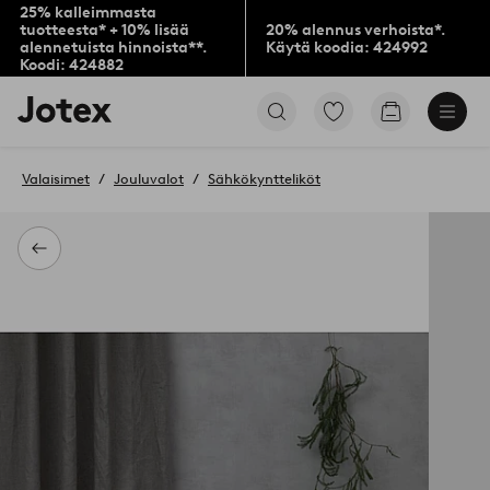
25% kalleimmasta
tuotteesta* + 10% lisää
20% alennus verhoista*.
alennetuista hinnoista**.
Käytä koodia: 424992
Koodi: 424882
Jotex-
Siirry
Siirry
logo
merkittyihin
ostoskoriin
–
suosikkituotteisiin
siirry
Valaisimet
Jouluvalot
Sähkökyntteliköt
aloitussivulle
Takaisin