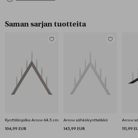
Saman sarjan tuotteita
Lisää
Lisää
suosikkeihin
suosikkeihin
Kynttilänjalka Arrow 64,5 cm
Arrow sähkökynttelikkö
Arrow s
104,99 EUR
143,99 EUR
111,99 E