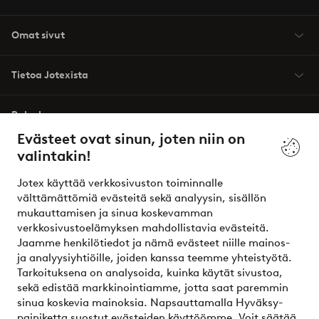
Omat sivut
Tietoa Jotexista
Palvelumme
Evästeet ovat sinun, joten niin on
valintakin!
Ehdot
Jotex käyttää verkkosivuston toiminnalle
Ystävät
välttämättömiä evästeitä sekä analyysin, sisällön
mukauttamisen ja sinua koskevamman
verkkosivustoelämyksen mahdollistavia evästeitä.
Jaamme henkilötiedot ja nämä evästeet niille mainos-
Turvalliset maksut – maksa nyt tai erissä
ja analyysiyhtiöille, joiden kanssa teemme yhteistyötä.
Tarkoituksena on analysoida, kuinka käytät sivustoa,
Haluatko tietää
lisää maksuvaihtoehdoistamme
?
sekä edistää markkinointiamme, jotta saat paremmin
elpy
sinua koskevia mainoksia. Napsauttamalla Hyväksy-
painiketta suostut evästeiden käyttöömme. Voit säätää