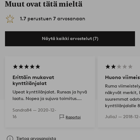
Muut ovat tätä mieltä
1.7
perustuen
7
arvosanaan
Näytä kaikki arvostelut (7)
Erittäin mukavat
Huono viimeis
kynttilänjalat
Ruma viimeistely
Upeat kynttilänjalat. Runsas ja hyvä
näkyvät merkit, l
laatu. Nopea ja sujuva toimitus.
suuremmat odot
Helppo suorittaa tilaus ja maksu.
kynttilänjalalle 
Sandra84 —
2020-12-
16
JuliaJ —
2018-12
Raportoi
Tietoa arvosanoista