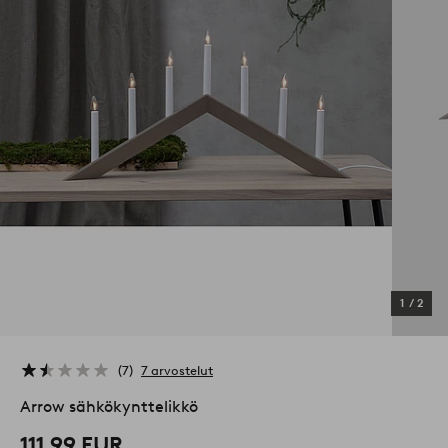
1
/
2
7
7 arvostelut
Arrow sähkökynttelikkö
111,99 EUR